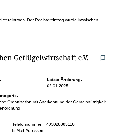
egistereintrags. Der Registereintrag wurde inzwischen
en Geflügelwirtschaft e.V.
:
Letzte Änderung:
02.01.2025
ategorie:
liche Organisation mit Anerkennung der Gemeinnützigkeit
benordnung
K
Telefonnummer: +493028883110
o
E-Mail-Adressen: