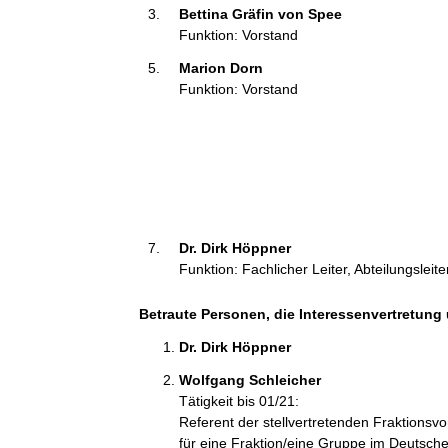
Bettina Gräfin von Spee 
i
Funktion: Vorstand
o
n
Marion Dorn 
e
Funktion: Vorstand
n
:
Dr. Dirk Höppner 
Funktion: Fachlicher Leiter, Abteilungsleite
Betraute Personen, die Interessenvertretung 
Dr. Dirk Höppner 
Wolfgang Schleicher 
Tätigkeit bis 01/21:
Referent der stellvertretenden Fraktionsv
für eine Fraktion/eine Gruppe im Deutsc