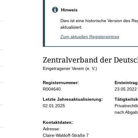
S
Hinweis
e
Dies ist eine historische Version des R
aktualisiert.
i
Zum aktuellen Registereintrag
t
Zentralverband der Deutsch
e
Eingetragener Verein (e. V.)
n
Registernummer:
Ersteintrag
R004640
23.05.2022
i
Letzte Jahresaktualisierung:
Tätigkeitsk
02.01.2025
Privatrecht
n
nach Abga
Kontaktdaten:
h
Adresse:
Claire-Waldoff-Straße
7