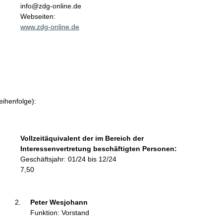
n
info@zdg-online.de
t
Webseiten:
a
www.zdg-online.de
k
t
i
n
f
o
r
eihenfolge):
m
a
t
Vollzeitäquivalent der im Bereich der
i
Interessenvertretung beschäftigten Personen:
o
Geschäftsjahr: 01/24 bis 12/24
n
7,50
e
n
:
Peter Wesjohann 
Funktion: Vorstand