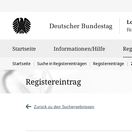
L
fü
Hauptnavigation
Startseite
Informationen/Hilfe
Reg
Sie
Startseite
Suche in Registereinträgen
Registereinträge
befinden
Registereintrag
sich
hier:
Zurück zu den Suchergebnissen