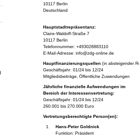
a
10117
Berlin
Deutschland
l
Hauptstadtrepräsentanz:
t
A
Claire-Waldoff-Straße
7
d
10117
Berlin
r
K
Telefonnummer: +493028883110
e
o
E-Mail-Adresse: info@zdg-online.de
s
n
Hauptfinanzierungsquellen
(in absteigender R
s
t
Geschäftsjahr: 01/24 bis 12/24
e
a
)
Mitgliedsbeiträge, Öffentliche Zuwendungen
k
t
Jährliche finanzielle Aufwendungen im
i
Bereich der Interessenvertretung:
n
Geschäftsjahr: 01/24 bis 12/24
f
260.001 bis 270.000 Euro
o
Vertretungsberechtigte Person(en):
r
m
Hans-Peter Goldnick 
a
Funktion: Präsident
t