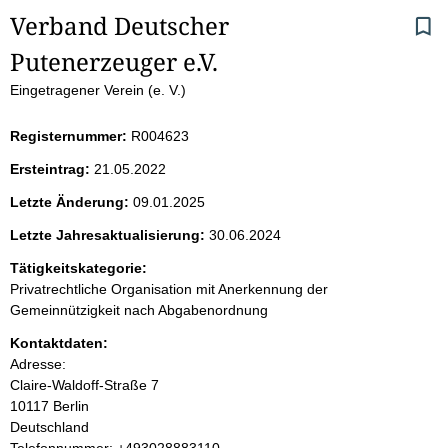
S
Verband Deutscher 
Putenerzeuger e.V.
e
Eingetragener Verein (e. V.)
i
Registernummer:
R004623
t
Ersteintrag:
21.05.2022
e
Letzte Änderung:
09.01.2025
n
Letzte Jahresaktualisierung:
30.06.2024
i
Tätigkeitskategorie:
Privatrechtliche Organisation mit Anerkennung der
n
Gemeinnützigkeit nach Abgabenordnung
Kontaktdaten:
h
Adresse:
Claire-Waldoff-Straße
7
a
10117
Berlin
Deutschland
l
K