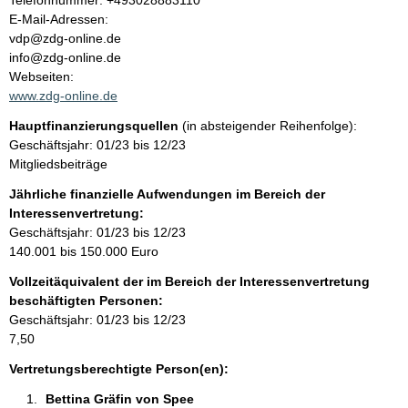
Telefonnummer: +493028883110
o
E-Mail-Adressen:
t
n
vdp@zdg-online.de
t
info@zdg-online.de
a
Webseiten:
k
www.zdg-online.de
t
Hauptfinanzierungsquellen
(in absteigender Reihenfolge):
i
Geschäftsjahr: 01/23 bis 12/23
n
Mitgliedsbeiträge
f
o
Jährliche finanzielle Aufwendungen im Bereich der
r
Interessenvertretung:
m
Geschäftsjahr: 01/23 bis 12/23
a
140.001 bis 150.000 Euro
t
Vollzeitäquivalent der im Bereich der Interessenvertretung
i
beschäftigten Personen:
o
Geschäftsjahr: 01/23 bis 12/23
n
7,50
e
n
Vertretungsberechtigte Person(en):
:
Bettina Gräfin von Spee 