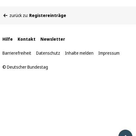
Sie
zurück zu:
Registereinträge
befinden
sich
hier:
Interne
Hilfe
Kontakt
Newsletter
Links
Barrierefreiheit
Datenschutz
Inhalte melden
Impressum
© Deutscher Bundestag
Nach