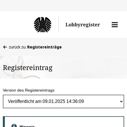
Direk
zum
Men
Lobbyregister
Inhal
öffne
Sie
zurück zu:
Registereinträge
befinden
sich
Registereintrag
hier:
Version des Registereintrags
Hinweis