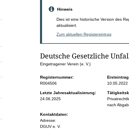
S
Hinweis
e
Dies ist eine historische Version des R
aktualisiert.
i
Zum aktuellen Registereintrag
t
Deutsche Gesetzliche Unfal
e
Eingetragener Verein (e. V.)
n
Registernummer:
Ersteintrag
R004506
10.05.2022
i
Letzte Jahresaktualisierung:
Tätigkeitsk
24.06.2025
Privatrecht
n
nach Abga
Kontaktdaten:
h
Adresse:
DGUV e. V.