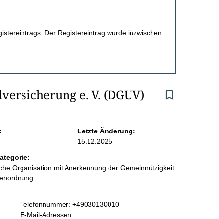
egistereintrags. Der Registereintrag wurde inzwischen
lversicherung e. V. (DGUV)
:
Letzte Änderung:
15.12.2025
ategorie:
liche Organisation mit Anerkennung der Gemeinnützigkeit
benordnung
K
Telefonnummer: +49030130010
o
E-Mail-Adressen: