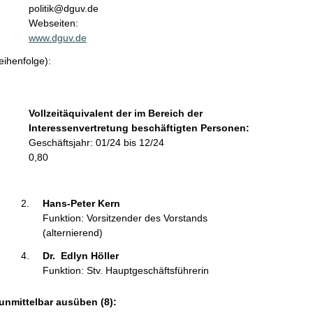
n
politik@dguv.de
t
Webseiten:
a
www.dguv.de
k
eihenfolge):
t
i
n
f
Vollzeitäquivalent der im Bereich der
o
Interessenvertretung beschäftigten Personen:
r
Geschäftsjahr: 01/24 bis 12/24
m
0,80
a
t
i
Hans-Peter Kern  
o
Funktion: Vorsitzender des Vorstands
n
(alternierend)
e
Dr.  Edlyn Höller 
n
Funktion: Stv. Hauptgeschäftsführerin
:
unmittelbar ausüben (8):