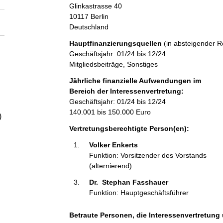
a
Glinkastrasse
40
10117
Berlin
Deutschland
l
Hauptfinanzierungsquellen
(in absteigender R
t
Geschäftsjahr: 01/24 bis 12/24
Mitgliedsbeiträge, Sonstiges
Jährliche finanzielle Aufwendungen im
Bereich der Interessenvertretung:
Geschäftsjahr: 01/24 bis 12/24
140.001 bis 150.000 Euro
)
Vertretungsberechtigte Person(en):
Volker Enkerts  
Funktion: Vorsitzender des Vorstands
(alternierend)
Dr.  Stephan Fasshauer 
Funktion: Hauptgeschäftsführer
Betraute Personen, die Interessenvertretung 