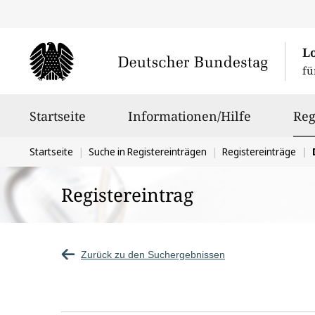
L
fü
Hauptnavigation
Startseite
Informationen/Hilfe
Reg
Sie
Startseite
Suche in Registereinträgen
Registereinträge
befinden
Registereintrag
sich
hier:
Zurück zu den Suchergebnissen