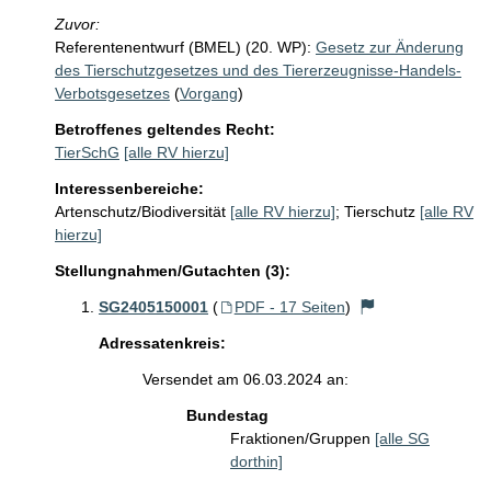
Zuvor:
Referentenentwurf (BMEL) (20. WP):
Gesetz zur Änderung
des Tierschutzgesetzes und des Tiererzeugnisse-Handels-
Verbotsgesetzes
(
Vorgang
)
Betroffenes geltendes Recht:
TierSchG
[alle RV hierzu]
Interessenbereiche:
Artenschutz/Biodiversität
[alle RV hierzu]
;
Tierschutz
[alle RV
hierzu]
Stellungnahmen/Gutachten (3):
SG2405150001
(
PDF - 17 Seiten
)
Adressatenkreis:
Versendet am 06.03.2024 an:
Bundestag
Fraktionen/Gruppen
[alle SG
dorthin]