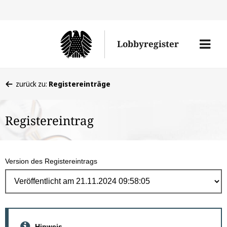
Direk
zum
Men
Lobbyregister
Inhal
öffne
Sie
zurück zu:
Registereinträge
befinden
sich
Registereintrag
hier:
Version des Registereintrags
Hinweis