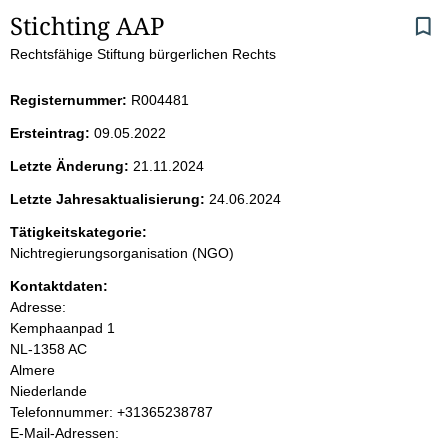
S
Stichting AAP
Rechtsfähige Stiftung bürgerlichen Rechts
e
i
Registernummer:
R004481
Ersteintrag:
09.05.2022
t
Letzte Änderung:
21.11.2024
e
Letzte Jahresaktualisierung:
24.06.2024
n
Tätigkeitskategorie:
Nichtregierungsorganisation (NGO)
i
Kontaktdaten:
Adresse:
n
Kemphaanpad 1
NL-1358 AC
h
Almere
Niederlande
a
K
Telefonnummer: +31365238787
o
E-Mail-Adressen:
l