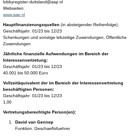
n
lobbyregister-duitsland@aap.nl
t
Webseiten:
t
a
www.aap.nl
k
Hauptfinanzierungsquellen
(in absteigender Reihenfolge):
t
Geschäftsjahr: 01/23 bis 12/23
i
Schenkungen und sonstige lebzeitige Zuwendungen, Öffentliche
n
Zuwendungen
f
o
Jährliche finanzielle Aufwendungen im Bereich der
r
Interessenvertretung:
m
Geschäftsjahr: 01/23 bis 12/23
a
40.001 bis 50.000 Euro
t
Vollzeitäquivalent der im Bereich der Interessenvertretung
i
beschäftigten Personen:
o
Geschäftsjahr: 01/23 bis 12/23
n
1,00
e
n
Vertretungsberechtigte Person(en):
:
David van Gennep 
Funktion: Geschaeftsfuehrer