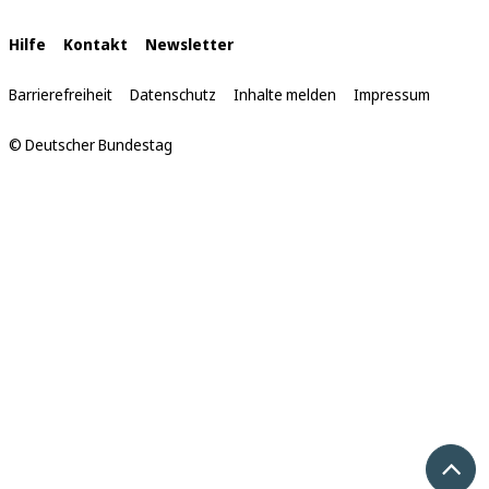
hier:
Interne
Hilfe
Kontakt
Newsletter
Links
Barrierefreiheit
Datenschutz
Inhalte melden
Impressum
© Deutscher Bundestag
Nach