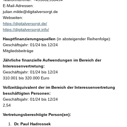
l
o
E-Mail-Adressen:
n
julian.milde@digitalversorgt.de
t
t
Webseiten:
a
https://digitalversorgt.de/
k
https://digitalversorgt.info/
t
Hauptfinanzierungsquellen
(in absteigender Reihenfolge):
i
Geschäftsjahr: 01/24 bis 12/24
n
Mitgliedsbeiträge
f
o
Jährliche finanzielle Aufwendungen im Bereich der
r
Interessenvertretung:
m
Geschäftsjahr: 01/24 bis 12/24
a
310.001 bis 320.000 Euro
t
Vollzeitäquivalent der im Bereich der Interessenvertretung
i
beschäftigten Personen:
o
Geschäftsjahr: 01/24 bis 12/24
n
2,54
e
n
Vertretungsberechtigte Person(en):
:
Dr. Paul Hadrossek 