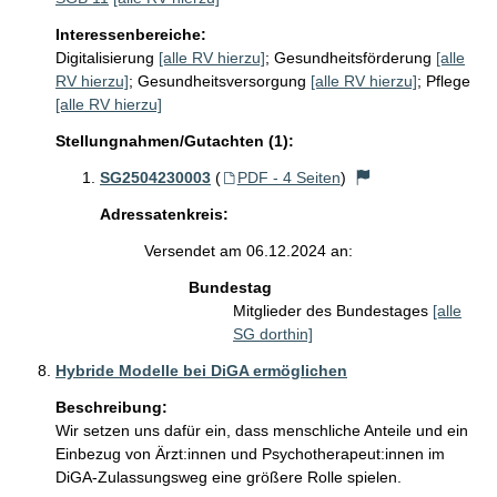
Interessenbereiche:
Digitalisierung
[alle RV hierzu]
;
Gesundheitsförderung
[alle
RV hierzu]
;
Gesundheitsversorgung
[alle RV hierzu]
;
Pflege
[alle RV hierzu]
Stellungnahmen/Gutachten (1):
SG2504230003
(
PDF - 4 Seiten
)
Adressatenkreis:
Versendet am 06.12.2024 an:
Bundestag
Mitglieder des Bundestages
[alle
SG dorthin]
Hybride Modelle bei DiGA ermöglichen
Beschreibung:
Wir setzen uns dafür ein, dass menschliche Anteile und ein 
Einbezug von Ärzt:innen und Psychotherapeut:innen im 
DiGA-Zulassungsweg eine größere Rolle spielen.