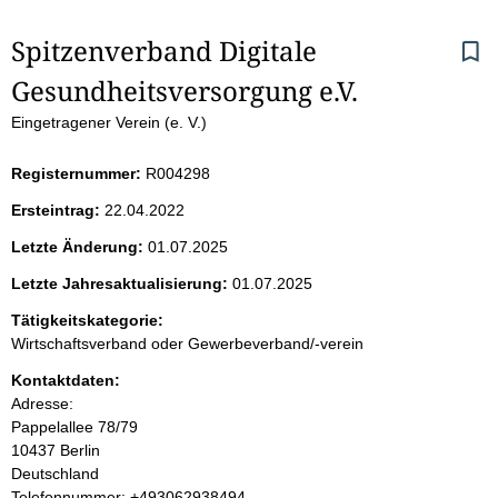
S
Spitzenverband Digitale 
Gesundheitsversorgung e.V.
e
Eingetragener Verein (e. V.)
i
Registernummer:
R004298
t
Ersteintrag:
22.04.2022
e
Letzte Änderung:
01.07.2025
n
Letzte Jahresaktualisierung:
01.07.2025
i
Tätigkeitskategorie:
Wirtschaftsverband oder Gewerbeverband/-verein
n
Kontaktdaten:
Adresse:
h
Pappelallee
78/79
10437
Berlin
a
Deutschland
K
Telefonnummer: +493062938494