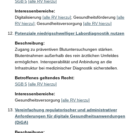
SGB 5
[alle RV hierzu]
Interessenbereiche:
Digitalisierung
[alle RV hierzu]
;
Gesundheitsförderung
[alle
RV hierzu]
;
Gesundheitsversorgung
[alle RV hierzu]
Potenziale niedrigschwelliger Labordiagnostik nutzen
Beschreibung:
Zugang zu präventiven Blutuntersuchungen stärken. 
Blutentnahmen außerhalb des rein ärztlichen Umfeldes 
ermöglichen. Interoperabilität und Anbindung an die 
Betroffenes geltendes Recht:
SGB 5
[alle RV hierzu]
Interessenbereiche:
Gesundheitsversorgung
[alle RV hierzu]
Vereinfachung regulatorischer und administrativer
Anforderungen für digitale Gesundheitsanwendungen
(DiGA)
Beschreibung: