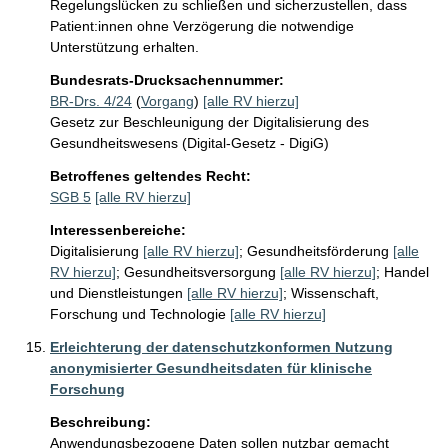
Regelungslücken zu schließen und sicherzustellen, dass 
Patient:innen ohne Verzögerung die notwendige 
Unterstützung erhalten.
Bundesrats-Drucksachennummer:
BR-Drs. 4/24
(
Vorgang
)
[alle RV hierzu]
Gesetz zur Beschleunigung der Digitalisierung des
Gesundheitswesens (Digital-Gesetz - DigiG)
Betroffenes geltendes Recht:
SGB 5
[alle RV hierzu]
Interessenbereiche:
Digitalisierung
[alle RV hierzu]
;
Gesundheitsförderung
[alle
RV hierzu]
;
Gesundheitsversorgung
[alle RV hierzu]
;
Handel
und Dienstleistungen
[alle RV hierzu]
;
Wissenschaft,
Forschung und Technologie
[alle RV hierzu]
Erleichterung der datenschutzkonformen Nutzung
anonymisierter Gesundheitsdaten für klinische
Forschung
Beschreibung:
Anwendungsbezogene Daten sollen nutzbar gemacht 