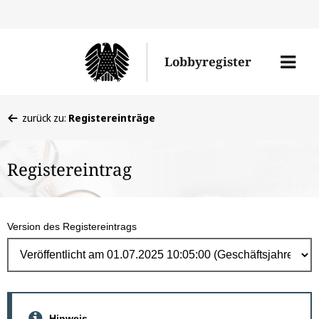
Direk
zum
Men
Lobbyregister
Inhal
öffne
Sie
zurück zu:
Registereinträge
befinden
sich
Registereintrag
hier:
Version des Registereintrags
Hinweis