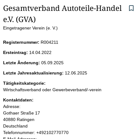
S
Gesamtverband Autoteile-Handel 
e.V. (GVA)
e
Eingetragener Verein (e. V.)
i
Registernummer:
R004211
t
Ersteintrag:
14.04.2022
e
Letzte Änderung:
05.09.2025
n
Letzte Jahresaktualisierung:
12.06.2025
i
Tätigkeitskategorie:
Wirtschaftsverband oder Gewerbeverband/-verein
n
Kontaktdaten:
Adresse:
h
Gothaer Straße
17
40880
Ratingen
a
Deutschland
K
Telefonnummer: +492102770770
l
o