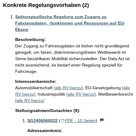
Konkrete Regelungsvorhaben (2)
Sektorspezifische Regelung zum Zugang zu
Fahrzeugdaten, -funktionen und Ressourcen auf EU-
Ebene
Beschreibung:
Der Zugang zu Fahrzeugdaten ist bisher nicht grundlegend 
geregelt, um fairen, diskriminierungsfreien Wettbewerb im 
Sinne bezahlbarer Mobilität sicherzustellen. Der Data Act ist 
nicht ausreichend, es bedarf einer Regelung speziell für 
Fahrzeuge.
Interessenbereiche:
Automobilwirtschaft
[alle RV hierzu]
;
EU-Gesetzgebung
[alle
RV hierzu]
;
Industriepolitik
[alle RV hierzu]
;
Wettbewerbsrecht
[alle RV hierzu]
Stellungnahmen/Gutachten (9):
SG2406060032
(
PDF - 10 Seiten
)
Adressatenkreis: