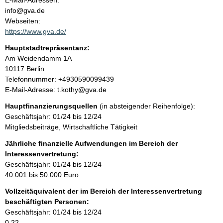
E-Mail-Adressen:
n
info@gva.de
t
t
Webseiten:
a
https://www.gva.de/
k
Hauptstadtrepräsentanz:
t
A
Am Weidendamm
1A
i
d
10117
Berlin
n
r
K
Telefonnummer: +4930590099439
f
e
o
E-Mail-Adresse: t.kothy@gva.de
o
s
n
r
Hauptfinanzierungsquellen
(in absteigender Reihenfolge):
s
t
m
Geschäftsjahr: 01/24 bis 12/24
e
a
a
Mitgliedsbeiträge, Wirtschaftliche Tätigkeit
k
t
t
Jährliche finanzielle Aufwendungen im Bereich der
i
i
Interessenvertretung:
o
n
Geschäftsjahr: 01/24 bis 12/24
n
f
40.001 bis 50.000 Euro
e
o
n
Vollzeitäquivalent der im Bereich der Interessenvertretung
r
:
beschäftigten Personen:
m
Geschäftsjahr: 01/24 bis 12/24
a
0,22