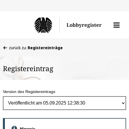
Direk
zum
Men
Lobbyregister
Inhal
öffne
Sie
zurück zu:
Registereinträge
befinden
sich
Registereintrag
hier:
Version des Registereintrags
Hinweis