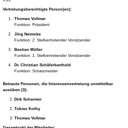
t
i
Vertretungsberechtigte Person(en):
o
Thomas Vollmar 
n
Funktion: Präsident
e
n
Jörg Neimcke 
:
Funktion: 2. Stellvertretender Vorsitzender
Bastian Müller 
Funktion: 1. Stellvertretender Vorsitzender
Dr. Christian Schäferbarthold 
Funktion: Schatzmeister
Betraute Personen, die Interessenvertretung unmittelbar
ausüben (3):
Dirk Scharmer 
Tobias Kothy 
Thomas Vollmar 
Gesamtzahl der Mitglieder: