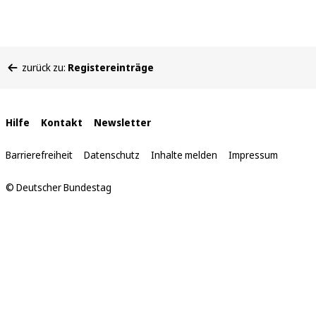
Sie
zurück zu:
Registereinträge
befinden
sich
hier:
Interne
Hilfe
Kontakt
Newsletter
Links
Barrierefreiheit
Datenschutz
Inhalte melden
Impressum
© Deutscher Bundestag