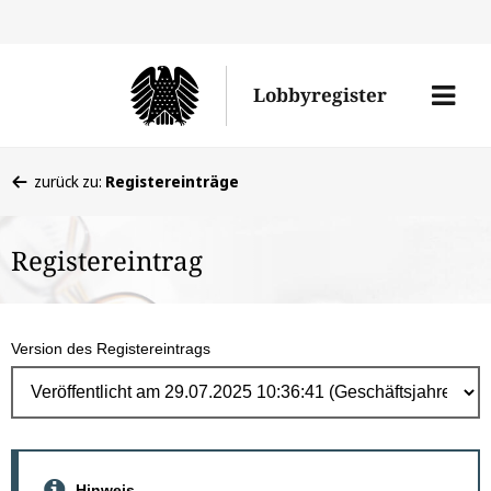
Direk
zum
Men
Lobbyregister
Inhal
öffne
Sie
zurück zu:
Registereinträge
befinden
sich
Registereintrag
hier:
Version des Registereintrags
Hinweis