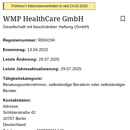
S
Frühere/-r Interessenvertreter/-in seit
24.03.2026
WMP HealthCare GmbH
e
Gesellschaft mit beschränkter Haftung (GmbH)
i
Registernummer:
R004194
t
Ersteintrag:
13.04.2022
e
Letzte Änderung:
29.07.2025
n
Letzte Jahresaktualisierung:
29.07.2025
i
Tätigkeitskategorie:
Beratungsunternehmen, selbständige Beraterin oder selbständiger
n
Berater
Kontaktdaten:
h
Adresse:
Schlüterstraße
42
a
10707
Berlin
Deutschland
l