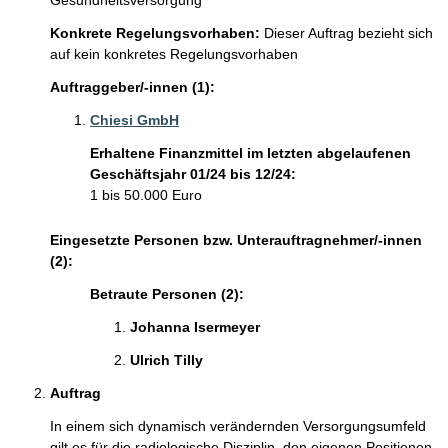
Gesundheitsversorgung
Konkrete Regelungsvorhaben:
Dieser Auftrag bezieht sich
auf kein konkretes Regelungsvorhaben
Auftraggeber/-innen (1):
Chiesi GmbH
Erhaltene Finanzmittel im letzten abgelaufenen
Geschäftsjahr 01/24 bis 12/24:
1 bis 50.000 Euro
Eingesetzte Personen bzw. Unterauftragnehmer/-innen
(2):
Betraute Personen (2):
Johanna Isermeyer 
Ulrich Tilly 
Auftrag
In einem sich dynamisch verändernden Versorgungsumfeld 
gilt es für die radiologische Disziplin, den eigenen Positionen 