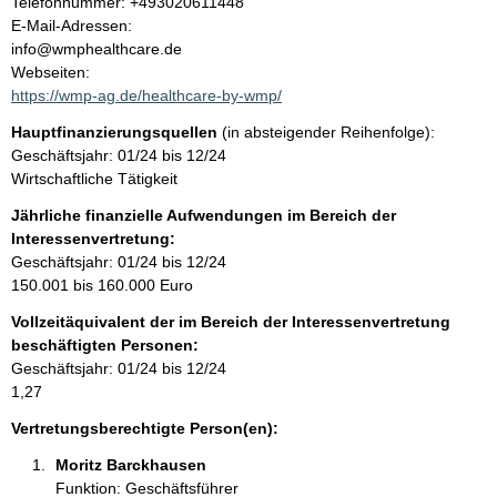
K
Telefonnummer: +493020611448
o
E-Mail-Adressen:
t
n
info@wmphealthcare.de
t
Webseiten:
a
https://wmp-ag.de/healthcare-by-wmp/
k
Hauptfinanzierungsquellen
(in absteigender Reihenfolge):
t
Geschäftsjahr: 01/24 bis 12/24
i
Wirtschaftliche Tätigkeit
n
f
Jährliche finanzielle Aufwendungen im Bereich der
o
Interessenvertretung:
r
Geschäftsjahr: 01/24 bis 12/24
m
150.001 bis 160.000 Euro
a
Vollzeitäquivalent der im Bereich der Interessenvertretung
t
beschäftigten Personen:
i
Geschäftsjahr: 01/24 bis 12/24
o
1,27
n
e
Vertretungsberechtigte Person(en):
n
Moritz Barckhausen 
:
Funktion: Geschäftsführer