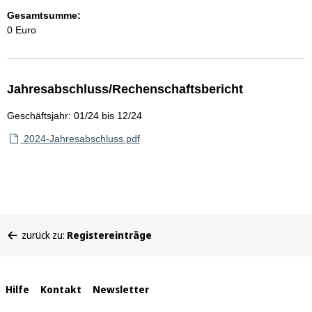
Gesamtsumme:
0 Euro
Jahresabschluss/Rechenschaftsbericht
Geschäftsjahr: 01/24 bis 12/24
2024-Jahresabschluss.pdf
Sie
zurück zu:
Registereinträge
befinden
sich
hier:
Interne
Hilfe
Kontakt
Newsletter