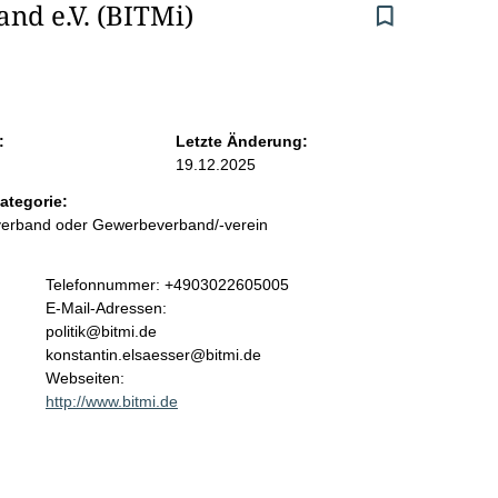
nd e.V. (BITMi)
:
Letzte Änderung:
19.12.2025
ategorie:
sverband oder Gewerbeverband/-verein
K
Telefonnummer: +4903022605005
o
E-Mail-Adressen:
n
politik@bitmi.de
t
konstantin.elsaesser@bitmi.de
a
Webseiten:
k
http://www.bitmi.de
t
i
n
f