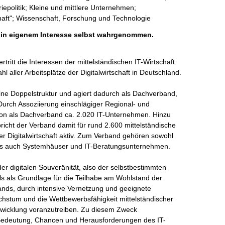
epolitik; Kleine und mittlere Unternehmen;
haft"; Wissenschaft, Forschung und Technologie
h in eigenem Interesse selbst wahrgenommen.
tritt die Interessen der mittelständischen IT-Wirtschaft. 
 aller Arbeitsplätze der Digitalwirtschaft in Deutschland.

ine Doppelstruktur und agiert dadurch als Dachverband, 
 Durch Assoziierung einschlägiger Regional- und 
tion als Dachverband ca. 2.020 IT-Unternehmen. Hinzu 
icht der Verband damit für rund 2.600 mittelständische 
er Digitalwirtschaft aktiv. Zum Verband gehören sowohl 
s auch Systemhäuser und IT-Beratungsunternehmen. 

der digitalen Souveränität, also der selbstbestimmten 
s als Grundlage für die Teilhabe am Wohlstand der 
bands, durch intensive Vernetzung und geeignete 
stum und die Wettbewerbsfähigkeit mittelständischer 
wicklung voranzutreiben. Zu diesem Zweck 
, Bedeutung, Chancen und Herausforderungen des IT-