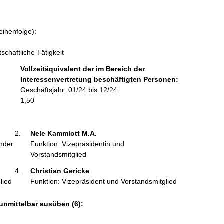
o
r
m
eihenfolge):
a
t
schaftliche Tätigkeit
i
Vollzeitäquivalent der im Bereich der
o
Interessenvertretung beschäftigten Personen:
n
Geschäftsjahr: 01/24 bis 12/24
e
1,50
n
:
Nele Kammlott M.A. 
ender
Funktion: Vizepräsidentin und
Vorstandsmitglied
Christian Gericke 
lied
Funktion: Vizepräsident und Vorstandsmitglied
unmittelbar ausüben (6):