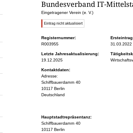
S
Bundesverband IT-Mittelsta
Eingetragener Verein (e. V.)
e
W
Eintrag nicht aktualisiert
i
i
c
Registernummer:
Ersteintrag
h
R003955
31.03.2022
t
t
i
Letzte Jahresaktualisierung:
Tätigkeitsk
g
19.12.2025
Wirtschaft
e
e
r
Kontaktdaten:
H
n
Adresse:
i
Schiffbauerdamm
n
40
w
10117
Berlin
i
e
Deutschland
i
s
n
:
Hauptstadtrepräsentanz:
h
A
Schiffbauerdamm
40
d
10117
Berlin