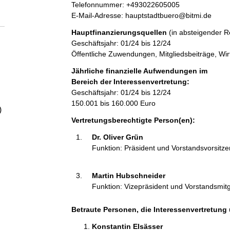
a
r
K
Telefonnummer: +493022605005
e
o
E-Mail-Adresse: hauptstadtbuero@bitmi.de
s
n
l
Hauptfinanzierungsquellen
(in absteigender R
s
t
Geschäftsjahr: 01/24 bis 12/24
e
a
Öffentliche Zuwendungen, Mitgliedsbeiträge, Wirt
t
k
t
Jährliche finanzielle Aufwendungen im
i
Bereich der Interessenvertretung:
n
Geschäftsjahr: 01/24 bis 12/24
f
150.001 bis 160.000 Euro
)
o
Vertretungsberechtigte Person(en):
r
m
Dr. Oliver Grün 
a
Funktion: Präsident und Vorstandsvorsitz
t
i
Martin Hubschneider 
o
Funktion: Vizepräsident und Vorstandsmitg
n
e
n
Betraute Personen, die Interessenvertretung 
:
Konstantin Elsässer 