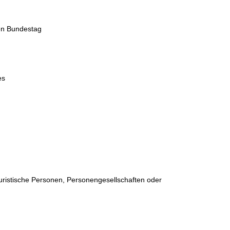
hen Bundestag
es
juristische Personen, Personengesellschaften oder