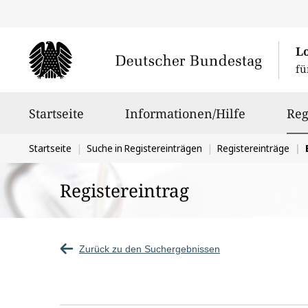
L
fü
Hauptnavigation
Startseite
Informationen/Hilfe
Reg
Sie
Startseite
Suche in Registereinträgen
Registereinträge
befinden
Registereintrag
sich
hier:
Zurück zu den Suchergebnissen