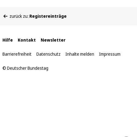
Sie
zurück zu:
Registereinträge
befinden
sich
hier:
Interne
Hilfe
Kontakt
Newsletter
Links
Barrierefreiheit
Datenschutz
Inhalte melden
Impressum
© Deutscher Bundestag