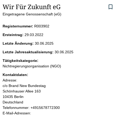
S
Wir Für Zukunft eG
Eingetragene Genossenschaft (eG)
e
i
Registernummer:
R003902
Ersteintrag:
29.03.2022
t
Letzte Änderung:
30.06.2025
e
Letzte Jahresaktualisierung:
30.06.2025
n
Tätigkeitskategorie:
Nichtregierungsorganisation (NGO)
i
Kontaktdaten:
Adresse:
n
c/o Brand New Bundestag
Schönhauser Allee
163
h
10435
Berlin
Deutschland
a
K
Telefonnummer: +4915678772300
o
E-Mail-Adressen:
l