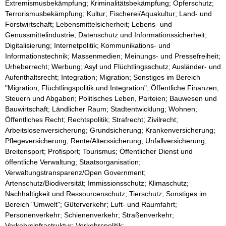
Extremismusbekämpfung; Kriminalitätsbekämpfung; Opferschutz;
Terrorismusbekämpfung; Kultur; Fischerei/Aquakultur; Land- und
Forstwirtschaft; Lebensmittelsicherheit; Lebens- und
Genussmittelindustrie; Datenschutz und Informationssicherheit;
Digitalisierung; Internetpolitik; Kommunikations- und
Informationstechnik; Massenmedien; Meinungs- und Pressefreiheit;
Urheberrecht; Werbung; Asyl und Flüchtlingsschutz; Ausländer- und
Aufenthaltsrecht; Integration; Migration; Sonstiges im Bereich
"Migration, Flüchtlingspolitik und Integration"; Öffentliche Finanzen,
Steuern und Abgaben; Politisches Leben, Parteien; Bauwesen und
Bauwirtschaft; Ländlicher Raum; Stadtentwicklung; Wohnen;
Öffentliches Recht; Rechtspolitik; Strafrecht; Zivilrecht;
Arbeitslosenversicherung; Grundsicherung; Krankenversicherung;
Pflegeversicherung; Rente/Alterssicherung; Unfallversicherung;
Breitensport; Profisport; Tourismus; Öffentlicher Dienst und
öffentliche Verwaltung; Staatsorganisation;
Verwaltungstransparenz/Open Government;
Artenschutz/Biodiversität; Immissionsschutz; Klimaschutz;
Nachhaltigkeit und Ressourcenschutz; Tierschutz; Sonstiges im
Bereich "Umwelt"; Güterverkehr; Luft- und Raumfahrt;
Personenverkehr; Schienenverkehr; Straßenverkehr;
Verkehrsinfrastruktur; Verkehrspolitik;