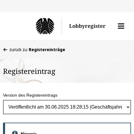
Direk
zum
Men
Lobbyregister
Inhal
öffne
Sie
zurück zu:
Registereinträge
befinden
sich
Registereintrag
hier:
Version des Registereintrags
Hinweis