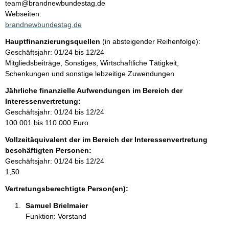
n
team@brandnewbundestag.de
t
Webseiten:
t
a
brandnewbundestag.de
k
Hauptfinanzierungsquellen
(in absteigender Reihenfolge):
t
Geschäftsjahr: 01/24 bis 12/24
i
Mitgliedsbeiträge, Sonstiges, Wirtschaftliche Tätigkeit,
n
Schenkungen und sonstige lebzeitige Zuwendungen
f
o
Jährliche finanzielle Aufwendungen im Bereich der
r
Interessenvertretung:
m
Geschäftsjahr: 01/24 bis 12/24
a
100.001 bis 110.000 Euro
t
Vollzeitäquivalent der im Bereich der Interessenvertretung
i
beschäftigten Personen:
o
Geschäftsjahr: 01/24 bis 12/24
n
1,50
e
n
Vertretungsberechtigte Person(en):
:
Samuel Brielmaier 
Funktion: Vorstand