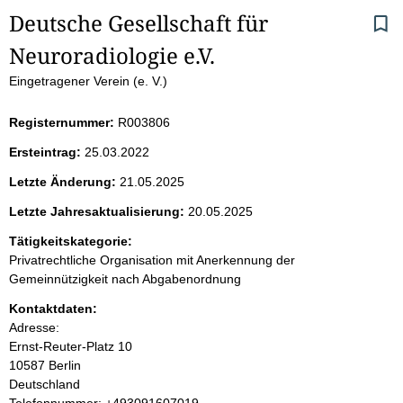
S
Deutsche Gesellschaft für 
Neuroradiologie e.V. 
e
Eingetragener Verein (e. V.)
i
Registernummer:
R003806
t
Ersteintrag:
25.03.2022
e
Letzte Änderung:
21.05.2025
n
Letzte Jahresaktualisierung:
20.05.2025
i
Tätigkeitskategorie:
Privatrechtliche Organisation mit Anerkennung der
n
Gemeinnützigkeit nach Abgabenordnung
Kontaktdaten:
h
Adresse:
Ernst-Reuter-Platz
10
a
10587
Berlin
Deutschland
l
K