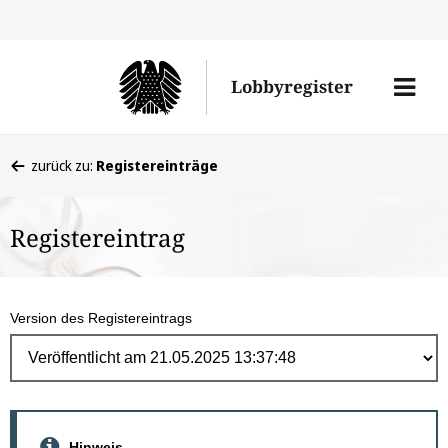
Direk
zum
Men
Lobbyregister
Inhal
öffne
Sie
zurück zu:
Registereinträge
befinden
sich
Registereintrag
hier:
Version des Registereintrags
Hinweis