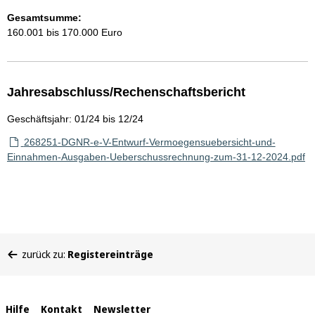
Gesamtsumme:
160.001 bis 170.000 Euro
Jahresabschluss/Rechenschaftsbericht
Geschäftsjahr: 01/24 bis 12/24
268251-DGNR-e-V-Entwurf-Vermoegensuebersicht-und-
Einnahmen-Ausgaben-Ueberschussrechnung-zum-31-12-2024.pdf
Sie
zurück zu:
Registereinträge
befinden
sich
hier:
Interne
Hilfe
Kontakt
Newsletter