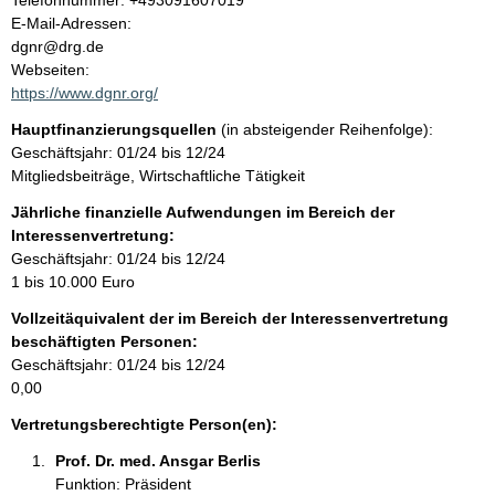
Telefonnummer: +493091607019
o
E-Mail-Adressen:
t
n
dgnr@drg.de
t
Webseiten:
a
https://www.dgnr.org/
k
Hauptfinanzierungsquellen
(in absteigender Reihenfolge):
t
Geschäftsjahr: 01/24 bis 12/24
i
Mitgliedsbeiträge, Wirtschaftliche Tätigkeit
n
f
Jährliche finanzielle Aufwendungen im Bereich der
o
Interessenvertretung:
r
Geschäftsjahr: 01/24 bis 12/24
m
1 bis 10.000 Euro
a
Vollzeitäquivalent der im Bereich der Interessenvertretung
t
beschäftigten Personen:
i
Geschäftsjahr: 01/24 bis 12/24
o
0,00
n
e
Vertretungsberechtigte Person(en):
n
Prof. Dr. med. Ansgar Berlis 
:
Funktion: Präsident