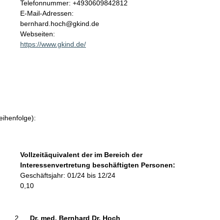
K
Telefonnummer: +4930609842812
o
E-Mail-Adressen:
n
bernhard.hoch@gkind.de
t
Webseiten:
a
https://www.gkind.de/
k
t
i
n
f
o
r
eihenfolge):
m
a
t
Vollzeitäquivalent der im Bereich der
i
Interessenvertretung beschäftigten Personen:
o
Geschäftsjahr: 01/24 bis 12/24
n
0,10
e
n
:
Dr. med. Bernhard Dr. Hoch 