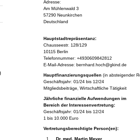
Adresse:
a
Am Mühlenwald
3
57290
Neunkirchen
l
Deutschland
t
Hauptstadtrepräsentanz:
A
Chausseestr.
128/129
d
10115
Berlin
r
K
Telefonnummer: +4930609842812
e
o
E-Mail-Adresse: bernhard.hoch@gkind.de
s
n
)
Hauptfinanzierungsquellen
(in absteigender R
s
t
Geschäftsjahr: 01/24 bis 12/24
e
a
Mitgliedsbeiträge, Wirtschaftliche Tätigkeit
k
t
Jährliche finanzielle Aufwendungen im
i
Bereich der Interessenvertretung:
n
Geschäftsjahr: 01/24 bis 12/24
f
1 bis 10.000 Euro
o
Vertretungsberechtigte Person(en):
r
m
Dr. med. Martin Meyer 