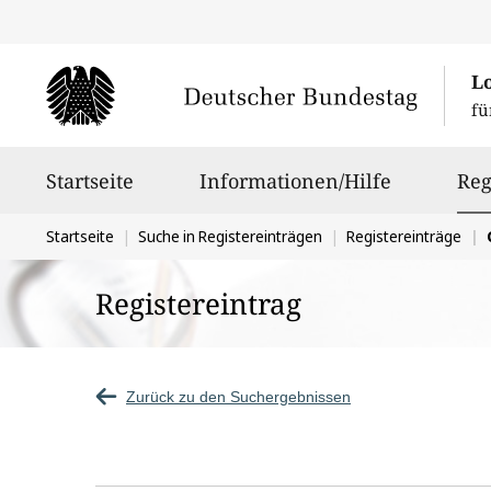
L
fü
Hauptnavigation
Startseite
Informationen/Hilfe
Reg
Sie
Startseite
Suche in Registereinträgen
Registereinträge
G
befinden
Registereintrag
sich
hier:
Zurück zu den Suchergebnissen