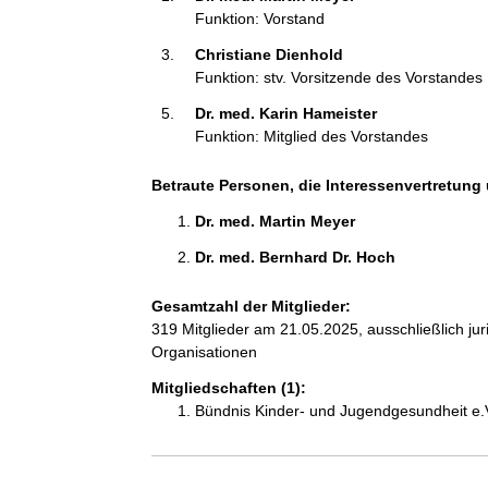
a
Funktion: Vorstand
t
Christiane Dienhold 
i
Funktion: stv. Vorsitzende des Vorstandes
o
n
Dr. med. Karin Hameister 
e
Funktion: Mitglied des Vorstandes
n
:
Betraute Personen, die Interessenvertretung 
Dr. med. Martin Meyer 
Dr. med. Bernhard Dr. Hoch 
Gesamtzahl der Mitglieder:
319 Mitglieder am 21.05.2025, ausschließlich ju
Organisationen
Mitgliedschaften (1):
Bündnis Kinder- und Jugendgesundheit e.V