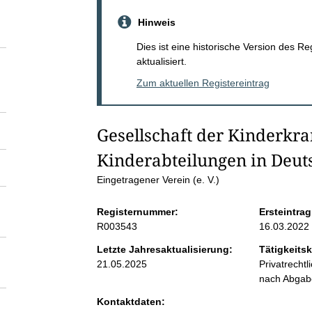
S
Hinweis
e
Dies ist eine historische Version des R
aktualisiert.
i
Zum aktuellen Registereintrag
t
Gesellschaft der Kinderkr
e
Kinderabteilungen in Deut
n
Eingetragener Verein (e. V.)
Registernummer:
Ersteintrag
i
R003543
16.03.2022
n
Letzte Jahresaktualisierung:
Tätigkeitsk
21.05.2025
Privatrecht
nach Abga
h
Kontaktdaten: