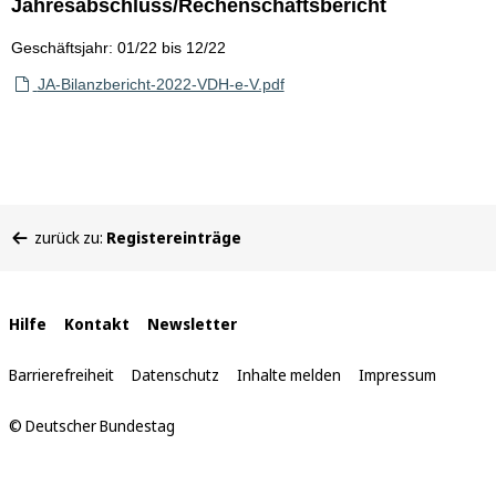
Jahresabschluss/Rechenschaftsbericht
Geschäftsjahr: 01/22 bis 12/22
JA-Bilanzbericht-2022-VDH-e-V.pdf
Sie
zurück zu:
Registereinträge
befinden
sich
hier:
Interne
Hilfe
Kontakt
Newsletter
Links
Barrierefreiheit
Datenschutz
Inhalte melden
Impressum
© Deutscher Bundestag