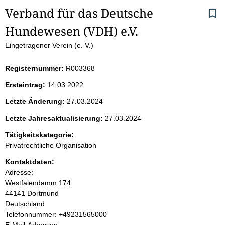
S
Verband für das Deutsche 
Hundewesen (VDH) e.V.
e
Eingetragener Verein (e. V.)
i
Registernummer:
R003368
t
Ersteintrag:
14.03.2022
e
Letzte Änderung:
27.03.2024
n
Letzte Jahresaktualisierung:
27.03.2024
i
Tätigkeitskategorie:
Privatrechtliche Organisation
n
Kontaktdaten:
Adresse:
h
Westfalendamm
174
44141
Dortmund
a
Deutschland
K
Telefonnummer: +49231565000
l
o