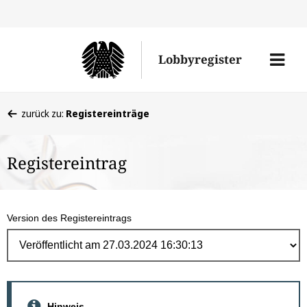
Direk
zum
Men
Lobbyregister
Inhal
öffne
Sie
zurück zu:
Registereinträge
befinden
sich
Registereintrag
hier:
Version des Registereintrags
Hinweis