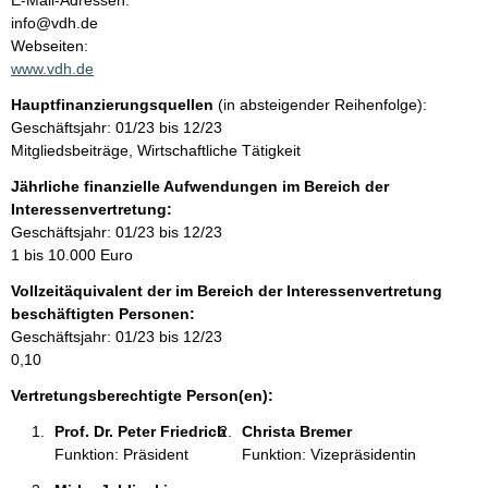
E-Mail-Adressen:
n
info@vdh.de
t
t
Webseiten:
a
www.vdh.de
k
Hauptfinanzierungsquellen
(in absteigender Reihenfolge):
t
Geschäftsjahr: 01/23 bis 12/23
i
Mitgliedsbeiträge, Wirtschaftliche Tätigkeit
n
f
Jährliche finanzielle Aufwendungen im Bereich der
o
Interessenvertretung:
r
Geschäftsjahr: 01/23 bis 12/23
m
1 bis 10.000 Euro
a
Vollzeitäquivalent der im Bereich der Interessenvertretung
t
beschäftigten Personen:
i
Geschäftsjahr: 01/23 bis 12/23
o
0,10
n
e
Vertretungsberechtigte Person(en):
n
Prof. Dr. Peter Friedrich 
Christa Bremer 
:
Funktion: Präsident
Funktion: Vizepräsidentin