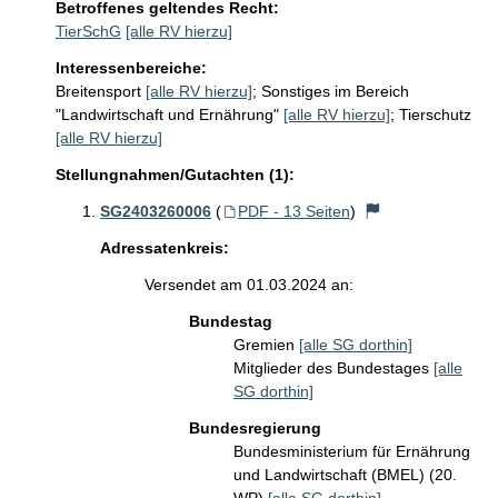
Betroffenes geltendes Recht:
TierSchG
[alle RV hierzu]
Interessenbereiche:
Breitensport
[alle RV hierzu]
;
Sonstiges im Bereich
"Landwirtschaft und Ernährung"
[alle RV hierzu]
;
Tierschutz
[alle RV hierzu]
Stellungnahmen/Gutachten (1):
SG2403260006
(
PDF - 13 Seiten
)
Adressatenkreis:
Versendet am 01.03.2024 an:
Bundestag
Gremien
[alle SG dorthin]
Mitglieder des Bundestages
[alle
SG dorthin]
Bundesregierung
Bundesministerium für Ernährung
und Landwirtschaft (BMEL) (20.