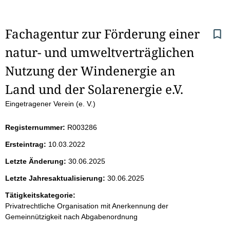
S
Fachagentur zur Förderung einer 
natur- und umweltverträglichen 
e
Nutzung der Windenergie an 
i
Land und der Solarenergie e.V.
t
Eingetragener Verein (e. V.)
e
Registernummer:
R003286
n
Ersteintrag:
10.03.2022
i
Letzte Änderung:
30.06.2025
Letzte Jahresaktualisierung:
30.06.2025
n
Tätigkeitskategorie:
h
Privatrechtliche Organisation mit Anerkennung der
Gemeinnützigkeit nach Abgabenordnung
a