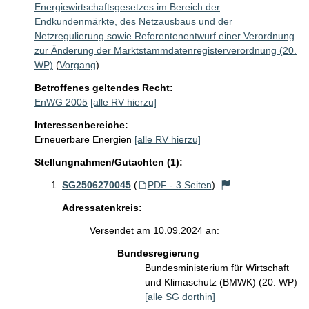
Energiewirtschaftsgesetzes im Bereich der
Endkundenmärkte, des Netzausbaus und der
Netzregulierung sowie Referentenentwurf einer Verordnung
zur Änderung der Marktstammdatenregisterverordnung (20.
WP)
(
Vorgang
)
Betroffenes geltendes Recht:
EnWG 2005
[alle RV hierzu]
Interessenbereiche:
Erneuerbare Energien
[alle RV hierzu]
Stellungnahmen/Gutachten (1):
SG2506270045
(
PDF - 3 Seiten
)
Adressatenkreis:
Versendet am 10.09.2024 an:
Bundesregierung
Bundesministerium für Wirtschaft
und Klimaschutz (BMWK) (20. WP)
[alle SG dorthin]