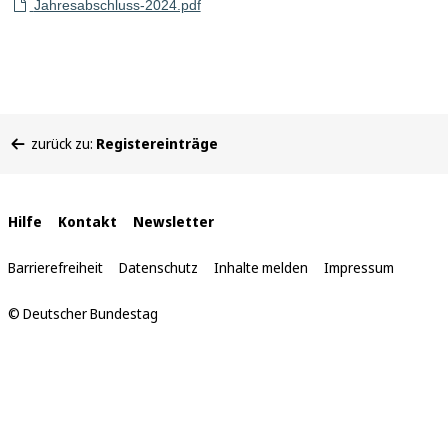
Jahresabschluss-2024.pdf
Sie
zurück zu:
Registereinträge
befinden
sich
hier:
Interne
Hilfe
Kontakt
Newsletter
Links
Barrierefreiheit
Datenschutz
Inhalte melden
Impressum
© Deutscher Bundestag