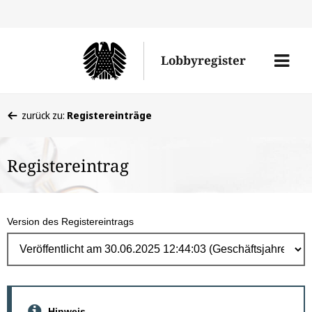
Direk
zum
Men
Lobbyregister
Inhal
öffne
Sie
zurück zu:
Registereinträge
befinden
sich
Registereintrag
hier:
Version des Registereintrags
Hinweis