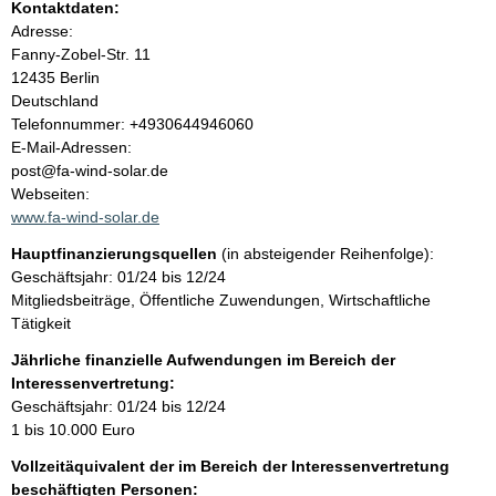
Kontaktdaten:
l
Adresse:
Fanny-Zobel-Str.
11
t
12435
Berlin
Deutschland
K
Telefonnummer: +4930644946060
o
E-Mail-Adressen:
n
post@fa-wind-solar.de
t
Webseiten:
a
www.fa-wind-solar.de
k
Hauptfinanzierungsquellen
(in absteigender Reihenfolge):
t
Geschäftsjahr: 01/24 bis 12/24
i
Mitgliedsbeiträge, Öffentliche Zuwendungen, Wirtschaftliche
n
Tätigkeit
f
o
Jährliche finanzielle Aufwendungen im Bereich der
r
Interessenvertretung:
m
Geschäftsjahr: 01/24 bis 12/24
a
1 bis 10.000 Euro
t
Vollzeitäquivalent der im Bereich der Interessenvertretung
i
beschäftigten Personen:
o