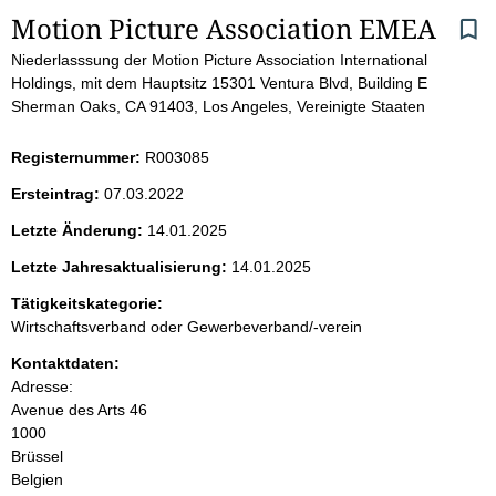
S
Motion Picture Association EMEA
Niederlasssung der Motion Picture Association International
e
Holdings, mit dem Hauptsitz 15301 Ventura Blvd, Building E
Sherman Oaks, CA 91403, Los Angeles, Vereinigte Staaten
i
t
Registernummer:
R003085
Ersteintrag:
07.03.2022
e
Letzte Änderung:
14.01.2025
n
Letzte Jahresaktualisierung:
14.01.2025
i
Tätigkeitskategorie:
Wirtschaftsverband oder Gewerbeverband/-verein
n
Kontaktdaten:
Adresse:
h
Avenue des Arts 46
1000
a
Brüssel
Belgien
l