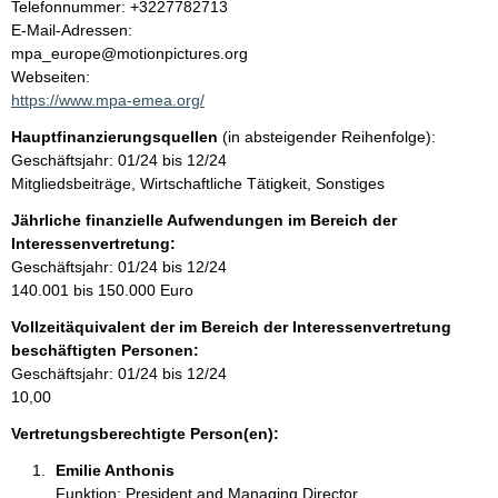
K
Telefonnummer: +3227782713
o
E-Mail-Adressen:
t
n
mpa_europe@motionpictures.org
t
Webseiten:
a
https://www.mpa-emea.org/
k
Hauptfinanzierungsquellen
(in absteigender Reihenfolge):
t
Geschäftsjahr: 01/24 bis 12/24
i
Mitgliedsbeiträge, Wirtschaftliche Tätigkeit, Sonstiges
n
f
Jährliche finanzielle Aufwendungen im Bereich der
o
Interessenvertretung:
r
Geschäftsjahr: 01/24 bis 12/24
m
140.001 bis 150.000 Euro
a
Vollzeitäquivalent der im Bereich der Interessenvertretung
t
beschäftigten Personen:
i
Geschäftsjahr: 01/24 bis 12/24
o
10,00
n
e
Vertretungsberechtigte Person(en):
n
Emilie Anthonis 
:
Funktion: President and Managing Director