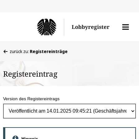
Direk
zum
Men
Lobbyregister
Inhal
öffne
Sie
zurück zu:
Registereinträge
befinden
sich
Registereintrag
hier:
Version des Registereintrags
Hinweis