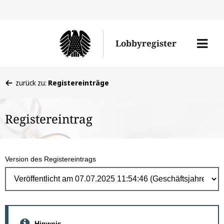
Direk
zum
Men
Lobbyregister
Inhal
öffne
Sie
zurück zu:
Registereinträge
befinden
sich
Registereintrag
hier:
Version des Registereintrags
Hinweis