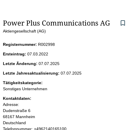
S
Power Plus Communications AG
Aktiengesellschaft (AG)
e
i
Registernummer:
R002998
Ersteintrag:
07.03.2022
t
Letzte Änderung:
07.07.2025
e
Letzte Jahresaktualisierung:
07.07.2025
n
Tätigkeitskategorie:
Sonstiges Unternehmen
i
Kontaktdaten:
Adresse:
n
Dudenstraße
6
68167
Mannheim
h
Deutschland
K
Telefonnummer: +4962140165100