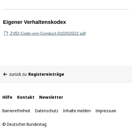
Eigener Verhaltenskodex
ZVEI-Code-von-Conduct-010202022.pdf
Sie
zurück zu:
Registereinträge
befinden
sich
hier:
Interne
Hilfe
Kontakt
Newsletter
Links
Barrierefreiheit
Datenschutz
Inhalte melden
Impressum
© Deutscher Bundestag