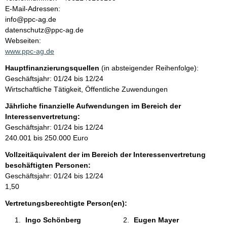
a
o
E-Mail-Adressen:
n
info@ppc-ag.de
l
t
datenschutz@ppc-ag.de
a
Webseiten:
t
k
www.ppc-ag.de
t
Hauptfinanzierungsquellen
(in absteigender Reihenfolge):
i
Geschäftsjahr: 01/24 bis 12/24
n
Wirtschaftliche Tätigkeit, Öffentliche Zuwendungen
f
o
Jährliche finanzielle Aufwendungen im Bereich der
r
Interessenvertretung:
m
Geschäftsjahr: 01/24 bis 12/24
a
240.001 bis 250.000 Euro
t
Vollzeitäquivalent der im Bereich der Interessenvertretung
i
beschäftigten Personen:
o
Geschäftsjahr: 01/24 bis 12/24
n
1,50
e
n
Vertretungsberechtigte Person(en):
:
Ingo Schönberg 
Eugen Mayer 