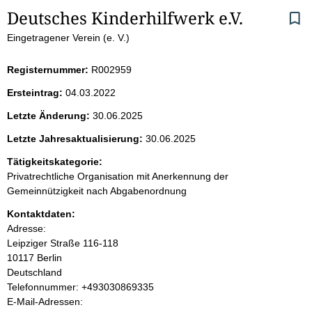
S
Deutsches Kinderhilfwerk e.V.
Eingetragener Verein (e. V.)
e
i
Registernummer:
R002959
Ersteintrag:
04.03.2022
t
Letzte Änderung:
30.06.2025
e
Letzte Jahresaktualisierung:
30.06.2025
n
Tätigkeitskategorie:
Privatrechtliche Organisation mit Anerkennung der
i
Gemeinnützigkeit nach Abgabenordnung
Kontaktdaten:
n
Adresse:
Leipziger Straße
116-118
h
10117
Berlin
Deutschland
a
K
Telefonnummer: +493030869335
o
E-Mail-Adressen:
l