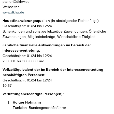
n
planer@dkhw.de
t
Webseiten:
t
a
www.dkhw.de
k
Hauptfinanzierungsquellen
(in absteigender Reihenfolge):
t
Geschäftsjahr: 01/24 bis 12/24
i
Schenkungen und sonstige lebzeitige Zuwendungen, Öffentliche
n
Zuwendungen, Mitgliedsbeiträge, Wirtschaftliche Tätigkeit
f
o
Jährliche finanzielle Aufwendungen im Bereich der
r
Interessenvertretung:
m
Geschäftsjahr: 01/24 bis 12/24
a
290.001 bis 300.000 Euro
t
Vollzeitäquivalent der im Bereich der Interessenvertretung
i
beschäftigten Personen:
o
Geschäftsjahr: 01/24 bis 12/24
n
10,67
e
n
Vertretungsberechtigte Person(en):
:
Holger Hofmann 
Funktion: Bundesgeschäftsführer