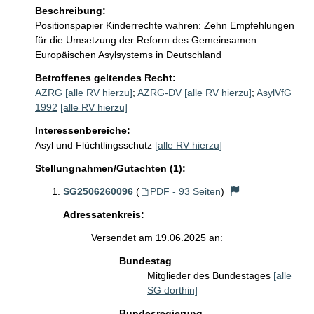
Beschreibung:
Positionspapier Kinderrechte wahren: Zehn Empfehlungen 
für die Umsetzung der Reform des Gemeinsamen 
Europäischen Asylsystems in Deutschland
Betroffenes geltendes Recht:
AZRG
[alle RV hierzu]
;
AZRG-DV
[alle RV hierzu]
;
AsylVfG
1992
[alle RV hierzu]
Interessenbereiche:
Asyl und Flüchtlingsschutz
[alle RV hierzu]
Stellungnahmen/Gutachten (1):
SG2506260096
(
PDF - 93 Seiten
)
Adressatenkreis:
Versendet am 19.06.2025 an:
Bundestag
Mitglieder des Bundestages
[alle
SG dorthin]
Bundesregierung