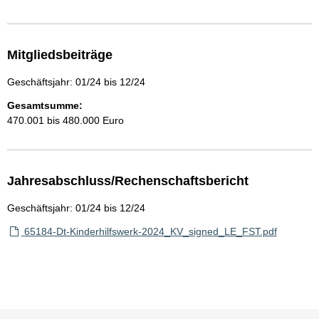
Mitgliedsbeiträge
Geschäftsjahr: 01/24 bis 12/24
Gesamtsumme:
470.001 bis 480.000 Euro
Jahresabschluss/Rechenschaftsbericht
Geschäftsjahr: 01/24 bis 12/24
65184-Dt-Kinderhilfswerk-2024_KV_signed_LE_FST.pdf
Sie