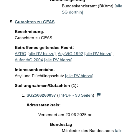
Bundeskanzleramt (BKAmt)
[alle
SG dorthin]
Gutachten zu GEAS
Beschreibung:
Betroffenes geltendes Recht:
AZRG
[alle RV hierzu]
;
AsylVfG 1992
[alle RV hierzu]
;
AufenthG 2004
[alle RV hierzu]
Interessenbereiche:
Asyl und Flüchtlingsschutz
[alle RV hierzu]
Stellungnahmen/Gutachten (1):
SG2506260097
(
PDF - 93 Seiten
)
Adressatenkreis:
Versendet am 20.06.2025 an:
Bundestag
Mitglieder des Bundestages
[alle