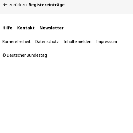
zurück zu:
Registereinträge
befinden
sich
hier:
Interne
Hilfe
Kontakt
Newsletter
Links
Barrierefreiheit
Datenschutz
Inhalte melden
Impressum
© Deutscher Bundestag