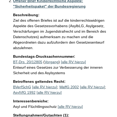
Offener Brief Kinderrechtliche Aspekte:
"Sicherheitspaket" der Bundesregierung
Beschreibung:
Ziel des offenen Briefes ist auf die kinderrechtswidrigen 
Aspekte des Gesetzesvorhabens (AsylbLG, Asylgesetz, 
Verschärfungen im Jugendstrafrecht und im Bereich des 
Datenschutzes) aufmerksam zu machen und die 
Abgeordneten dazu aufzufordern den Gesetzesentwurf 
abzulehnen.
Bundestags-Drucksachennummer:
BT-Drs. 20/12805
(
Vorgang
)
[alle RV hierzu]
Entwurf eines Gesetzes zur Verbesserung der inneren
Sicherheit und des Asylsystems
Betroffenes geltendes Recht:
BVerfSchG
[alle RV hierzu]
;
WaffG 2002
[alle RV hierzu]
;
AsylVfG 1992
[alle RV hierzu]
Interessenbereiche:
Asyl und Flüchtlingsschutz
[alle RV hierzu]
Stellungnahmen/Gutachten (1):