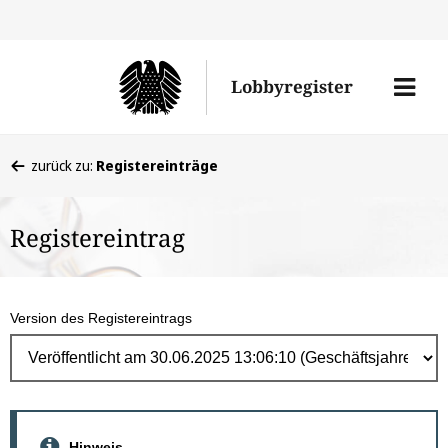
Direk
zum
Men
Lobbyregister
Inhal
öffne
Sie
zurück zu:
Registereinträge
befinden
sich
Registereintrag
hier:
Version des Registereintrags
Hinweis