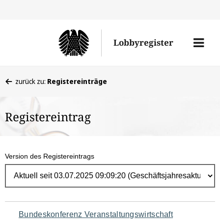
Direk
zum
Men
Lobbyregister
Inhal
öffne
Sie
zurück zu:
Registereinträge
befinden
sich
Registereintrag
hier:
Version des Registereintrags
Navigation
Bundeskonferenz Veranstaltungswirtschaft