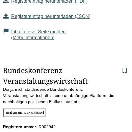
Registereintrag herunterladen (PDF)
Registereintrag herunterladen (JSON)
Inhalt dieser Seite melden
(
Mehr Informationen
)
S
Bundeskonferenz 
Veranstaltungswirtschaft
e
Die jährlich stattfindende Bundeskonferenz
i
Veranstaltungswirtschaft ist eine unabhängige Plattform, die
nachhaltigen politischen Einfluss ausübt.
t
W
Eintrag nicht aktualisiert
e
i
c
Registernummer:
R002949
h