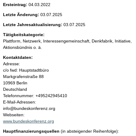
n
t
Ersteintrag:
04.03.2022
i
i
g
Letzte Änderung:
03.07.2025
e
n
r
Letzte Jahresaktualisierung:
03.07.2025
H
Tätigkeitskategorie:
i
h
n
Plattform, Netzwerk, Interessengemeinschaft, Denkfabrik, Initiative,
w
Aktionsbündnis o. ä.
a
e
i
Kontaktdaten:
l
s
Adresse:
:
c/o fwd: Hauptstadtbüro
t
Markgrafenstraße
88
10969
Berlin
Deutschland
K
Telefonnummer: +495242945410
o
E-Mail-Adressen:
n
info@bundeskonferenz.org
t
Webseiten:
a
www.bundeskonferenz.org
k
Hauptfinanzierungsquellen
(in absteigender Reihenfolge):
t