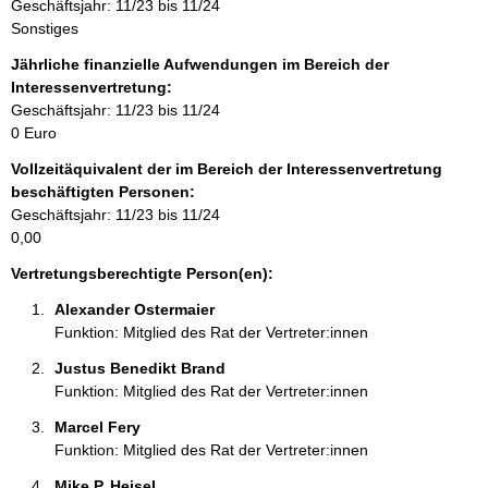
Geschäftsjahr: 11/23 bis 11/24
i
Sonstiges
n
f
Jährliche finanzielle Aufwendungen im Bereich der
o
Interessenvertretung:
r
Geschäftsjahr: 11/23 bis 11/24
m
0 Euro
a
Vollzeitäquivalent der im Bereich der Interessenvertretung
t
beschäftigten Personen:
i
Geschäftsjahr: 11/23 bis 11/24
o
0,00
n
e
Vertretungsberechtigte Person(en):
n
Alexander Ostermaier 
:
Funktion: Mitglied des Rat der Vertreter:innen
Justus Benedikt Brand 
Funktion: Mitglied des Rat der Vertreter:innen
Marcel Fery 
Funktion: Mitglied des Rat der Vertreter:innen
Mike P. Heisel 