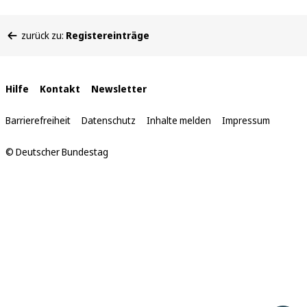
Sie
zurück zu:
Registereinträge
befinden
sich
hier:
Interne
Hilfe
Kontakt
Newsletter
Links
Barrierefreiheit
Datenschutz
Inhalte melden
Impressum
© Deutscher Bundestag