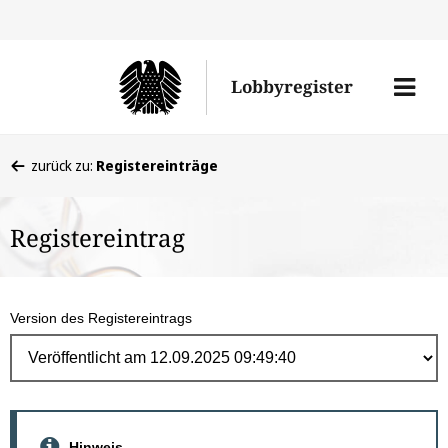
Direk
zum
Men
Lobbyregister
Inhal
öffne
Sie
zurück zu:
Registereinträge
befinden
sich
Registereintrag
hier:
Version des Registereintrags
Hinweis