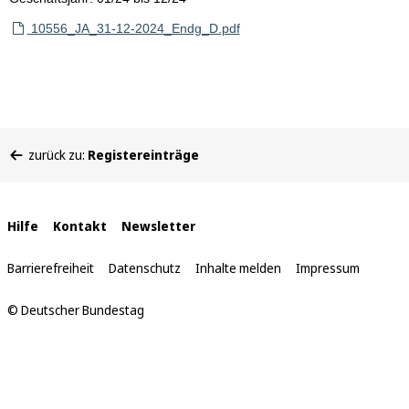
10556_JA_31-12-2024_Endg_D.pdf
Sie
zurück zu:
Registereinträge
befinden
sich
hier:
Interne
Hilfe
Kontakt
Newsletter
Links
Barrierefreiheit
Datenschutz
Inhalte melden
Impressum
© Deutscher Bundestag