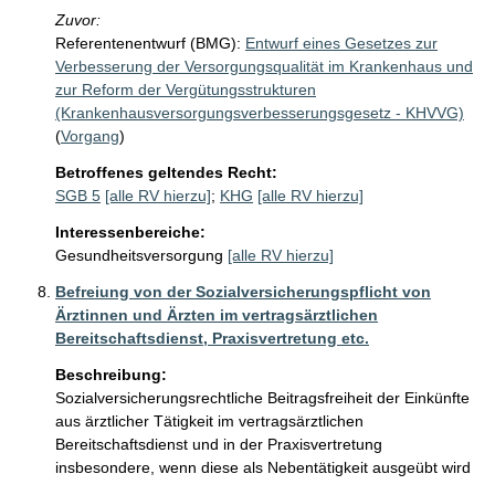
Zuvor:
Referentenentwurf (BMG):
Entwurf eines Gesetzes zur
Verbesserung der Versorgungsqualität im Krankenhaus und
zur Reform der Vergütungsstrukturen
(Krankenhausversorgungsverbesserungsgesetz - KHVVG)
(
Vorgang
)
Betroffenes geltendes Recht:
SGB 5
[alle RV hierzu]
;
KHG
[alle RV hierzu]
Interessenbereiche:
Gesundheitsversorgung
[alle RV hierzu]
Befreiung von der Sozialversicherungspflicht von
Ärztinnen und Ärzten im vertragsärztlichen
Bereitschaftsdienst, Praxisvertretung etc.
Beschreibung:
Sozialversicherungsrechtliche Beitragsfreiheit der Einkünfte 
aus ärztlicher Tätigkeit im vertragsärztlichen 
Bereitschaftsdienst und in der Praxisvertretung 
insbesondere, wenn diese als Nebentätigkeit ausgeübt wird
