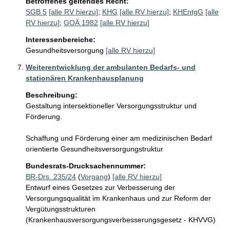
Betroffenes geltendes Recht:
SGB 5
[alle RV hierzu]
;
KHG
[alle RV hierzu]
;
KHEntgG
[alle
RV hierzu]
;
GOÄ 1982
[alle RV hierzu]
Interessenbereiche:
Gesundheitsversorgung
[alle RV hierzu]
Weiterentwicklung der ambulanten Bedarfs- und
stationären Krankenhausplanung
Beschreibung:
Gestaltung intersektioneller Versorgungsstruktur und 
Förderung.

Schaffung und Förderung einer am medizinischen Bedarf 
orientierte Gesundheitsversorgungstruktur
Bundesrats-Drucksachennummer:
BR-Drs. 235/24
(
Vorgang
)
[alle RV hierzu]
Entwurf eines Gesetzes zur Verbesserung der
Versorgungsqualität im Krankenhaus und zur Reform der
Vergütungsstrukturen
(Krankenhausversorgungsverbesserungsgesetz - KHVVG)