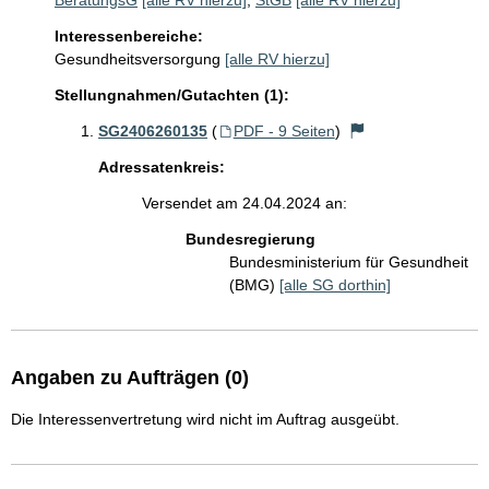
BeratungsG
[alle RV hierzu]
;
StGB
[alle RV hierzu]
Interessenbereiche:
Gesundheitsversorgung
[alle RV hierzu]
Stellungnahmen/Gutachten (1):
SG2406260135
(
PDF - 9 Seiten
)
Adressatenkreis:
Versendet am 24.04.2024 an:
Bundesregierung
Bundesministerium für Gesundheit
(BMG)
[alle SG dorthin]
Angaben zu Aufträgen (0)
Die Interessenvertretung wird nicht im Auftrag ausgeübt.