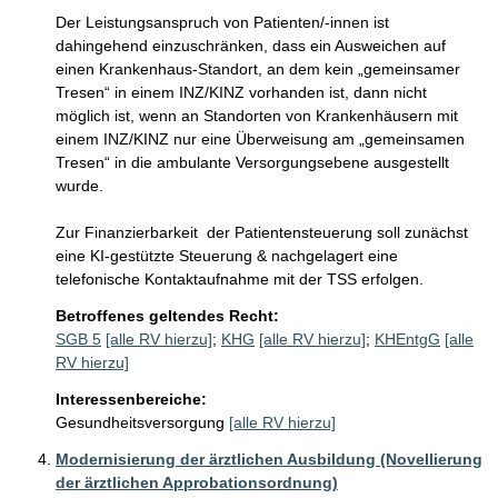
Der Leistungsanspruch von Patienten/-innen ist 
dahingehend einzuschränken, dass ein Ausweichen auf 
einen Krankenhaus-Standort, an dem kein „gemeinsamer 
Tresen“ in einem INZ/KINZ vorhanden ist, dann nicht 
möglich ist, wenn an Standorten von Krankenhäusern mit 
einem INZ/KINZ nur eine Überweisung am „gemeinsamen 
Tresen“ in die ambulante Versorgungsebene ausgestellt 
wurde.

Zur Finanzierbarkeit  der Patientensteuerung soll zunächst 
eine KI-gestützte Steuerung & nachgelagert eine 
telefonische Kontaktaufnahme mit der TSS erfolgen. 
Betroffenes geltendes Recht:
SGB 5
[alle RV hierzu]
;
KHG
[alle RV hierzu]
;
KHEntgG
[alle
RV hierzu]
Interessenbereiche:
Gesundheitsversorgung
[alle RV hierzu]
Modernisierung der ärztlichen Ausbildung (Novellierung
der ärztlichen Approbationsordnung)