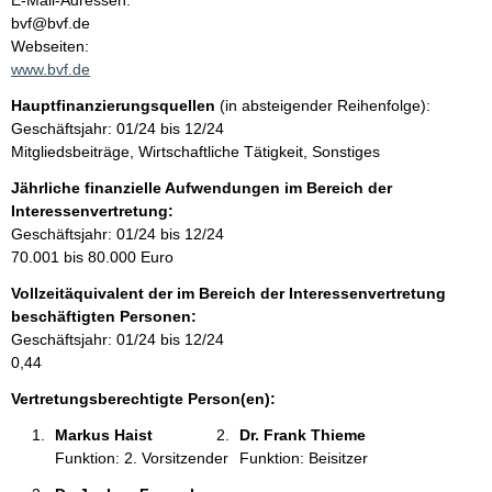
E-Mail-Adressen:
n
bvf@bvf.de
t
t
Webseiten:
a
www.bvf.de
k
Hauptfinanzierungsquellen
(in absteigender Reihenfolge):
t
Geschäftsjahr: 01/24 bis 12/24
i
Mitgliedsbeiträge, Wirtschaftliche Tätigkeit, Sonstiges
n
f
Jährliche finanzielle Aufwendungen im Bereich der
o
Interessenvertretung:
r
Geschäftsjahr: 01/24 bis 12/24
m
70.001 bis 80.000 Euro
a
Vollzeitäquivalent der im Bereich der Interessenvertretung
t
beschäftigten Personen:
i
Geschäftsjahr: 01/24 bis 12/24
o
0,44
n
e
Vertretungsberechtigte Person(en):
n
Markus Haist 
Dr. Frank Thieme 
:
Funktion: 2. Vorsitzender
Funktion: Beisitzer