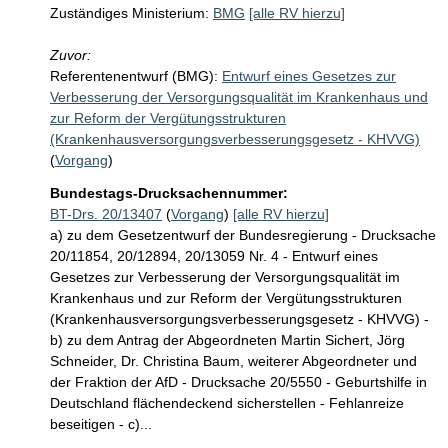
Zuständiges Ministerium:
BMG
[alle RV hierzu]
Zuvor:
Referentenentwurf (BMG):
Entwurf eines Gesetzes zur
Verbesserung der Versorgungsqualität im Krankenhaus und
zur Reform der Vergütungsstrukturen
(Krankenhausversorgungsverbesserungsgesetz - KHVVG)
(
Vorgang
)
Bundestags-Drucksachennummer:
BT-Drs. 20/13407
(
Vorgang
)
[alle RV hierzu]
a) zu dem Gesetzentwurf der Bundesregierung - Drucksache
20/11854, 20/12894, 20/13059 Nr. 4 - Entwurf eines
Gesetzes zur Verbesserung der Versorgungsqualität im
Krankenhaus und zur Reform der Vergütungsstrukturen
(Krankenhausversorgungsverbesserungsgesetz - KHVVG) -
b) zu dem Antrag der Abgeordneten Martin Sichert, Jörg
Schneider, Dr. Christina Baum, weiterer Abgeordneter und
der Fraktion der AfD - Drucksache 20/5550 - Geburtshilfe in
Deutschland flächendeckend sicherstellen - Fehlanreize
beseitigen - c)...