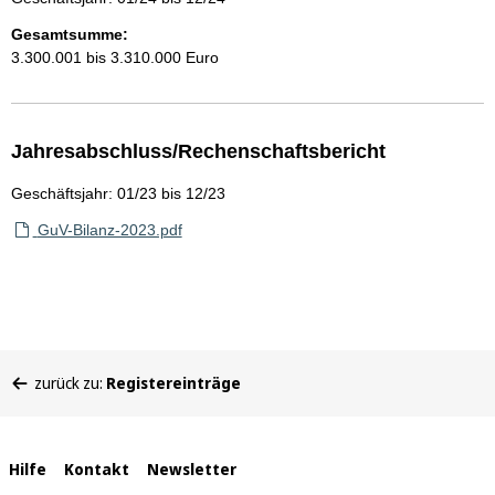
Gesamtsumme:
3.300.001 bis 3.310.000 Euro
Jahresabschluss/Rechenschaftsbericht
Geschäftsjahr: 01/23 bis 12/23
GuV-Bilanz-2023.pdf
Sie
zurück zu:
Registereinträge
befinden
sich
hier:
Interne
Hilfe
Kontakt
Newsletter