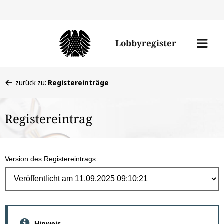
Direk
zum
Men
Lobbyregister
Inhal
öffne
Sie
zurück zu:
Registereinträge
befinden
sich
Registereintrag
hier:
Version des Registereintrags
Hinweis