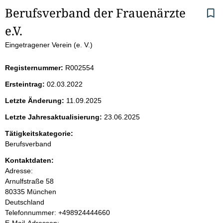
S
Berufsverband der Frauenärzte 
e.V. 
e
Eingetragener Verein (e. V.)
i
Registernummer:
R002554
t
Ersteintrag:
02.03.2022
e
Letzte Änderung:
11.09.2025
n
Letzte Jahresaktualisierung:
23.06.2025
i
Tätigkeitskategorie:
Berufsverband
n
Kontaktdaten:
Adresse:
h
Arnulfstraße
58
80335
München
a
Deutschland
K
Telefonnummer: +498924444660
l
o