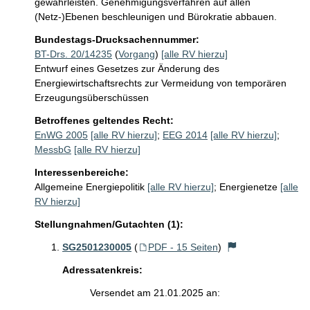
gewährleisten. Genehmigungsverfahren auf allen 
(Netz-)Ebenen beschleunigen und Bürokratie abbauen.
Bundestags-Drucksachennummer:
BT-Drs. 20/14235
(
Vorgang
)
[alle RV hierzu]
Entwurf eines Gesetzes zur Änderung des
Energiewirtschaftsrechts zur Vermeidung von temporären
Erzeugungsüberschüssen
Betroffenes geltendes Recht:
EnWG 2005
[alle RV hierzu]
;
EEG 2014
[alle RV hierzu]
;
MessbG
[alle RV hierzu]
Interessenbereiche:
Allgemeine Energiepolitik
[alle RV hierzu]
;
Energienetze
[alle
RV hierzu]
Stellungnahmen/Gutachten (1):
SG2501230005
(
PDF - 15 Seiten
)
Adressatenkreis:
Versendet am 21.01.2025 an: