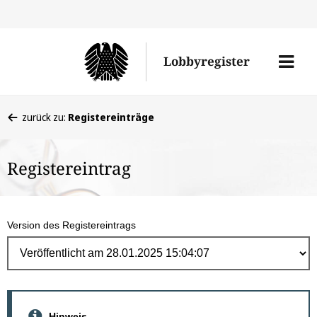
Direk
zum
Men
Lobbyregister
Inhal
öffne
Sie
zurück zu:
Registereinträge
befinden
sich
Registereintrag
hier:
Version des Registereintrags
Hinweis