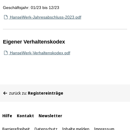
Geschäftsjahr: 01/23 bis 12/23
HanseWerk-Jahresabschluss-2023.pdf
Eigener Verhaltenskodex
HanseWerk-Verhaltenskodex.pdf
Sie
zurück zu:
Registereinträge
befinden
sich
hier:
Interne
Hilfe
Kontakt
Newsletter
Links
Barrierefreiheit
Datenschutz
Inhalte melden
Impressum