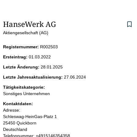
S
HanseWerk AG
Aktiengesellschaft (AG)
e
i
Registernummer:
R002503
Ersteintrag:
01.03.2022
t
Letzte Änderung:
28.01.2025
e
Letzte Jahresaktualisierung:
27.06.2024
n
Tätigkeitskategorie:
Sonstiges Unternehmen
i
Kontaktdaten:
Adresse:
n
Schleswag-HeinGas-Platz
1
25450
Quickborn
h
Deutschland
K
Telefonnummer: +4915146354358