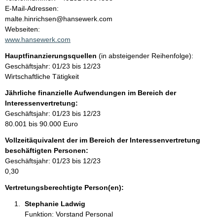
a
o
E-Mail-Adressen:
n
malte.hinrichsen@hansewerk.com
l
t
Webseiten:
a
www.hansewerk.com
t
k
Hauptfinanzierungsquellen
(in absteigender Reihenfolge):
t
Geschäftsjahr: 01/23 bis 12/23
i
Wirtschaftliche Tätigkeit
n
f
Jährliche finanzielle Aufwendungen im Bereich der
o
Interessenvertretung:
r
Geschäftsjahr: 01/23 bis 12/23
m
80.001 bis 90.000 Euro
a
Vollzeitäquivalent der im Bereich der Interessenvertretung
t
beschäftigten Personen:
i
Geschäftsjahr: 01/23 bis 12/23
o
0,30
n
e
Vertretungsberechtigte Person(en):
n
Stephanie Ladwig 
:
Funktion: Vorstand Personal