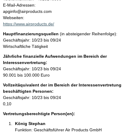
a
o
E-Mail-Adressen:
n
apginfo@airproducts.com
l
t
Webseiten:
a
https://www.airproducts.de/
t
k
Hauptfinanzierungsquellen
(in absteigender Reihenfolge):
t
Geschäftsjahr: 10/23 bis 09/24
i
Wirtschaftliche Tätigkeit
n
f
Jährliche finanzielle Aufwendungen im Bereich der
o
Interessenvertretung:
r
Geschäftsjahr: 10/23 bis 09/24
m
90.001 bis 100.000 Euro
a
Vollzeitäquivalent der im Bereich der Interessenvertretung
t
beschäftigten Personen:
i
Geschäftsjahr: 10/23 bis 09/24
o
0,10
n
e
Vertretungsberechtigte Person(en):
n
König Stephan 
:
Funktion: Geschäftsführer Air Products GmbH