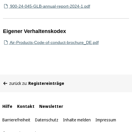
900-24-045-GLB-annual-report-2024-1.pdf
Eigener Verhaltenskodex
Air-Products-Code-of-conduct-brochure_DE.pdf
Sie
zurück zu:
Registereinträge
befinden
sich
hier:
Interne
Hilfe
Kontakt
Newsletter
Links
Barrierefreiheit
Datenschutz
Inhalte melden
Impressum