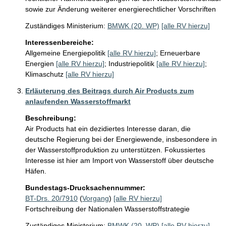
sowie zur Änderung weiterer energierechtlicher Vorschriften
Zuständiges Ministerium:
BMWK (20. WP)
[alle RV hierzu]
Interessenbereiche:
Allgemeine Energiepolitik
[alle RV hierzu]
;
Erneuerbare
Energien
[alle RV hierzu]
;
Industriepolitik
[alle RV hierzu]
;
Klimaschutz
[alle RV hierzu]
Erläuterung des Beitrags durch Air Products zum
anlaufenden Wasserstoffmarkt
Beschreibung:
Air Products hat ein dezidiertes Interesse daran, die 
deutsche Regierung bei der Energiewende, insbesondere in 
der Wasserstoffproduktion zu unterstützen. Fokussiertes 
Interesse ist hier am Import von Wasserstoff über deutsche 
Häfen. 
Bundestags-Drucksachennummer:
BT-Drs. 20/7910
(
Vorgang
)
[alle RV hierzu]
Fortschreibung der Nationalen Wasserstoffstrategie
Zuständiges Ministerium:
BMWK (20. WP)
[alle RV hierzu]