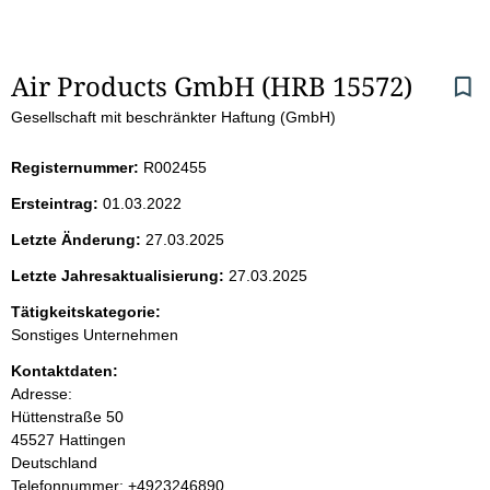
S
Air Products GmbH (HRB 15572)
Gesellschaft mit beschränkter Haftung (GmbH)
e
i
Registernummer:
R002455
Ersteintrag:
01.03.2022
t
Letzte Änderung:
27.03.2025
e
Letzte Jahresaktualisierung:
27.03.2025
n
Tätigkeitskategorie:
Sonstiges Unternehmen
i
Kontaktdaten:
Adresse:
n
Hüttenstraße
50
45527
Hattingen
h
Deutschland
K
Telefonnummer: +4923246890