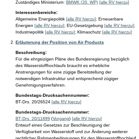
Zuständiges Ministerium:
BMWK (20. WP)
[alle RV hierzu]
Interessenbereiche:
Allgemeine Energiepolitik
[alle RV hierzu]
;
Erneuerbare
Energien
[alle RV hierzu]
;
EU-Gesetzgebung
[alle RV hierzu]
;
Industriepolitik
[alle RV hierzu]
;
Klimaschutz
[alle RV hierzu]
Erläuterung der Position von Air Products
Beschreibung:
Für die ehrgeizigen Pläne des Bundesregierung bezüglich 
des Wasserstoffhochlaufs braucht es erhebliche 
Anstrengungen für eine zügige Bereitstellung der 
notwendigen Infrastruktur und entsprechend zügiger 
Genehmigungsverfahren. 
Bundestags-Drucksachennummer:
BT-Drs. 20/26524
[alle RV hierzu]
Bundestags-Drucksachennummer:
BT-Drs. 20/11899
(
Vorgang
)
[alle RV hierzu]
Entwurf eines Gesetzes zur Beschleunigung der
Verfügbarkeit von Wasserstoff und zur Änderung weiterer
rechtlicher Rahmenbedingungen für den Wasserstoffhochlauf