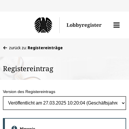
Direk
zum
Men
Lobbyregister
Inhal
öffne
Sie
zurück zu:
Registereinträge
befinden
sich
Registereintrag
hier:
Version des Registereintrags
Hinweis