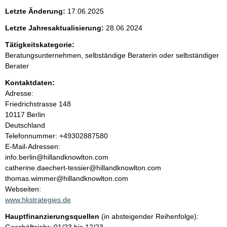
e
Letzte Änderung:
17.06.2025
n
Letzte Jahresaktualisierung:
28.06.2024
i
Tätigkeitskategorie:
Beratungsunternehmen, selbständige Beraterin oder selbständiger
n
Berater
Kontaktdaten:
h
Adresse:
Friedrichstrasse
148
a
10117
Berlin
Deutschland
l
K
Telefonnummer: +49302887580
o
E-Mail-Adressen:
t
n
info.berlin@hillandknowlton.com
t
catherine.daechert-tessier@hillandknowlton.com
a
thomas.wimmer@hillandknowlton.com
k
Webseiten:
t
www.hkstrategies.de
i
Hauptfinanzierungsquellen
(in absteigender Reihenfolge):
n