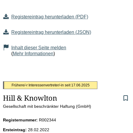
Registereintrag herunterladen (PDF)
Registereintrag herunterladen (JSON)
Inhalt dieser Seite melden
(
Mehr Informationen
)
S
Frühere/-r Interessenvertreter/-in seit
17.06.2025
Hill & Knowlton
e
Gesellschaft mit beschränkter Haftung (GmbH)
i
Registernummer:
R002344
t
Ersteintrag:
28.02.2022