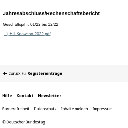
Jahresabschluss/Rechenschaftsbericht
Geschäftsjahr: 01/22 bis 12/22
Hill-Knowlton-2022.pdf
Sie
zurück zu:
Registereinträge
befinden
sich
hier:
Interne
Hilfe
Kontakt
Newsletter
Links
Barrierefreiheit
Datenschutz
Inhalte melden
Impressum
© Deutscher Bundestag