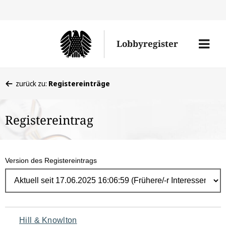
Direk
zum
Men
Lobbyregister
Inhal
öffne
Sie
zurück zu:
Registereinträge
befinden
sich
Registereintrag
hier:
Version des Registereintrags
Navigation
Hill & Knowlton