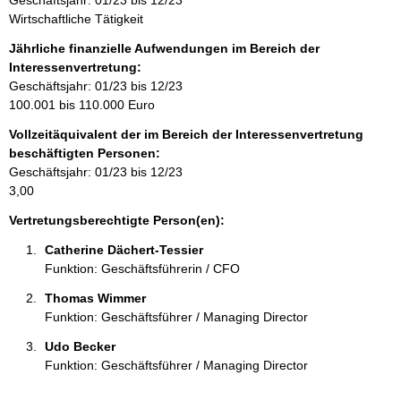
Geschäftsjahr: 01/23 bis 12/23
f
Wirtschaftliche Tätigkeit
o
r
Jährliche finanzielle Aufwendungen im Bereich der
m
Interessenvertretung:
a
Geschäftsjahr: 01/23 bis 12/23
t
100.001 bis 110.000 Euro
i
Vollzeitäquivalent der im Bereich der Interessenvertretung
o
beschäftigten Personen:
n
Geschäftsjahr: 01/23 bis 12/23
e
3,00
n
:
Vertretungsberechtigte Person(en):
Catherine Dächert-Tessier 
Funktion: Geschäftsführerin / CFO
Thomas Wimmer 
Funktion: Geschäftsführer / Managing Director
Udo Becker 
Funktion: Geschäftsführer / Managing Director