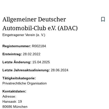
S
Allgemeiner Deutscher 
Automobil-Club e.V. (ADAC)
e
Eingetragener Verein (e. V.)
i
Registernummer:
R002184
t
Ersteintrag:
28.02.2022
e
Letzte Änderung:
15.04.2025
n
Letzte Jahresaktualisierung:
28.06.2024
i
Tätigkeitskategorie:
Privatrechtliche Organisation
n
Kontaktdaten:
Adresse:
h
Hansastr.
19
80686
München