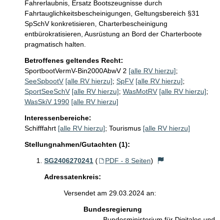
Fahrerlaubnis, Ersatz Bootszeugnisse durch 
Fahrtauglichkeitsbescheinigungen, Geltungsbereich §31 
SpSchV konkretisieren, Charterbescheinigung 
entbürokratisieren, Ausrüstung an Bord der Charterboote 
pragmatisch halten. 
Betroffenes geltendes Recht:
SportbootVermV-Bin2000AbwV 2
[alle RV hierzu]
;
SeeSpbootV
[alle RV hierzu]
;
SpFV
[alle RV hierzu]
;
SportSeeSchV
[alle RV hierzu]
;
WasMotRV
[alle RV hierzu]
;
WasSkiV 1990
[alle RV hierzu]
Interessenbereiche:
Schifffahrt
[alle RV hierzu]
;
Tourismus
[alle RV hierzu]
Stellungnahmen/Gutachten (1):
SG2406270241
(
PDF - 8 Seiten
)
Adressatenkreis:
Versendet am 29.03.2024 an:
Bundesregierung
Bundesministerium für Digitales und