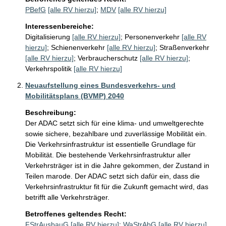
PBefG
[alle RV hierzu]
;
MDV
[alle RV hierzu]
Interessenbereiche:
Digitalisierung
[alle RV hierzu]
;
Personenverkehr
[alle RV
hierzu]
;
Schienenverkehr
[alle RV hierzu]
;
Straßenverkehr
[alle RV hierzu]
;
Verbraucherschutz
[alle RV hierzu]
;
Verkehrspolitik
[alle RV hierzu]
Neuaufstellung eines Bundesverkehrs- und
Mobilitätsplans (BVMP) 2040
Beschreibung:
Der ADAC setzt sich für eine klima- und umweltgerechte 
sowie sichere, bezahlbare und zuverlässige Mobilität ein. 
Die Verkehrsinfrastruktur ist essentielle Grundlage für 
Mobilität. Die bestehende Verkehrsinfrastruktur aller 
Verkehrsträger ist in die Jahre gekommen, der Zustand in 
Teilen marode. Der ADAC setzt sich dafür ein, dass die 
Verkehrsinfrastruktur fit für die Zukunft gemacht wird, das 
betrifft alle Verkehrsträger. 
Betroffenes geltendes Recht:
FStrAusbauG
[alle RV hierzu]
;
WaStrAbG
[alle RV hierzu]