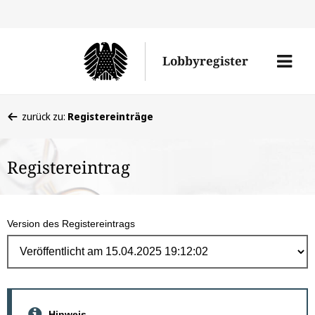
Direk
zum
Men
Lobbyregister
Inhal
öffne
Sie
zurück zu:
Registereinträge
befinden
sich
Registereintrag
hier:
Version des Registereintrags
Hinweis