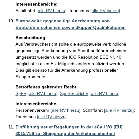
Interessenbereiche:
Schifffahrt
[alle RV hierzu]
;
Tourismus
[alle RV hierzu]
Europaweite gegenseitige Anerkennung von
Bootsführerscheinen sowie Skipper-Qualifikationen
Beschreibung:
Aus Verbrauchersicht sollte die europaweite verbindliche 
gegenseitige Anerkennung von Sportbootführerscheinen 
umgesetzt werden und die ICC Resolution ECE Nr. 40 
möglichst in allen EU-Mitgliedsländern ratifiziert werden. 
Dies gilt ebenso für die Anerkennung professioneller 
Skipperpatente. 
Betroffenes geltendes Recht:
SpFV
[alle RV hierzu]
;
SportSeeSchV
[alle RV hierzu]
Interessenbereiche:
Personenverkehr
[alle RV hierzu]
;
Schifffahrt
[alle RV hierzu]
;
Tourismus
[alle RV hierzu]
Einführung neuer Regelungen in der eCall VO (EU)
2015/758 zur Steigerung der Verkehrssicherheit