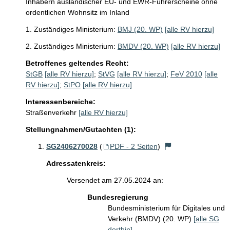
Inhabern ausländischer EU- und EWR-Führerscheine ohne
ordentlichen Wohnsitz im Inland
1. Zuständiges Ministerium:
BMJ (20. WP)
[alle RV hierzu]
2. Zuständiges Ministerium:
BMDV (20. WP)
[alle RV hierzu]
Betroffenes geltendes Recht:
StGB
[alle RV hierzu]
;
StVG
[alle RV hierzu]
;
FeV 2010
[alle
RV hierzu]
;
StPO
[alle RV hierzu]
Interessenbereiche:
Straßenverkehr
[alle RV hierzu]
Stellungnahmen/Gutachten (1):
SG2406270028
(
PDF - 2 Seiten
)
Adressatenkreis:
Versendet am 27.05.2024 an:
Bundesregierung
Bundesministerium für Digitales und
Verkehr (BMDV) (20. WP)
[alle SG
dorthin]