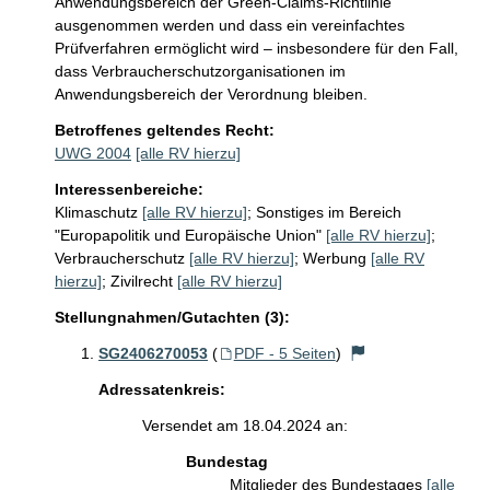
Anwendungsbereich der Green-Claims-Richtlinie 
ausgenommen werden und dass ein vereinfachtes 
Prüfverfahren ermöglicht wird – insbesondere für den Fall, 
dass Verbraucherschutzorganisationen im 
Anwendungsbereich der Verordnung bleiben.
Betroffenes geltendes Recht:
UWG 2004
[alle RV hierzu]
Interessenbereiche:
Klimaschutz
[alle RV hierzu]
;
Sonstiges im Bereich
"Europapolitik und Europäische Union"
[alle RV hierzu]
;
Verbraucherschutz
[alle RV hierzu]
;
Werbung
[alle RV
hierzu]
;
Zivilrecht
[alle RV hierzu]
Stellungnahmen/Gutachten (3):
SG2406270053
(
PDF - 5 Seiten
)
Adressatenkreis:
Versendet am 18.04.2024 an:
Bundestag
Mitglieder des Bundestages
[alle