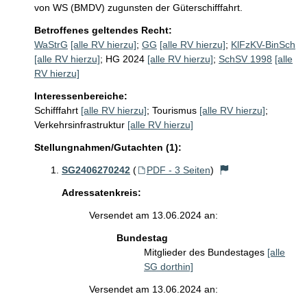
von WS (BMDV) zugunsten der Güterschifffahrt.
Betroffenes geltendes Recht:
WaStrG
[alle RV hierzu]
;
GG
[alle RV hierzu]
;
KlFzKV-BinSch
[alle RV hierzu]
;
HG 2024
[alle RV hierzu]
;
SchSV 1998
[alle
RV hierzu]
Interessenbereiche:
Schifffahrt
[alle RV hierzu]
;
Tourismus
[alle RV hierzu]
;
Verkehrsinfrastruktur
[alle RV hierzu]
Stellungnahmen/Gutachten (1):
SG2406270242
(
PDF - 3 Seiten
)
Adressatenkreis:
Versendet am 13.06.2024 an:
Bundestag
Mitglieder des Bundestages
[alle
SG dorthin]
Versendet am 13.06.2024 an: