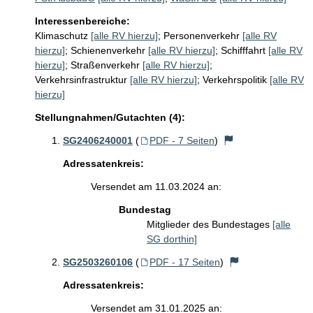
Interessenbereiche:
Klimaschutz
[alle RV hierzu]
;
Personenverkehr
[alle RV
hierzu]
;
Schienenverkehr
[alle RV hierzu]
;
Schifffahrt
[alle RV
hierzu]
;
Straßenverkehr
[alle RV hierzu]
;
Verkehrsinfrastruktur
[alle RV hierzu]
;
Verkehrspolitik
[alle RV
hierzu]
Stellungnahmen/Gutachten (4):
SG2406240001
(
PDF - 7 Seiten
)
Adressatenkreis:
Versendet am 11.03.2024 an:
Bundestag
Mitglieder des Bundestages
[alle
SG dorthin]
SG2503260106
(
PDF - 17 Seiten
)
Adressatenkreis:
Versendet am 31.01.2025 an: