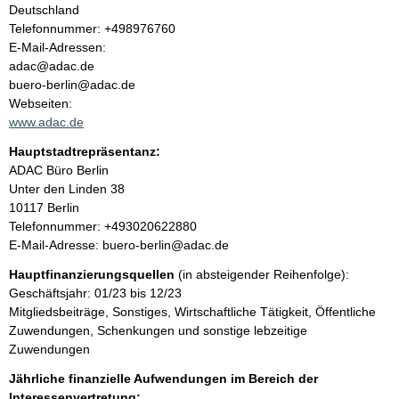
a
Deutschland
K
Telefonnummer: +498976760
l
o
E-Mail-Adressen:
n
adac@adac.de
t
t
buero-berlin@adac.de
a
Webseiten:
k
www.adac.de
t
Hauptstadtrepräsentanz:
i
A
ADAC Büro Berlin
n
d
Unter den Linden
38
f
r
10117
Berlin
o
e
K
Telefonnummer: +493020622880
r
s
o
E-Mail-Adresse: buero-berlin@adac.de
m
s
n
a
Hauptfinanzierungsquellen
(in absteigender Reihenfolge):
e
t
t
Geschäftsjahr: 01/23 bis 12/23
a
i
Mitgliedsbeiträge, Sonstiges, Wirtschaftliche Tätigkeit, Öffentliche
k
o
Zuwendungen, Schenkungen und sonstige lebzeitige
t
n
Zuwendungen
i
e
n
Jährliche finanzielle Aufwendungen im Bereich der
n
f
Interessenvertretung: