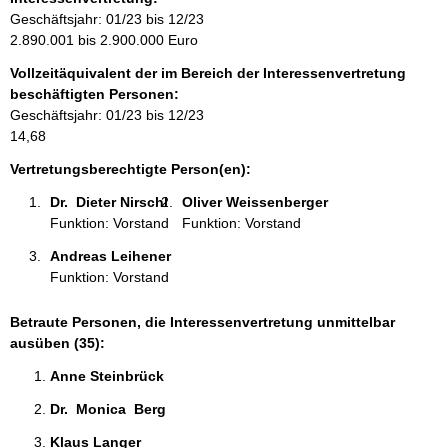
:
o
Geschäftsjahr: 01/23 bis 12/23
r
2.890.001 bis 2.900.000 Euro
m
Vollzeitäquivalent der im Bereich der Interessenvertretung
a
beschäftigten Personen:
t
Geschäftsjahr: 01/23 bis 12/23
i
14,68
o
n
Vertretungsberechtigte Person(en):
e
Dr.  Dieter Nirschl 
Oliver Weissenberger 
n
Funktion: Vorstand
Funktion: Vorstand
:
Andreas Leihener 
Funktion: Vorstand
Betraute Personen, die Interessenvertretung unmittelbar
ausüben (35):
Anne Steinbrück 
Dr.  Monica  Berg 
Klaus Langer 