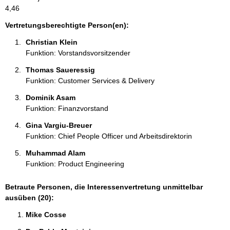
a
4,46
t
i
Vertretungsberechtigte Person(en):
o
Christian Klein 
n
Funktion: Vorstandsvorsitzender
e
n
Thomas Saueressig 
:
Funktion: Customer Services & Delivery
Dominik Asam 
Funktion: Finanzvorstand
Gina Vargiu-Breuer 
Funktion: Chief People Officer und Arbeitsdirektorin
Muhammad Alam 
Funktion: Product Engineering
Betraute Personen, die Interessenvertretung unmittelbar
ausüben (20):
Mike Cosse 