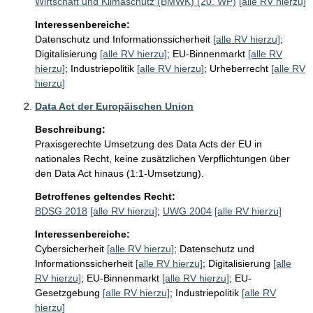
Wirtschaft und Klimaschutz (BMWK) (20. WP)
[alle RV hierzu]
Interessenbereiche:
Datenschutz und Informationssicherheit
[alle RV hierzu]
;
Digitalisierung
[alle RV hierzu]
;
EU-Binnenmarkt
[alle RV
hierzu]
;
Industriepolitik
[alle RV hierzu]
;
Urheberrecht
[alle RV
hierzu]
Data Act der Europäischen Union
Beschreibung:
Praxisgerechte Umsetzung des Data Acts der EU in 
nationales Recht, keine zusätzlichen Verpflichtungen über 
Betroffenes geltendes Recht:
BDSG 2018
[alle RV hierzu]
;
UWG 2004
[alle RV hierzu]
Interessenbereiche:
Cybersicherheit
[alle RV hierzu]
;
Datenschutz und
Informationssicherheit
[alle RV hierzu]
;
Digitalisierung
[alle
RV hierzu]
;
EU-Binnenmarkt
[alle RV hierzu]
;
EU-
Gesetzgebung
[alle RV hierzu]
;
Industriepolitik
[alle RV
hierzu]