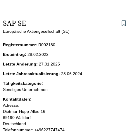
S
SAP SE
Europäische Aktiengesellschaft (SE)
e
i
Registernummer:
R002180
Ersteintrag:
28.02.2022
t
Letzte Änderung:
27.01.2025
e
Letzte Jahresaktualisierung:
28.06.2024
n
Tätigkeitskategorie:
Sonstiges Unternehmen
i
Kontaktdaten:
Adresse:
n
Dietmar-Hopp-Allee
16
69190
Walldorf
h
Deutschland
K
Telefonnummer: +496227747474