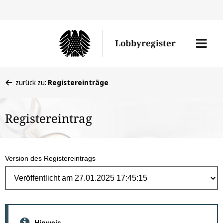
Direk
zum
Men
Lobbyregister
Inhal
öffne
Sie
zurück zu:
Registereinträge
befinden
sich
Registereintrag
hier:
Version des Registereintrags
Hinweis