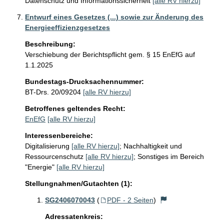
Datenschutz und Informationssicherheit
[alle RV hierzu]
Entwurf eines Gesetzes (...) sowie zur Änderung des
Energieeffizienzgesetzes
Beschreibung:
Verschiebung der Berichtspflicht gem. § 15 EnEfG auf 
1.1.2025
Bundestags-Drucksachennummer:
BT-Drs. 20/09204
[alle RV hierzu]
Betroffenes geltendes Recht:
EnEfG
[alle RV hierzu]
Interessenbereiche:
Digitalisierung
[alle RV hierzu]
;
Nachhaltigkeit und
Ressourcenschutz
[alle RV hierzu]
;
Sonstiges im Bereich
"Energie"
[alle RV hierzu]
Stellungnahmen/Gutachten (1):
SG2406070043
(
PDF - 2 Seiten
)
Adressatenkreis: