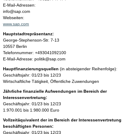
a
o
E-Mail-Adressen:
n
info@sap.com
l
t
Webseiten:
a
www.sap.com
t
k
Hauptstadtrepräsentanz:
t
A
George-Stephenson-Str.
7-13
i
d
10557
Berlin
n
r
K
Telefonnummer: +493041092100
f
e
o
E-Mail-Adresse: politik@sap.com
o
s
n
r
Hauptfinanzierungsquellen
(in absteigender Reihenfolge):
s
t
m
Geschäftsjahr: 01/23 bis 12/23
e
a
a
Wirtschaftliche Tätigkeit, Öffentliche Zuwendungen
k
t
t
Jährliche finanzielle Aufwendungen im Bereich der
i
i
Interessenvertretung:
o
n
Geschäftsjahr: 01/23 bis 12/23
n
f
1.970.001 bis 1.980.000 Euro
e
o
n
Vollzeitäquivalent der im Bereich der Interessenvertretung
r
:
beschäftigten Personen:
m
Geschäftsjahr: 01/23 bis 12/23