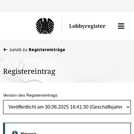
Direk
zum
Men
Lobbyregister
Inhal
öffne
Sie
zurück zu:
Registereinträge
befinden
sich
Registereintrag
hier:
Version des Registereintrags
Hinweis