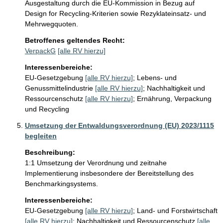
Ausgestaltung durch die EU-Kommission in Bezug auf 
Design for Recycling-Kriterien sowie Rezyklateinsatz- und 
Mehrwegquoten.
Betroffenes geltendes Recht:
VerpackG
[alle RV hierzu]
Interessenbereiche:
EU-Gesetzgebung
[alle RV hierzu]
;
Lebens- und
Genussmittelindustrie
[alle RV hierzu]
;
Nachhaltigkeit und
Ressourcenschutz
[alle RV hierzu]
;
Ernährung, Verpackung
und Recycling
Umsetzung der Entwaldungsverordnung (EU) 2023/1115
begleiten
Beschreibung:
1:1 Umsetzung der Verordnung und zeitnahe 
Implementierung insbesondere der Bereitstellung des 
Benchmarkingsystems. 
Interessenbereiche:
EU-Gesetzgebung
[alle RV hierzu]
;
Land- und Forstwirtschaft
[alle RV hierzu]
;
Nachhaltigkeit und Ressourcenschutz
[alle