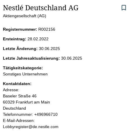
S
Nestlé Deutschland AG
Aktiengesellschaft (AG)
e
i
Registernummer:
R002156
Ersteintrag:
28.02.2022
t
Letzte Änderung:
30.06.2025
e
Letzte Jahresaktualisierung:
30.06.2025
n
Tätigkeitskategorie:
Sonstiges Unternehmen
i
Kontaktdaten:
Adresse:
n
Baseler Straße
46
60329
Frankfurt am Main
h
Deutschland
K
Telefonnummer: +496966710
a
o
E-Mail-Adressen:
n
Lobbyregister@de.nestle.com
l