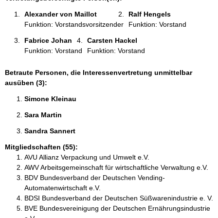
o
Alexander von Maillot 
Ralf Hengels 
n
Funktion: Vorstandsvorsitzender
Funktion: Vorstand
e
n
Fabrice Johan 
Carsten Hackel 
:
Funktion: Vorstand
Funktion: Vorstand
Betraute Personen, die Interessenvertretung unmittelbar
ausüben (3):
Simone Kleinau 
Sara Martin 
Sandra Sannert 
Mitgliedschaften (55):
AVU Allianz Verpackung und Umwelt e.V.
AWV Arbeitsgemeinschaft für wirtschaftliche Verwaltung e.V.
BDV Bundesverband der Deutschen Vending-
Automatenwirtschaft e.V.
BDSI Bundesverband der Deutschen Süßwarenindustrie e. V.
BVE Bundesvereinigung der Deutschen Ernährungsindustrie