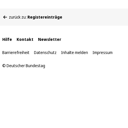
Sie
zurück zu:
Registereinträge
befinden
sich
hier:
Interne
Hilfe
Kontakt
Newsletter
Links
Barrierefreiheit
Datenschutz
Inhalte melden
Impressum
© Deutscher Bundestag