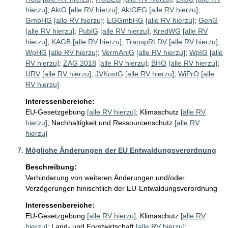
hierzu]
;
AktG
[alle RV hierzu]
;
AktGEG
[alle RV hierzu]
;
GmbHG
[alle RV hierzu]
;
EGGmbHG
[alle RV hierzu]
;
GenG
[alle RV hierzu]
;
PublG
[alle RV hierzu]
;
KredWG
[alle RV
hierzu]
;
KAGB
[alle RV hierzu]
;
TranspRLDV
[alle RV hierzu]
;
WpHG
[alle RV hierzu]
;
VermAnlG
[alle RV hierzu]
;
WpIG
[alle
RV hierzu]
;
ZAG 2018
[alle RV hierzu]
;
BHO
[alle RV hierzu]
;
URV
[alle RV hierzu]
;
JVKostG
[alle RV hierzu]
;
WiPrO
[alle
RV hierzu]
Interessenbereiche:
EU-Gesetzgebung
[alle RV hierzu]
;
Klimaschutz
[alle RV
hierzu]
;
Nachhaltigkeit und Ressourcenschutz
[alle RV
hierzu]
Mögliche Änderungen der EU Entwaldungsverordnung
Beschreibung:
Verhinderung von weiteren Änderungen und/oder 
Verzögerungen hinischtlich der EU-Entwaldungsverordnung 
Interessenbereiche:
EU-Gesetzgebung
[alle RV hierzu]
;
Klimaschutz
[alle RV
hierzu]
;
Land- und Forstwirtschaft
[alle RV hierzu]
;