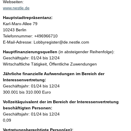
t
Webseiten:
a
www.nestle.de
t
k
Hauptstadtrepräsentanz:
t
A
Karl-Marx-Allee
79
i
d
10243
Berlin
n
r
K
Telefonnummer: +496966710
f
e
o
E-Mail-Adresse: Lobbyregister@de.nestle.com
o
s
n
r
Hauptfinanzierungsquellen
(in absteigender Reihenfolge):
s
t
m
Geschäftsjahr: 01/24 bis 12/24
e
a
a
Wirtschaftliche Tätigkeit, Öffentliche Zuwendungen
k
t
t
Jährliche finanzielle Aufwendungen im Bereich der
i
i
Interessenvertretung:
o
n
Geschäftsjahr: 01/24 bis 12/24
n
f
300.001 bis 310.000 Euro
e
o
n
Vollzeitäquivalent der im Bereich der Interessenvertretung
r
:
beschäftigten Personen:
m
Geschäftsjahr: 01/24 bis 12/24
a
0,09
t
i
Vertretungsberechtigte Person(en):