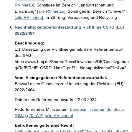
RV hierzu]
;
Sonstiges im Bereich "Landwirtschaft und
Ernährung"
[alle RV hierzu]
;
Sonstiges im Bereich "Umwelt"
[alle RV hierzu]
;
Ernährung, Verpackung und Recycling
Nachhaltigkeitsberichterstattung Richtlinie CSRD (EU)
2022/2464
Beschreibung:
1:1 Umsetzung der Richtlinie gemäß dem Referententwurf 
des BMJ 
https://www.bmj.de/SharedDocs/Downloads/DE/Gesetzgebun
g/RefE/RefE_CSRD_UmsG.pdf?__blob=publicationFile&v=2
Vom IV eingegebener Referentenentwurfstitel:
Entwurf eines Gesetzes zur Umsetzung der Richtlinie (EU)
2022/2464
Datum des Referentenentwurfs: 22.03.2024
Federführendes Ministerium:
Bundesministerium der Justiz
(BMJ) (20. WP)
[alle RV hierzu]
Betroffenes geltendes Recht:
HGB
[alle RV hierzu]
;
HGBEG
[alle RV hierzu]
;
LkSG
[alle RV