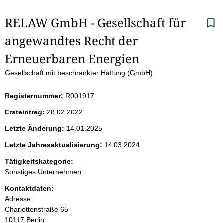
S
RELAW GmbH - Gesellschaft für 
angewandtes Recht der 
e
Erneuerbaren Energien
i
Gesellschaft mit beschränkter Haftung (GmbH)
t
Registernummer:
R001917
e
Ersteintrag:
28.02.2022
n
Letzte Änderung:
14.01.2025
i
Letzte Jahresaktualisierung:
14.03.2024
Tätigkeitskategorie:
n
Sonstiges Unternehmen
h
Kontaktdaten:
Adresse:
a
Charlottenstraße
65
10117
Berlin