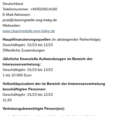
l
Deutschland
K
Telefonnummer: +493020614160
t
o
E-Mail-Adressen:
n
post@clearingstelle-eeg-kwkg.de
t
Webseiten:
a
www.clearingstelle-eeg-kwkg.de
k
Hauptfinanzierungsquellen
(in absteigender Reihenfolge):
t
Geschäftsjahr: 01/23 bis 12/23
i
Öffentliche Zuwendungen
n
f
Jährliche finanzielle Aufwendungen im Bereich der
o
Interessenvertretung:
r
Geschäftsjahr: 01/23 bis 12/23
m
1 bis 10.000 Euro
a
Vollzeitäquivalent der im Bereich der Interessenvertretung
t
beschäftigten Personen:
i
Geschäftsjahr: 01/23 bis 12/23
o
11,83
n
e
Vertretungsberechtigte Person(en):
n