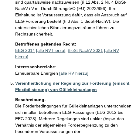
sind quartalsweise nachzuweisen (§ 12 Abs. 2 Nr. 4 BioSt-
NachV i.V.m. DurchführungsVO (EU) 2022/996). Ihre 
Einhaltung ist Voraussetzung dafür, dass ein Anspruch auf 
EEG-Förderung besteht (§ 3 Abs. 1 BioSt-NachV). Die 
unterschiedlichen Bilanzierungszeiträume führen zu 
Rechtsunsicherheit.
Betroffenes geltendes Recht:
EEG 2014
[alle RV hierzu]
;
BioSt-NachV 2021
[alle RV
hierzu]
Interessenbereiche:
Erneuerbare Energien
[alle RV hierzu]
Vereinheitlichung der Regelung zur Förderung (einschl.
Flexibilisierung) von Güllekleinanlagen
Beschreibung:
Die Förderbedingungen für Güllekleinanlagen unterscheiden 
sich in allen betroffenen EEG-Fassungen (EEG 2012 bis 
EEG 2023). Mehrere Regelungen sind unklar (bspw. das 
Verhältnis der allgemeinen Förderbegrenzung zu den 
besonderen Voraussetzungen der 