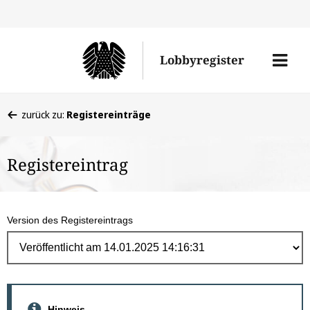
Direk
zum
Men
Lobbyregister
Inhal
öffne
Sie
zurück zu:
Registereinträge
befinden
sich
Registereintrag
hier:
Version des Registereintrags
Hinweis