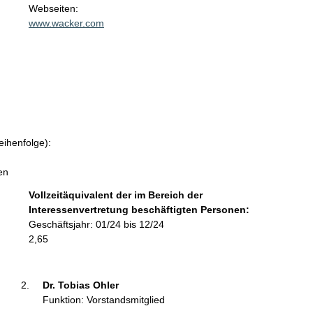
t
Webseiten:
a
www.wacker.com
k
t
i
n
f
o
r
m
eihenfolge):
a
t
en
i
Vollzeitäquivalent der im Bereich der
o
Interessenvertretung beschäftigten Personen:
n
Geschäftsjahr: 01/24 bis 12/24
e
2,65
n
:
Dr. Tobias Ohler 
Funktion: Vorstandsmitglied