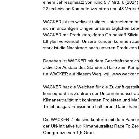
einem Jahresumsatz von rund 5,7 Mrd. € (2024).
22 technische Kompetenzzentren und 48 Vertrieb
WACKER ist ein weltweit tätiges Unternehmen mi
sich in unzähligen Dingen unseres täglichen Leb
WACKER mit Produkten, deren Grundstoff Silizium
Ethylen verwendet. Unsere Kunden kommen aus 
stark ist die Nachfrage nach unseren Produkten in
Daneben ist WACKER mit dem Geschäftsbereic
aktiv. Der Ausbau des Standorts Halle zum Komp
für WACKER auf diesem Weg, vgl. www.wacker.
WACKER hat die Weichen für die Zukunft gestell
konsequent ins Zentrum der Unternehmensstrate
Klimaneutralität mit konkreten Projekten und M
Treibhausgas-Emissionen halbieren. Dabei handel
Die WACKER-Ziele sind konform mit dem Parise
der UN-Initiative für Klimaneutralität Race To Zer
Obergrenze von 1,5 Grad.
