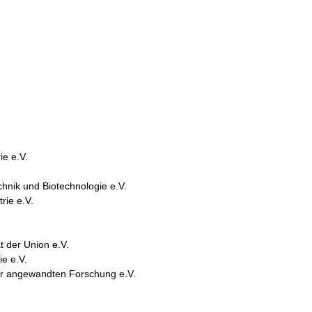
ie e.V.
nik und Biotechnologie e.V.
rie e.V.
t der Union e.V.
e e.V.
er angewandten Forschung e.V.