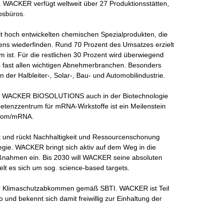
 WACKER verfügt weltweit über 27 Produktionsstätten, 
sbüros.

t hoch entwickelten chemischen Spezialprodukten, die 
ens wiederfinden. Rund 70 Prozent des Umsatzes erzielt 
 ist. Für die restlichen 30 Prozent wird überwiegend 
fast allen wichtigen Abnehmerbranchen. Besonders 
 der Halbleiter-, Solar-, Bau- und Automobilindustrie.

h WACKER BIOSOLUTIONS auch in der Biotechnologie 
etenzzentrum für mRNA-Wirkstoffe ist ein Meilenstein 
com/mRNA.

t und rückt Nachhaltigkeit und Ressourcenschonung 
gie. WACKER bringt sich aktiv auf dem Weg in die 
aßnahmen ein. Bis 2030 will WACKER seine absoluten 
t es sich um sog. science-based targets.

r Klimaschutzabkommen gemäß SBTI. WACKER ist Teil 
o und bekennt sich damit freiwillig zur Einhaltung der 