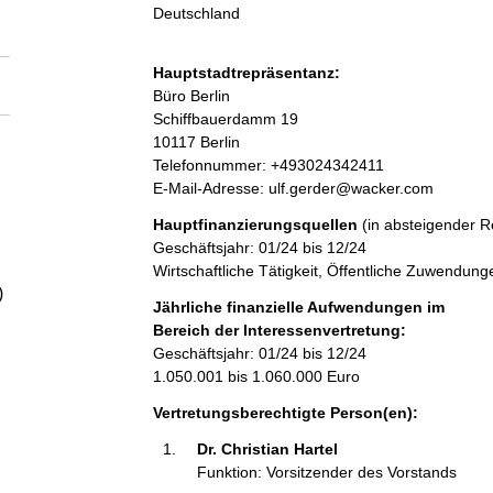
a
Deutschland
l
Hauptstadtrepräsentanz:
A
Büro Berlin
t
d
Schiffbauerdamm
19
r
10117
Berlin
e
K
Telefonnummer: +493024342411
s
o
E-Mail-Adresse: ulf.gerder@wacker.com
s
n
Hauptfinanzierungsquellen
(in absteigender R
e
t
Geschäftsjahr: 01/24 bis 12/24
a
Wirtschaftliche Tätigkeit, Öffentliche Zuwendung
k
)
t
Jährliche finanzielle Aufwendungen im
i
Bereich der Interessenvertretung:
n
Geschäftsjahr: 01/24 bis 12/24
f
1.050.001 bis 1.060.000 Euro
o
Vertretungsberechtigte Person(en):
r
m
Dr. Christian Hartel 
a
Funktion: Vorsitzender des Vorstands
t