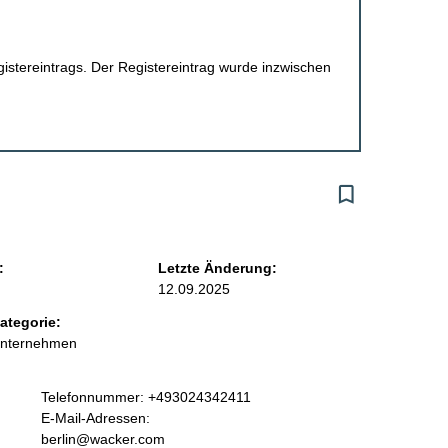
egistereintrags. Der Registereintrag wurde inzwischen
:
Letzte Änderung:
12.09.2025
ategorie:
Unternehmen
K
Telefonnummer: +493024342411
o
E-Mail-Adressen:
n
berlin@wacker.com