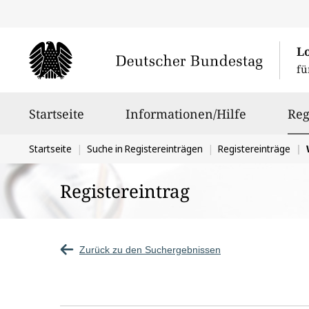
L
fü
Hauptnavigation
Startseite
Informationen/Hilfe
Reg
Sie
Startseite
Suche in Registereinträgen
Registereinträge
befinden
Registereintrag
sich
hier:
Zurück zu den Suchergebnissen