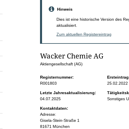
S
Hinweis
e
Dies ist eine historische Version des R
aktualisiert.
i
Zum aktuellen Registereintrag
t
Wacker Chemie AG
e
Aktiengesellschaft (AG)
n
Registernummer:
Ersteintrag
R001803
25.02.2022
i
Letzte Jahresaktualisierung:
Tätigkeitsk
04.07.2025
Sonstiges 
n
Kontaktdaten:
Adresse:
h
Gisela-Stein-Straße
1
81671
München