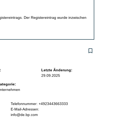
egistereintrags. Der Registereintrag wurde inzwischen
:
Letzte Änderung:
29.09.2025
ategorie:
Unternehmen
K
Telefonnummer: +4923443663333
o
E-Mail-Adressen:
n
info@de.bp.com