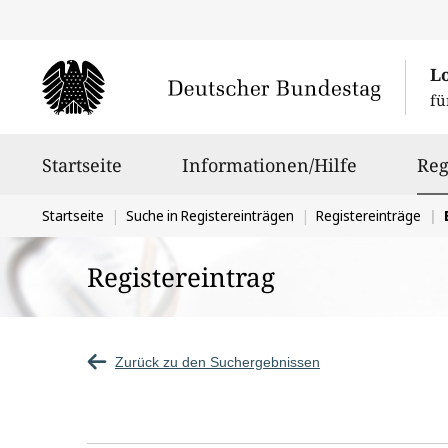
L
fü
Hauptnavigation
Startseite
Informationen/Hilfe
Reg
Sie
Startseite
Suche in Registereinträgen
Registereinträge
befinden
Registereintrag
sich
hier:
Zurück zu den Suchergebnissen