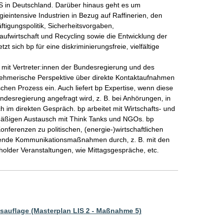
 in Deutschland. Darüber hinaus geht es um 
intensive Industrien in Bezug auf Raffinerien, den 
gungspolitik, Sicherheitsvorgaben, 
ufwirtschaft und Recycling sowie die Entwicklung der 
sich bp für eine diskriminierungsfreie, vielfältige 
 mit Vertreter:innen der Bundesregierung und des 
nehmerische Perspektive über direkte Kontaktaufnahmen 
schen Prozess ein. Auch liefert bp Expertise, wenn diese 
desregierung angefragt wird, z. B. bei Anhörungen, in 
 im direkten Gespräch. bp arbeitet mit Wirtschafts- und 
mäßigen Austausch mit Think Tanks und NGOs. bp 
Konferenzen zu politischen, (energie-)wirtschaftlichen 
itende Kommunikationsmaßnahmen durch, z. B. mit den 
auflage (Masterplan LIS 2 - Maßnahme 5)