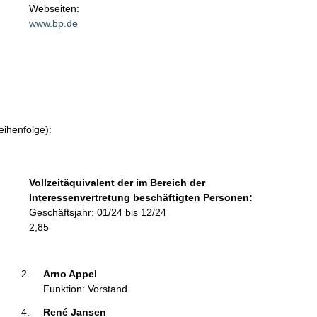
t
Webseiten:
a
www.bp.de
k
t
i
n
f
o
r
eihenfolge):
m
a
t
Vollzeitäquivalent der im Bereich der
i
Interessenvertretung beschäftigten Personen:
o
Geschäftsjahr: 01/24 bis 12/24
n
2,85
e
n
:
Arno Appel 
Funktion: Vorstand
René Jansen 