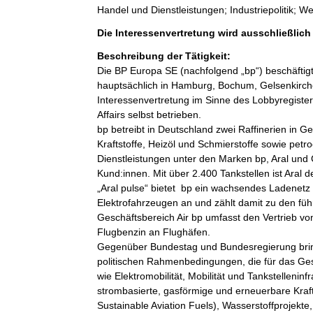
Handel und Dienstleistungen; Industriepolitik; W
Die Interessenvertretung wird ausschließlic
Beschreibung der Tätigkeit:
Die BP Europa SE (nachfolgend „bp“) beschäftigt
hauptsächlich in Hamburg, Bochum, Gelsenkirc
Interessenvertretung im Sinne des Lobbyregister
Affairs selbst betrieben.

bp betreibt in Deutschland zwei Raffinerien in G
Kraftstoffe, Heizöl und Schmierstoffe sowie pet
Dienstleistungen unter den Marken bp, Aral und Ca
Kund:innen. Mit über 2.400 Tankstellen ist Aral 
„Aral pulse“ bietet  bp ein wachsendes Ladenetz 
Elektrofahrzeugen an und zählt damit zu den fü
Geschäftsbereich Air bp umfasst den Vertrieb vo
Flugbenzin an Flughäfen. 

Gegenüber Bundestag und Bundesregierung bringt
politischen Rahmenbedingungen, die für das Ges
wie Elektromobilität, Mobilität und Tankstellenin
strombasierte, gasförmige und erneuerbare Kraft
Sustainable Aviation Fuels), Wasserstoffprojekt