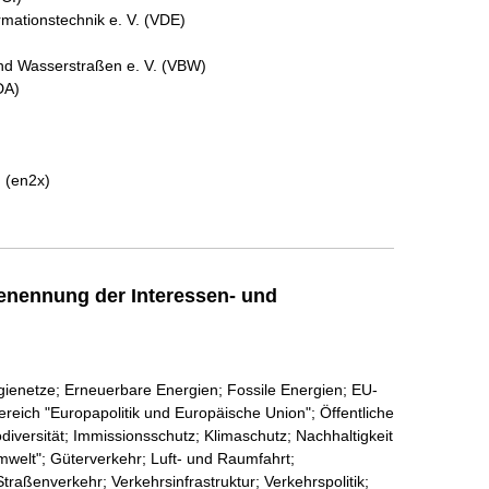
rmationstechnik e. V. (VDE)
und Wasserstraßen e. V. (VBW)
DA)
. (en2x)
enennung der Interessen- und
rgienetze; Erneuerbare Energien; Fossile Energien; EU-
eich "Europapolitik und Europäische Union"; Öffentliche
iversität; Immissionsschutz; Klimaschutz; Nachhaltigkeit
welt"; Güterverkehr; Luft- und Raumfahrt;
traßenverkehr; Verkehrsinfrastruktur; Verkehrspolitik;