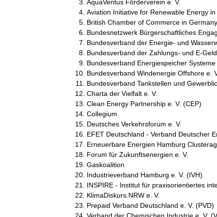
AquaVentus Förderverein e. V.
Aviation Initiative for Renewable Energy i
British Chamber of Commerce in Germany
Bundesnetzwerk Bürgerschaftliches Enga
Bundesverband der Energie- und Wasserwi
Bundesverband der Zahlungs- und E-Geld-I
Bundesverband Energiespeicher Systeme 
Bundesverband Windenergie Offshore e. 
Bundesverband Tankstellen und Gewerblic
Charta der Vielfalt e. V.
Clean Energy Partnership e. V. (CEP)
Collegium
Deutsches Verkehrsforum e. V.
EFET Deutschland - Verband Deutscher En
Erneuerbare Energien Hamburg Clustera
Forum für Zukunftsenergien e. V.
Gaskoalition
Industrieverband Hamburg e. V. (IVH)
INSPIRE - Institut für praxisorientiertes int
KlimaDiskurs.NRW e. V.
Prepaid Verband Deutschland e. V. (PVD)
Verband der Chemischen Industrie e. V. (