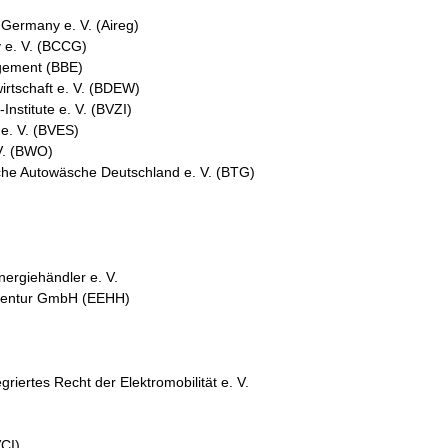
n Germany e. V. (Aireg)
 e. V. (BCCG)
gement (BBE)
rtschaft e. V. (BDEW)
nstitute e. V. (BVZI)
e. V. (BVES)
V. (BWO)
he Autowäsche Deutschland e. V. (BTG)
ergiehändler e. V.
gentur GmbH (EEHH)
egriertes Recht der Elektromobilität e. V.
VCI)