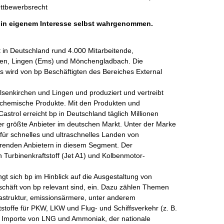
ettbewerbsrecht
h in eigenem Interesse selbst wahrgenommen.
 in Deutschland rund 4.000 Mitarbeitende, 
hen, Lingen (Ems) und Mönchengladbach. Die 
s wird von bp Beschäftigten des Bereiches External 
elsenkirchen und Lingen und produziert und vertreibt  
rochemische Produkte. Mit den Produkten und 
strol erreicht bp in Deutschland täglich Millionen 
der größte Anbieter im deutschen Markt. Unter der Marke 
für schnelles und ultraschnelles Landen von 
hrenden Anbietern in diesem Segment. Der 
n Turbinenkraftstoff (Jet A1) und Kolbenmotor-
 sich bp im Hinblick auf die Ausgestaltung von 
chäft von bp relevant sind, ein. Dazu zählen Themen 
frastruktur, emissionsärmere, unter anderem 
stoffe für PKW, LKW und Flug- und Schiffsverkehr (z. B. 
e, Importe von LNG und Ammoniak, der nationale 