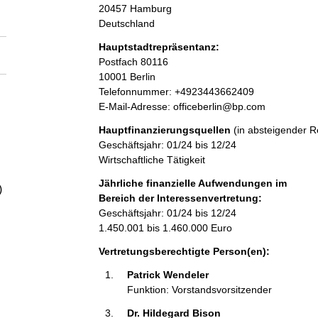
a
20457
Hamburg
Deutschland
l
Hauptstadtrepräsentanz:
A
Postfach
80116
t
d
10001
Berlin
r
K
Telefonnummer: +4923443662409
e
o
E-Mail-Adresse: officeberlin@bp.com
s
n
Hauptfinanzierungsquellen
(in absteigender R
s
t
Geschäftsjahr: 01/24 bis 12/24
e
a
Wirtschaftliche Tätigkeit
k
t
Jährliche finanzielle Aufwendungen im
)
i
Bereich der Interessenvertretung:
n
Geschäftsjahr: 01/24 bis 12/24
f
1.450.001 bis 1.460.000 Euro
o
Vertretungsberechtigte Person(en):
r
m
Patrick Wendeler 
a
Funktion: Vorstandsvorsitzender
t
Dr. Hildegard Bison 
i