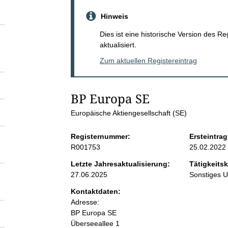
S
Hinweis
e
Dies ist eine historische Version des R
aktualisiert.
i
Zum aktuellen Registereintrag
t
BP Europa SE
e
Europäische Aktiengesellschaft (SE)
n
Registernummer:
Ersteintrag
R001753
25.02.2022
i
Letzte Jahresaktualisierung:
Tätigkeitsk
27.06.2025
Sonstiges 
n
Kontaktdaten:
Adresse:
h
BP Europa SE
Überseeallee
1