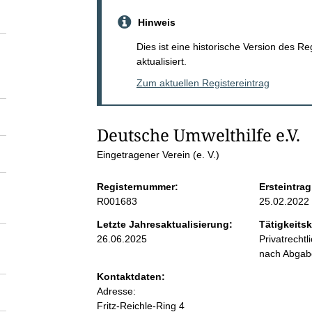
S
Hinweis
e
Dies ist eine historische Version des R
aktualisiert.
i
Zum aktuellen Registereintrag
t
Deutsche Umwelthilfe e.V.
e
Eingetragener Verein (e. V.)
n
Registernummer:
Ersteintrag
R001683
25.02.2022
i
Letzte Jahresaktualisierung:
Tätigkeitsk
26.06.2025
Privatrecht
n
nach Abga
Kontaktdaten:
h
Adresse:
Fritz-Reichle-Ring
4