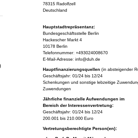
a
78315
Radolfzell
Deutschland
l
Hauptstadtrepräsentanz:
t
A
Bundesgeschäftsstelle Berlin
d
Hackescher Markt
4
r
10178
Berlin
e
K
Telefonnummer: +493024008670
s
o
E-Mail-Adresse: info@duh.de
s
n
)
Hauptfinanzierungsquellen
(in absteigender R
e
t
Geschäftsjahr: 01/24 bis 12/24
a
Schenkungen und sonstige lebzeitige Zuwendunge
k
Zuwendungen
t
i
Jährliche finanzielle Aufwendungen im
n
Bereich der Interessenvertretung:
f
Geschäftsjahr: 01/24 bis 12/24
o
200.001 bis 210.000 Euro
r
Vertretungsberechtigte Person(en):
m
a