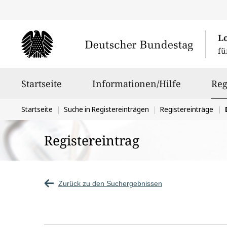
L
fü
Hauptnavigation
Startseite
Informationen/Hilfe
Reg
Sie
Startseite
Suche in Registereinträgen
Registereinträge
befinden
Registereintrag
sich
hier:
Zurück zu den Suchergebnissen