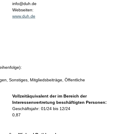
n
info@duh.de
t
Webseiten:
a
www.duh.de
k
t
i
n
f
o
r
m
eihenfolge):
a
t
n, Sonstiges, Mitgliedsbeiträge, Öffentliche
i
o
Vollzeitäquivalent der im Bereich der
n
Interessenvertretung beschäftigten Personen:
e
Geschäftsjahr: 01/24 bis 12/24
n
0,87
: