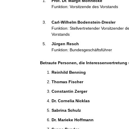
Prof. Dr. Margit Mönnecke 
t
Funktion: Vorsitzende des Vorstands
i
o
Carl-Wilhelm Bodenstein-Dresler 
n
Funktion: Stellvertretender Vorsitzender d
e
Vorstands
n
:
Jürgen Resch 
Funktion: Bundesgeschäftsführer
Betraute Personen, die Interessenvertretung 
Reinhild Benning 
Thomas Fischer 
Constantin Zerger 
Dr. Cornelia Nicklas 
Sabrina Schulz 
Dr. Marieke Hoffmann 