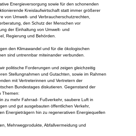
nerative Energieversorgung sowie für den schonenden 
ionierende Kreislaufwirtschaft statt immer größerer 
re von Umwelt- und Verbraucherschutzrechten, 
rberatung, den Schutz der Menschen vor 
ung der Einhaltung von Umwelt- und 
l, Regierung und Behörden.  

gen den Klimawandel und für die ökologischen 
en sind untrennbar miteinander verbunden. 

ir politische Forderungen und zeigen gleichzeitig 
pieren Stellungnahmen und Gutachten, sowie im Rahmen 
den mit Vertreterinnen und Vertretern der 
utschen Bundestages diskutieren. Gegenstand der 
n Themen: 

in zu mehr Fahrrad- Fußverkehr, saubere Luft in 
gen und gut ausgebauten öffentlichen Verkehr, 

n Energieträgern hin zu regenerativen Energiequellen 
en, Mehrwegprodukte, Abfallvermeidung und 