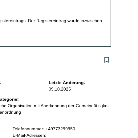
egistereintrags. Der Registereintrag wurde inzwischen
:
Letzte Änderung:
09.10.2025
ategorie:
liche Organisation mit Anerkennung der Gemeinnützigkeit
benordnung
K
Telefonnummer: +49773299950
o
E-Mail-Adressen: