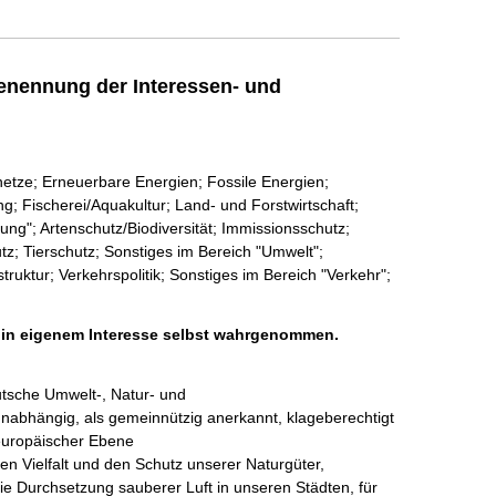
enennung der Interessen- und
netze; Erneuerbare Energien; Fossile Energien;
; Fischerei/Aquakultur; Land- und Forstwirtschaft;
ung"; Artenschutz/Biodiversität; Immissionsschutz;
z; Tierschutz; Sonstiges im Bereich "Umwelt";
ruktur; Verkehrspolitik; Sonstiges im Bereich "Verkehr";
h in eigenem Interesse selbst wahrgenommen.
utsche Umwelt-, Natur- und 
 unabhängig, als gemeinnützig anerkannt, klageberechtigt 
europäischer Ebene 

en Vielfalt und den Schutz unserer Naturgüter, 

ie Durchsetzung sauberer Luft in unseren Städten, für 