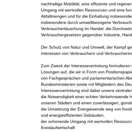
nachhaltige Mobilität, eine effiziente und rege
Umgang mit wertvollen Ressourcen und eine funkt
Abfallmengen und für die Einhaltung insbesonde
insbesondere durch umweltbezogene Verbrauche
Verbrauchertäuschung im Handel, die Durchsetz
Verbrauchergesetzen gegenüber Industrie, Hande
Der Schutz von Natur und Umwelt, der Kampf ge
Interessen von Verbrauchern und Verbraucherinn
Zum Zweck der Interessevertretung formulieren w
Lösungen auf, die wir in Form von Positionspa
von Fachgesprächen und parlamentarischen Aben
Bundesministerien sowie mit Mitgliedern des De
Interessenvertretung sind dabei unsere zentrale
die Notwendigkeit einer echten Verkehrswende h
unseren Städten und einen zuverlässigen, günsti
die Umsetzung der Energiewende weg von fossile
und energieeffizienten Gebäuden, 

der schonende Umgang mit wertvollen Ressourc
Kreislaufwirtschaft
