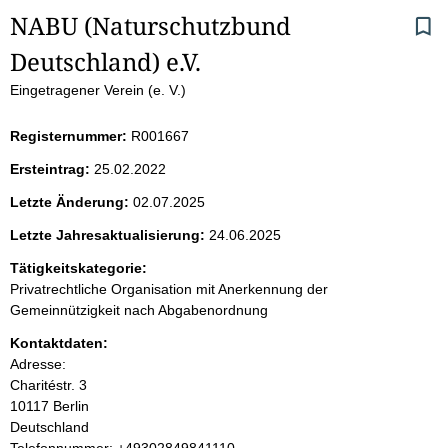
S
NABU (Naturschutzbund 
Deutschland) e.V.
e
Eingetragener Verein (e. V.)
i
Registernummer:
R001667
t
Ersteintrag:
25.02.2022
e
Letzte Änderung:
02.07.2025
n
Letzte Jahresaktualisierung:
24.06.2025
i
Tätigkeitskategorie:
Privatrechtliche Organisation mit Anerkennung der
n
Gemeinnützigkeit nach Abgabenordnung
Kontaktdaten:
h
Adresse:
Charitéstr.
3
a
10117
Berlin
Deutschland
l
K