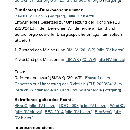
Bereich Windenergie an Land und Solarenergie
(
Vorgang
)
Bundestags-Drucksachennummer:
BT-Drs. 20/12785
(
Vorgang
)
[alle RV hierzu]
Entwurf eines Gesetzes zur Umsetzung der Richtlinie (EU)
2023/2413 in den Bereichen Windenergie an Land und
Solarenergie sowie für Energiespeicheranlagen am selben
Standort
1. Zuständiges Ministerium:
BMUV (20. WP)
[alle RV hierzu]
2. Zuständiges Ministerium:
BMWK (20. WP)
[alle RV hierzu]
Zuvor:
Referentenentwurf (BMWK) (20. WP):
Entwurf eines
Gesetzes zur Umsetzung der Richtlinie (EU) 2023/2413 im
Bereich Windenergie an Land und Solarenergie
(
Vorgang
)
Betroffenes geltendes Recht:
BBauG
[alle RV hierzu]
;
ROG 2008
[alle RV hierzu]
;
WindBG
[alle RV hierzu]
;
EEG 2014
[alle RV hierzu]
;
BImSchG
[alle
RV hierzu]
Interessenbereiche: