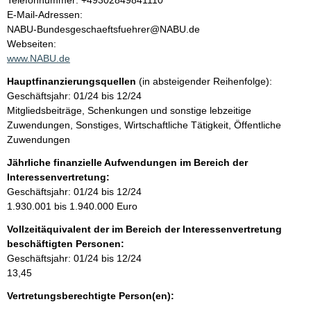
Telefonnummer: +49302849841110
o
E-Mail-Adressen:
t
n
NABU-Bundesgeschaeftsfuehrer@NABU.de
t
Webseiten:
a
www.NABU.de
k
Hauptfinanzierungsquellen
(in absteigender Reihenfolge):
t
Geschäftsjahr: 01/24 bis 12/24
i
Mitgliedsbeiträge, Schenkungen und sonstige lebzeitige
n
Zuwendungen, Sonstiges, Wirtschaftliche Tätigkeit, Öffentliche
f
Zuwendungen
o
r
Jährliche finanzielle Aufwendungen im Bereich der
m
Interessenvertretung:
a
Geschäftsjahr: 01/24 bis 12/24
t
1.930.001 bis 1.940.000 Euro
i
Vollzeitäquivalent der im Bereich der Interessenvertretung
o
beschäftigten Personen:
n
Geschäftsjahr: 01/24 bis 12/24
e
13,45
n
:
Vertretungsberechtigte Person(en):