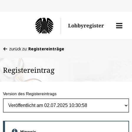
Direk
zum
Men
Lobbyregister
Inhal
öffne
Sie
zurück zu:
Registereinträge
befinden
sich
Registereintrag
hier:
Version des Registereintrags
Hinweis