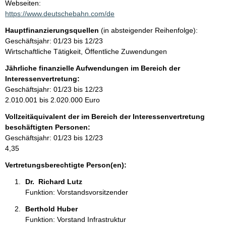
t
Webseiten:
a
https://www.deutschebahn.com/de
t
k
Hauptfinanzierungsquellen
(in absteigender Reihenfolge):
t
Geschäftsjahr: 01/23 bis 12/23
i
Wirtschaftliche Tätigkeit, Öffentliche Zuwendungen
n
f
Jährliche finanzielle Aufwendungen im Bereich der
o
Interessenvertretung:
r
Geschäftsjahr: 01/23 bis 12/23
m
2.010.001 bis 2.020.000 Euro
a
Vollzeitäquivalent der im Bereich der Interessenvertretung
t
beschäftigten Personen:
i
Geschäftsjahr: 01/23 bis 12/23
o
4,35
n
e
Vertretungsberechtigte Person(en):
n
Dr.  Richard Lutz 
:
Funktion: Vorstandsvorsitzender
Berthold Huber 
Funktion: Vorstand Infrastruktur