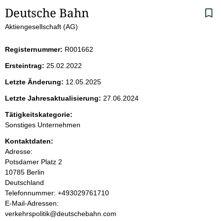
S
Deutsche Bahn
Aktiengesellschaft (AG)
e
i
Registernummer:
R001662
Ersteintrag:
25.02.2022
t
Letzte Änderung:
12.05.2025
e
Letzte Jahresaktualisierung:
27.06.2024
n
Tätigkeitskategorie:
Sonstiges Unternehmen
i
Kontaktdaten:
Adresse:
n
Potsdamer Platz
2
10785
Berlin
h
Deutschland
K
Telefonnummer: +493029761710
a
o
E-Mail-Adressen:
n
verkehrspolitik@deutschebahn.com
l