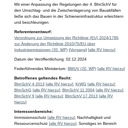
Mit einer Anpassung der Regelungen der 4. BImSchV für 
den Umschlag- und die Zwischenlagerung von Bauabfällen 
ließe sich das Bauen in der Schieneninfrastruktur erleichtern 
und beschleunigen. 
Referentenentwurf:
Verordnung zur Umsetzung der Richtlinie (EU) 2024/1785
zur Änderung der Richtlinie 2010/75/EU über
Industrieemissionen (20. WP)
(
Vorgang
)
[alle RV hierzu]
Datum der Veröffentlichung: 02.12.2024
Federführendes Ministerium:
BMUV (20. WP)
[alle RV hierzu]
Betroffenes geltendes Recht:
BImSchV 4 2013
[alle RV hierzu]
;
KrWG
[alle RV hierzu]
;
BImSchG
[alle RV hierzu]
;
BImSchV 11 2004
[alle RV hierzu]
;
BImSchV 9
[alle RV hierzu]
;
BImSchV 17 2013
[alle RV
hierzu]
Interessenbereiche:
Immissionsschutz
[alle RV hierzu]
;
Nachhaltigkeit und
Ressourcenschutz
[alle RV hierzu]
;
Sonstiges im Bereich