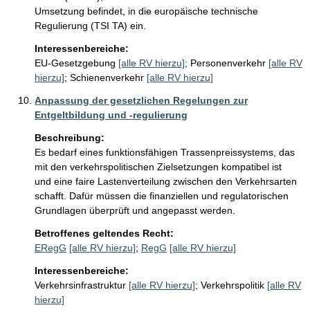
Umsetzung befindet, in die europäische technische 
Regulierung (TSI TA) ein. 
Interessenbereiche:
EU-Gesetzgebung
[alle RV hierzu]
;
Personenverkehr
[alle RV
hierzu]
;
Schienenverkehr
[alle RV hierzu]
Anpassung der gesetzlichen Regelungen zur
Entgeltbildung und -regulierung
Beschreibung:
Es bedarf eines funktionsfähigen Trassenpreissystems, das 
mit den verkehrspolitischen Zielsetzungen kompatibel ist 
und eine faire Lastenverteilung zwischen den Verkehrsarten 
schafft. Dafür müssen die finanziellen und regulatorischen 
Grundlagen überprüft und angepasst werden.
Betroffenes geltendes Recht:
ERegG
[alle RV hierzu]
;
RegG
[alle RV hierzu]
Interessenbereiche:
Verkehrsinfrastruktur
[alle RV hierzu]
;
Verkehrspolitik
[alle RV
hierzu]