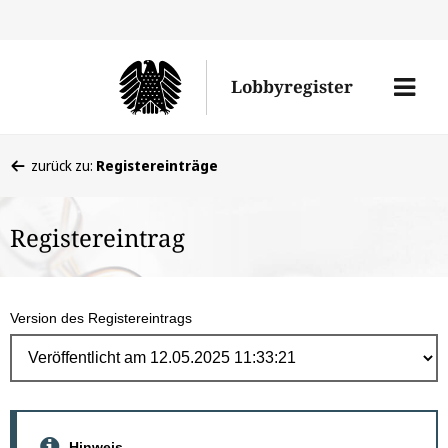
Direk
zum
Men
Lobbyregister
Inhal
öffne
Sie
zurück zu:
Registereinträge
befinden
sich
Registereintrag
hier:
Version des Registereintrags
Hinweis