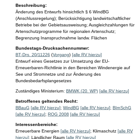
Beschreibung:
Änderung des Entwurfs hinsichtlich § 6 WindBG 
(Anschlussregelung); Berücksichtigung landwirtschaftlicher 
Betriebe bei der Gebietsausweisung; Ausgleichzahlungen für 
Artenschutzprogramme für regionalen Artenschutz; 
Begrenzung Inanspruchnahme landw. Flächen
Bundestags-Drucksachennummer:
BT-Drs. 20/11226
(
Vorgang
)
[alle RV hierzu]
Entwurf eines Gesetzes zur Umsetzung der EU-
Erneuerbaren-Richtlinie in den Bereichen Windenergie auf
See und Stromnetze und zur Änderung des
Bundesbedarfsplangesetzes
Zuständiges Ministerium:
BMWK (20. WP)
[alle RV hierzu]
Betroffenes geltendes Recht:
BBauG
[alle RV hierzu]
;
WindBG
[alle RV hierzu]
;
BImSchG
[alle RV hierzu]
;
ROG 2008
[alle RV hierzu]
Interessenbereiche:
Erneuerbare Energien
[alle RV hierzu]
;
Klimaschutz
[alle RV
hierzu]
;
Ländlicher Raum
[alle RV hierzu]