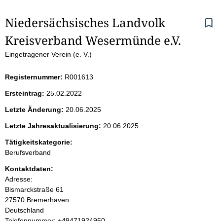
S
Niedersächsisches Landvolk 
Kreisverband Wesermünde e.V.
e
Eingetragener Verein (e. V.)
i
Registernummer:
R001613
t
Ersteintrag:
25.02.2022
e
Letzte Änderung:
20.06.2025
n
Letzte Jahresaktualisierung:
20.06.2025
i
Tätigkeitskategorie:
Berufsverband
n
Kontaktdaten:
Adresse:
h
Bismarckstraße
61
27570
Bremerhaven
a
Deutschland
K
Telefonnummer: +49471924950