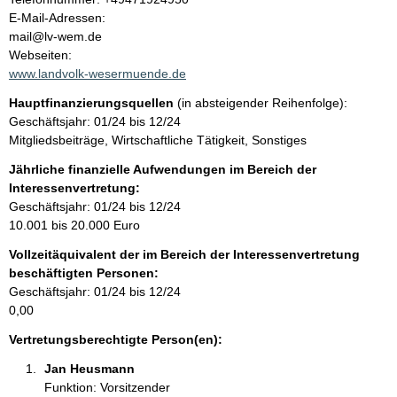
l
o
E-Mail-Adressen:
n
mail@lv-wem.de
t
t
Webseiten:
a
www.landvolk-wesermuende.de
k
Hauptfinanzierungsquellen
(in absteigender Reihenfolge):
t
Geschäftsjahr: 01/24 bis 12/24
i
Mitgliedsbeiträge, Wirtschaftliche Tätigkeit, Sonstiges
n
f
Jährliche finanzielle Aufwendungen im Bereich der
o
Interessenvertretung:
r
Geschäftsjahr: 01/24 bis 12/24
m
10.001 bis 20.000 Euro
a
Vollzeitäquivalent der im Bereich der Interessenvertretung
t
beschäftigten Personen:
i
Geschäftsjahr: 01/24 bis 12/24
o
0,00
n
e
Vertretungsberechtigte Person(en):
n
Jan Heusmann 
:
Funktion: Vorsitzender