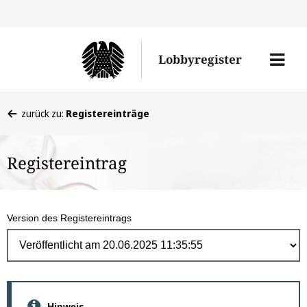
Direk
zum
Men
Lobbyregister
Inhal
öffne
Sie
zurück zu:
Registereinträge
befinden
sich
Registereintrag
hier:
Version des Registereintrags
Hinweis