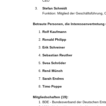
CEO
i
Stefan Schmidt 
o
Funktion: Mitglied der Geschäftsführung,
n
e
n
Betraute Personen, die Interessenvertretung 
:
Rolf Kaufmann 
Ronald Philipp 
Erik Schreiner 
Sebastian Reuther 
Svea Schröder 
René Münch 
Sarah Endres 
Timo Poppe 
Mitgliedschaften (19):
BDE - Bundesverband der Deutschen Entsor