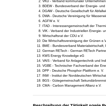
VKU - Verband kommunaler Unternehmen 
BDEW - Bundesverband der Energie- und W
DGAW - Deutsche Gesellschaft für Abfallwir
DWA - Deutsche Vereinigung für Wasserwirt
AGFW e. V.
ITAD - Interessengemeinschaft der Thermi
VIK - Verband der Industriellen Energie- un
Wirtschaftsrat der CDU e.V.
Die Wirtschaftsvereinigung der Grünen e.V
BME - Bundesverband Materialwirtschaft, E
German RETech - German RETech Partne
KWS Energy Knowledge eG
VAIS - Verband für Anlagentechnik und Indu
VGBE - Technischer Fachverband der Ene
DPP - Deutsche Phosphor-Plattform e. V.
INW - Institut der Norddeutschen Wirtschaf
BGS - Gütegemeinschaft Sekundärbrennsto
CMA - Carbon Management Allianz e.V.
Beschreibung der Tätigkeit sowie B