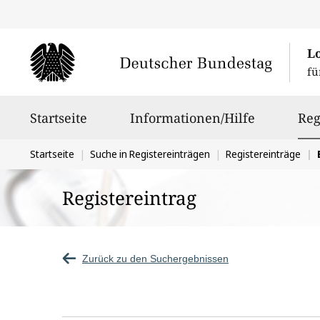
L
fü
Hauptnavigation
Startseite
Informationen/Hilfe
Reg
Sie
Startseite
Suche in Registereinträgen
Registereinträge
befinden
Registereintrag
sich
hier:
Zurück zu den Suchergebnissen