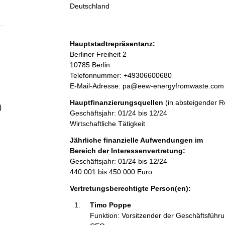
a
Deutschland
l
Hauptstadtrepräsentanz:
t
A
Berliner Freiheit
2
d
10785
Berlin
r
K
Telefonnummer: +49306600680
e
o
E-Mail-Adresse: pa@eew-energyfromwaste.com
s
n
Hauptfinanzierungsquellen
(in absteigender R
s
t
)
Geschäftsjahr: 01/24 bis 12/24
e
a
Wirtschaftliche Tätigkeit
k
t
Jährliche finanzielle Aufwendungen im
i
Bereich der Interessenvertretung:
n
Geschäftsjahr: 01/24 bis 12/24
f
440.001 bis 450.000 Euro
o
Vertretungsberechtigte Person(en):
r
m
Timo Poppe 
a
Funktion: Vorsitzender der Geschäftsführu
t