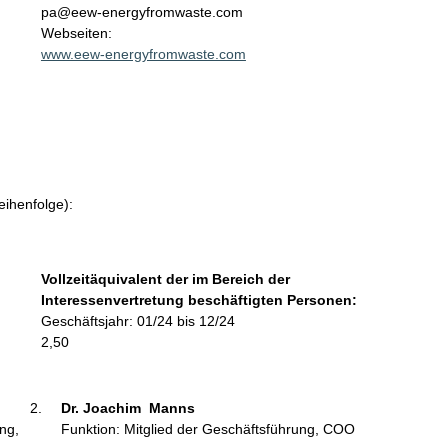
t
pa@eew-energyfromwaste.com
a
Webseiten:
k
www.eew-energyfromwaste.com
t
i
n
f
o
r
m
eihenfolge):
a
t
i
Vollzeitäquivalent der im Bereich der
o
Interessenvertretung beschäftigten Personen:
n
Geschäftsjahr: 01/24 bis 12/24
e
2,50
n
:
Dr. Joachim  Manns 
ng,
Funktion: Mitglied der Geschäftsführung, COO