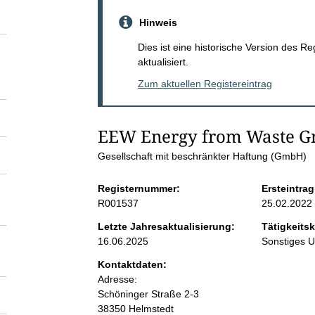
S
Hinweis
e
Dies ist eine historische Version des R
aktualisiert.
i
Zum aktuellen Registereintrag
t
EEW Energy from Waste 
e
Gesellschaft mit beschränkter Haftung (GmbH)
n
Registernummer:
Ersteintrag
R001537
25.02.2022
i
Letzte Jahresaktualisierung:
Tätigkeitsk
16.06.2025
Sonstiges 
n
Kontaktdaten:
Adresse:
h
Schöninger Straße
2-3
38350
Helmstedt