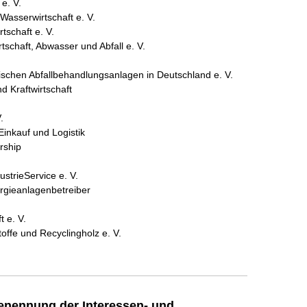
e. V.
asserwirtschaft e. V.
tschaft e. V.
schaft, Abwasser und Abfall e. V.
schen Abfallbehandlungsanlagen in Deutschland e. V.
d Kraftwirtschaft
.
inkauf und Logistik
rship
strieService e. V.
rgieanlagenbetreiber
t e. V.
ffe und Recyclingholz e. V.
enennung der Interessen- und