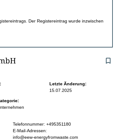
egistereintrags. Der Registereintrag wurde inzwischen
GmbH
:
Letzte Änderung:
15.07.2025
ategorie:
Unternehmen
K
Telefonnummer: +495351180
o
E-Mail-Adressen:
n
info@eew-energyfromwaste.com