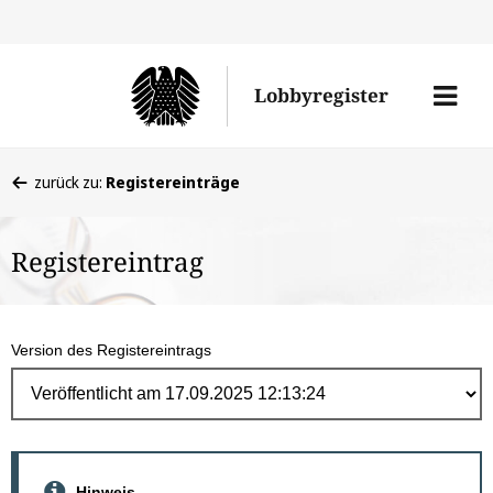
Direk
zum
Men
Lobbyregister
Inhal
öffne
Sie
zurück zu:
Registereinträge
befinden
sich
Registereintrag
hier:
Version des Registereintrags
Hinweis