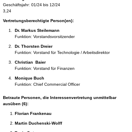
m
Geschäftsjahr: 01/24 bis 12/24
a
3,24
t
i
Vertretungsberechtigte Person(en):
o
Dr. Markus Steilemann 
n
Funktion: Vorstandsvorsitzender
e
n
Dr. Thorsten Dreier 
:
Funktion: Vorstand für Technologie / Arbeitsdirektor
Christian  Baier 
Funktion: Vorstand für Finanzen
Monique Buch 
Funktion: Chief Commercial Officer
Betraute Personen, die Interessenvertretung unmittelbar
ausüben (6):
Florian Frankenau 
Martin Duchenski-Wolff 