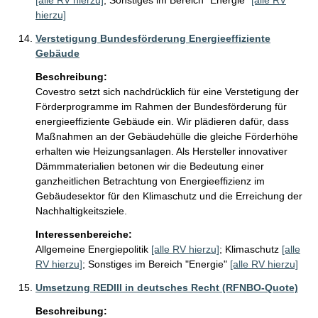
[alle RV hierzu]
;
Sonstiges im Bereich "Energie"
[alle RV
hierzu]
Verstetigung Bundesförderung Energieeffiziente
Gebäude
Beschreibung:
Covestro setzt sich nachdrücklich für eine Verstetigung der 
Förderprogramme im Rahmen der Bundesförderung für 
energieeffiziente Gebäude ein. Wir plädieren dafür, dass 
Maßnahmen an der Gebäudehülle die gleiche Förderhöhe 
erhalten wie Heizungsanlagen. Als Hersteller innovativer 
Dämmmaterialien betonen wir die Bedeutung einer 
ganzheitlichen Betrachtung von Energieeffizienz im 
Gebäudesektor für den Klimaschutz und die Erreichung der 
Nachhaltigkeitsziele.
Interessenbereiche:
Allgemeine Energiepolitik
[alle RV hierzu]
;
Klimaschutz
[alle
RV hierzu]
;
Sonstiges im Bereich "Energie"
[alle RV hierzu]
Umsetzung REDIII in deutsches Recht (RFNBO-Quote)
Beschreibung: