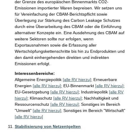
der Grenze des europäischen Binnenmarkts CO2-
Emissionen importierter Waren bepreisen. Wir setzen uns 
für Vereinfachung der CBAM-Berichtspflicht sowie 
Überlegung zur Stärkung des Carbon Leakage Schutzes 
durch eine Überarbeitung des CBAM oder die Einführung 
alternativer Konzepte ein. Eine Ausdehnung des CBAM auf 
weitere Sektoren sollte nur erfolgen, wenn 
Exportausnahmen sowie die Erfassung aller 
Wertschöpfungskettenschritte bis hin zu Endprodukten und 
den damit einhergehenden direkten und indirekten 
Emissionen erfolgt.
Interessenbereiche:
Allgemeine Energiepolitik
[alle RV hierzu]
;
Erneuerbare
Energien
[alle RV hierzu]
;
EU-Binnenmarkt
[alle RV hierzu]
;
EU-Gesetzgebung
[alle RV hierzu]
;
Industriepolitik
[alle RV
hierzu]
;
Klimaschutz
[alle RV hierzu]
;
Nachhaltigkeit und
Ressourcenschutz
[alle RV hierzu]
;
Sonstiges im Bereich
"Umwelt"
[alle RV hierzu]
;
Sonstiges im Bereich "Wirtschaft"
[alle RV hierzu]
Stabilisierung von Netzentgelten