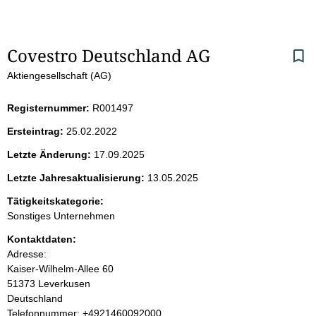
S
Covestro Deutschland AG
Aktiengesellschaft (AG)
e
i
Registernummer:
R001497
Ersteintrag:
25.02.2022
t
Letzte Änderung:
17.09.2025
e
Letzte Jahresaktualisierung:
13.05.2025
n
Tätigkeitskategorie:
Sonstiges Unternehmen
i
Kontaktdaten:
Adresse:
n
Kaiser-Wilhelm-Allee
60
51373
Leverkusen
h
Deutschland
K
Telefonnummer: +4921460092000