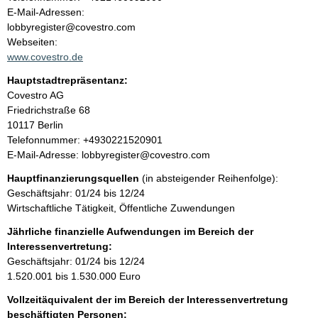
a
o
E-Mail-Adressen:
n
lobbyregister@covestro.com
l
t
Webseiten:
a
www.covestro.de
t
k
Hauptstadtrepräsentanz:
t
A
Covestro AG
i
d
Friedrichstraße
68
n
r
10117
Berlin
f
e
K
Telefonnummer: +4930221520901
o
s
o
E-Mail-Adresse: lobbyregister@covestro.com
r
s
n
m
Hauptfinanzierungsquellen
(in absteigender Reihenfolge):
e
t
a
Geschäftsjahr: 01/24 bis 12/24
a
t
Wirtschaftliche Tätigkeit, Öffentliche Zuwendungen
k
i
t
Jährliche finanzielle Aufwendungen im Bereich der
o
i
Interessenvertretung:
n
n
Geschäftsjahr: 01/24 bis 12/24
e
f
1.520.001 bis 1.530.000 Euro
n
o
:
Vollzeitäquivalent der im Bereich der Interessenvertretung
r
beschäftigten Personen: