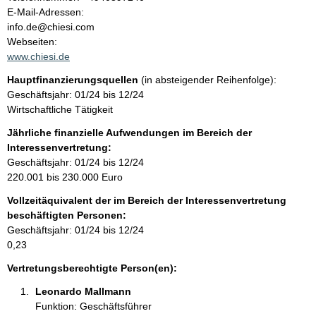
a
o
E-Mail-Adressen:
n
info.de@chiesi.com
l
t
Webseiten:
a
www.chiesi.de
t
k
Hauptfinanzierungsquellen
(in absteigender Reihenfolge):
t
Geschäftsjahr: 01/24 bis 12/24
i
Wirtschaftliche Tätigkeit
n
f
Jährliche finanzielle Aufwendungen im Bereich der
o
Interessenvertretung:
r
Geschäftsjahr: 01/24 bis 12/24
m
220.001 bis 230.000 Euro
a
Vollzeitäquivalent der im Bereich der Interessenvertretung
t
beschäftigten Personen:
i
Geschäftsjahr: 01/24 bis 12/24
o
0,23
n
e
Vertretungsberechtigte Person(en):
n
Leonardo Mallmann 
:
Funktion: Geschäftsführer