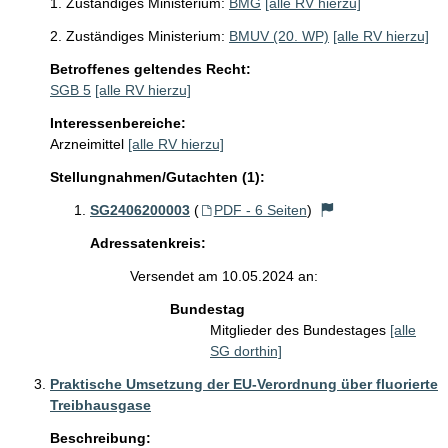
1. Zuständiges Ministerium:
BMG
[alle RV hierzu]
2. Zuständiges Ministerium:
BMUV (20. WP)
[alle RV hierzu]
Betroffenes geltendes Recht:
SGB 5
[alle RV hierzu]
Interessenbereiche:
Arzneimittel
[alle RV hierzu]
Stellungnahmen/Gutachten (1):
SG2406200003
(
PDF - 6 Seiten
)
Adressatenkreis:
Versendet am 10.05.2024 an:
Bundestag
Mitglieder des Bundestages
[alle
SG dorthin]
Praktische Umsetzung der EU-Verordnung über fluorierte
Treibhausgase
Beschreibung: