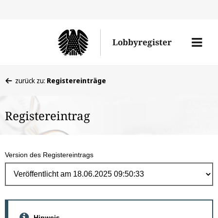
Direk
zum
Men
Lobbyregister
Inhal
öffne
Sie
zurück zu:
Registereinträge
befinden
sich
Registereintrag
hier:
Version des Registereintrags
Hinweis