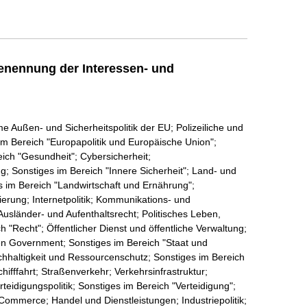
enennung der Interessen- und
ußen- und Sicherheitspolitik der EU; Polizeiliche und
 im Bereich "Europapolitik und Europäische Union";
ich "Gesundheit"; Cybersicherheit;
; Sonstiges im Bereich "Innere Sicherheit"; Land- und
es im Bereich "Landwirtschaft und Ernährung";
sierung; Internetpolitik; Kommunikations- und
 Ausländer- und Aufenthaltsrecht; Politisches Leben,
h "Recht"; Öffentlicher Dienst und öffentliche Verwaltung;
en Government; Sonstiges im Bereich "Staat und
chhaltigkeit und Ressourcenschutz; Sonstiges im Bereich
ifffahrt; Straßenverkehr; Verkehrsinfrastruktur;
eidigungspolitik; Sonstiges im Bereich "Verteidigung";
ommerce; Handel und Dienstleistungen; Industriepolitik;