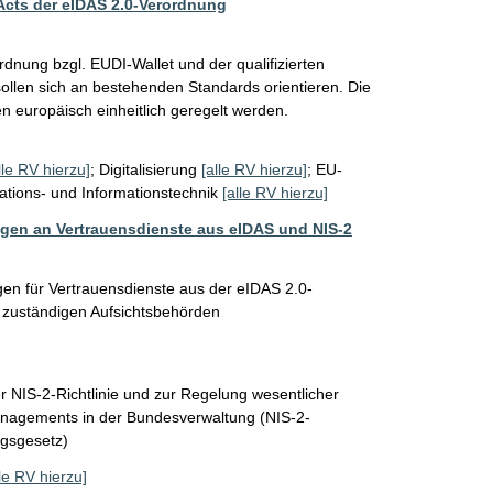
Acts der eIDAS 2.0-Verordnung
dnung bzgl. EUDI-Wallet und der qualifizierten 
sollen sich an bestehenden Standards orientieren. Die 
n europäisch einheitlich geregelt werden. 
lle RV hierzu]
;
Digitalisierung
[alle RV hierzu]
;
EU-
tions- und Informationstechnik
[alle RV hierzu]
ngen an Vertrauensdienste aus eIDAS und NIS-2
en für Vertrauensdienste aus der eIDAS 2.0-
e zuständigen Aufsichtsbehörden
 NIS-2-Richtlinie und zur Regelung wesentlicher
nagements in der Bundesverwaltung (NIS-2-
gsgesetz)
lle RV hierzu]