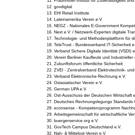
Fraunhofer-Institut für Zuverlässigkeit und
govdigital
EHI Retail Institute
Lateinamerika Verein e.V.
NEGZ - Nationales E-Government Kompet
Next e.V. / Netzwerk-Experten digitale Tr
Technologie- und Methodenplattform für d
TeleTrust - Bundesverband IT-Sicherheit e
Verband Sichere Digitale Identität (VSDI) e
Verein Berliner Kaufleute und Industrieller 
Zukunftsforum öffentliche Sicherheit
ZVEI - Zentralverband Elektrotechnik- und 
Verband Elektronische Rechnung e.V.
Ostasiatischer Verein e.V.
German UPA e.V.
Ost-Ausschuss der Deutschen Wirtschaft e
Deutsches Rechnungslegungs Standards
econsense - Kompetenzprogramm Nachhal
Arbeitsgemeinschaft für wirtschaftliche Ve
buergerservice.org e.V.
GovTech Campus Deutschland e.V.
Nah- & Mittelost-Verein e.V.