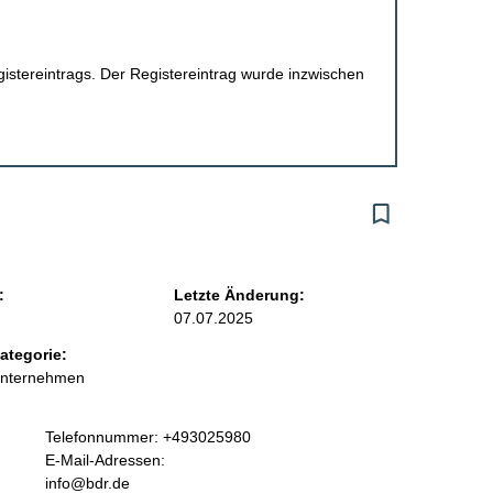
egistereintrags. Der Registereintrag wurde inzwischen
:
Letzte Änderung:
07.07.2025
ategorie:
Unternehmen
K
Telefonnummer: +493025980
o
E-Mail-Adressen:
n
info@bdr.de