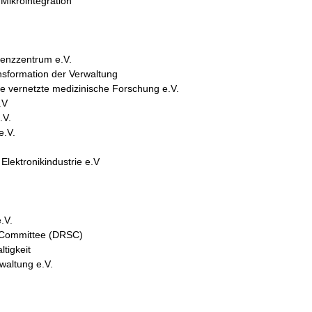
 Mikrointegration
enzzentrum e.V.
ansformation der Verwaltung
ie vernetzte medizinische Forschung e.V.
.V
.V.
e.V.
Elektronikindustrie e.V
.V.
 Committee (DRSC)
tigkeit
rwaltung e.V.