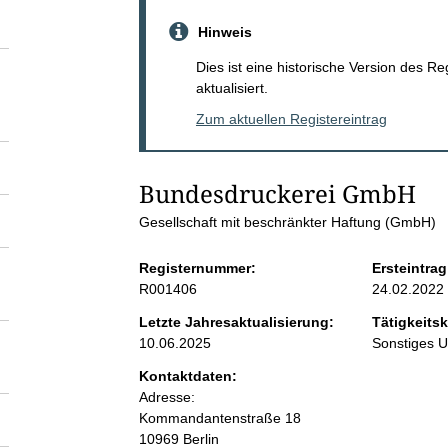
S
Hinweis
e
Dies ist eine historische Version des R
aktualisiert.
i
Zum aktuellen Registereintrag
t
Bundesdruckerei GmbH
e
Gesellschaft mit beschränkter Haftung (GmbH)
n
Registernummer:
Ersteintrag
R001406
24.02.2022
i
Letzte Jahresaktualisierung:
Tätigkeitsk
10.06.2025
Sonstiges 
n
Kontaktdaten:
Adresse:
h
Kommandantenstraße
18
10969
Berlin