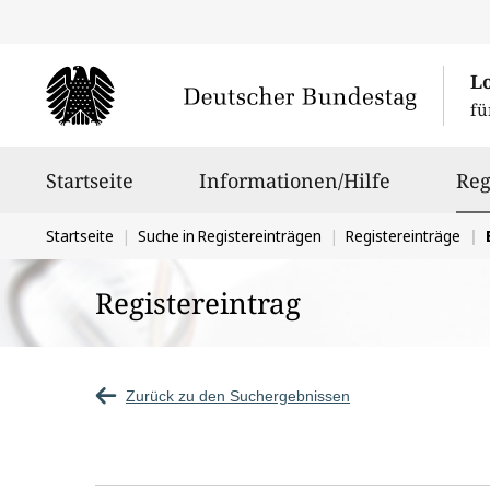
L
fü
Hauptnavigation
Startseite
Informationen/Hilfe
Reg
Sie
Startseite
Suche in Registereinträgen
Registereinträge
befinden
Registereintrag
sich
hier:
Zurück zu den Suchergebnissen