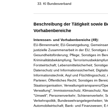
KI Bundesverband
Beschreibung der Tätigkeit sowie B
Vorhabenbereiche
Interessen- und Vorhabenbereiche (49):
EU-Binnenmarkt; EU-Gesetzgebung; Gemeinsame A
justizielle Zusammenarbeit in der EU; Sonstiges
Gesundheitsförderung; Pflege; Sonstiges im Bere
Kriminalitätsbekämpfung; Terrorismusbekämpfung
Forstwirtschaft; Lebensmittelsicherheit; Sonstig
Datenschutz und Informationssicherheit; Digitali
Informationstechnik; Asyl und Flüchtlingsschutz;
Parteien; Öffentliches Recht; Sonstiges im Bereic
Staatsorganisation; Verwaltungstransparenz/Op
Verwaltung"; Immissionsschutz; Klimaschutz; Na
"Umwelt"; Personenverkehr; Schienenverkehr; Sch
Verkehrspolitik; Bundeswehrangelegenheiten; Vert
Automobilwirtschaft; Bank- und Finanzwesen; E-C