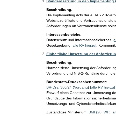
Standardsetzung in den Implementing 
Beschreibung:
Die Implementing Acts der eIDAS 2.0-Veror
Websitezertifikate und Vertrauensdienste 
Anforderungen an Vertrauensdienste sollte
Interessenbereiche:
Datenschutz und Informationssicherheit
[a
Gesetzgebung
[alle RV hierzu]
;
Kommunika
Einheitliche Umsetzung der Anforderu
Beschreibung:
Harmonisierte Umsetzung der Anforderung
Verordnung und NIS-2-Richtlinie durch di
Bundesrats-Drucksachennummer:
BR-Drs. 380/24
(
Vorgang
)
[alle RV hierzu]
Entwurf eines Gesetzes zur Umsetzung der
Grundzüge des Informationssicherheitsma
Umsetzungs- und Cybersicherheitsstärkun
Zuständiges Ministerium:
BMI (20. WP)
[a