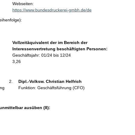
t
Webseiten:
a
https://www.bundesdruckerei-gmbh.de/de
k
eihenfolge):
t
i
n
f
Vollzeitäquivalent der im Bereich der
o
Interessenvertretung beschäftigten Personen:
r
Geschäftsjahr: 01/24 bis 12/24
m
3,26
a
t
i
Dipl.-Volksw. Christian Helfrich 
o
ung
Funktion: Geschäftsführung (CFO)
n
e
n
unmittelbar ausüben (8):
: