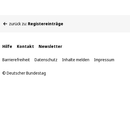
Sie
zurück zu:
Registereinträge
befinden
sich
hier:
Interne
Hilfe
Kontakt
Newsletter
Links
Barrierefreiheit
Datenschutz
Inhalte melden
Impressum
© Deutscher Bundestag