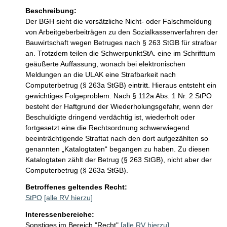
Beschreibung:
Der BGH sieht die vorsätzliche Nicht- oder Falschmeldung 
von Arbeitgeberbeiträgen zu den Sozialkassenverfahren der 
Bauwirtschaft wegen Betruges nach § 263 StGB für strafbar 
an. Trotzdem teilen die SchwerpunktStA. eine im Schrifttum 
geäußerte Auffassung, wonach bei elektronischen 
Meldungen an die ULAK eine Strafbarkeit nach 
Computerbetrug (§ 263a StGB) eintritt. Hieraus entsteht ein 
gewichtiges Folgeproblem. Nach § 112a Abs. 1 Nr. 2 StPO 
besteht der Haftgrund der Wiederholungsgefahr, wenn der 
Beschuldigte dringend verdächtig ist, wiederholt oder 
fortgesetzt eine die Rechtsordnung schwerwiegend 
beeinträchtigende Straftat nach den dort aufgezählten so 
genannten „Katalogtaten“ begangen zu haben. Zu diesen 
Katalogtaten zählt der Betrug (§ 263 StGB), nicht aber der 
Computerbetrug (§ 263a StGB).
Betroffenes geltendes Recht:
StPO
[alle RV hierzu]
Interessenbereiche:
Sonstiges im Bereich "Recht"
[alle RV hierzu]