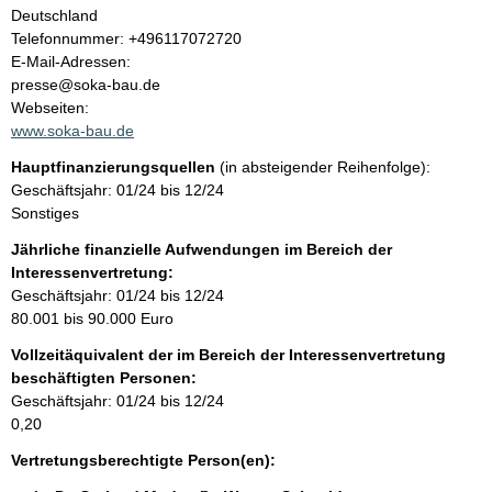
l
Deutschland
K
Telefonnummer: +496117072720
t
o
E-Mail-Adressen:
n
presse@soka-bau.de
t
Webseiten:
a
www.soka-bau.de
k
Hauptfinanzierungsquellen
(in absteigender Reihenfolge):
t
Geschäftsjahr: 01/24 bis 12/24
i
Sonstiges
n
f
Jährliche finanzielle Aufwendungen im Bereich der
o
Interessenvertretung:
r
Geschäftsjahr: 01/24 bis 12/24
m
80.001 bis 90.000 Euro
a
Vollzeitäquivalent der im Bereich der Interessenvertretung
t
beschäftigten Personen:
i
Geschäftsjahr: 01/24 bis 12/24
o
0,20
n
e
Vertretungsberechtigte Person(en):
n