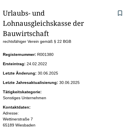
S
Urlaubs- und 
Lohnausgleichskasse der 
e
Bauwirtschaft
i
rechtsfähiger Verein gemäß § 22 BGB
t
Registernummer:
R001380
e
Ersteintrag:
24.02.2022
n
Letzte Änderung:
30.06.2025
i
Letzte Jahresaktualisierung:
30.06.2025
Tätigkeitskategorie:
n
Sonstiges Unternehmen
h
Kontaktdaten:
Adresse:
a
Wettinerstraße
7
65189
Wiesbaden