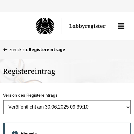
Direk
zum
Men
Lobbyregister
Inhal
öffne
Sie
zurück zu:
Registereinträge
befinden
sich
Registereintrag
hier:
Version des Registereintrags
Hinweis