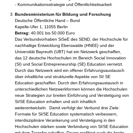
Bundesministerium für Bildung und Forschung
Deutsche Öffentliche Hand – Bund
Kapelle-Ufer 1, 11055 Berlin
Betrag:
40.001 bis 50.000 Euro
Das Verbundvorhaben SiSeE des SEND, der Hochschule für 
nachhaltige Entwicklung Eberswalde (HNEE) und der 
Universität Bayreuth (UBT) hat ein Netzwerk geschaffen, 
das 12 deutsche Hochschulen im Bereich Social Innovation 
(SI) und Social Entrepreneurship (SE) Education vernetzt. 
Durch das Netzwerk wird ein offener Erfahrungsaustausch 
über inhaltliche und strukturelle Aspekte von SI/ SE 
Education geschaffen. Durch den Erfahrungsaustausch in 
unterschiedlichen Netzwerkformen können die Hochschulen 
neue Strategien zur breiten Einführung und Verstetigung von 
SI/SE Education erhalten und sich inhaltlich 
weiterentwickeln.  Damit verfolgt der Verbund drei Ziele: 
Formate für SI/SE Education systematisch verbessern, 
interdisziplinäre Verankerung und Verstetigung in den 
Hochschulen stärken sowie Verbindung von SI/SE Education 
mit dem Transfer schaffen. Davon profitiert auch die breite 