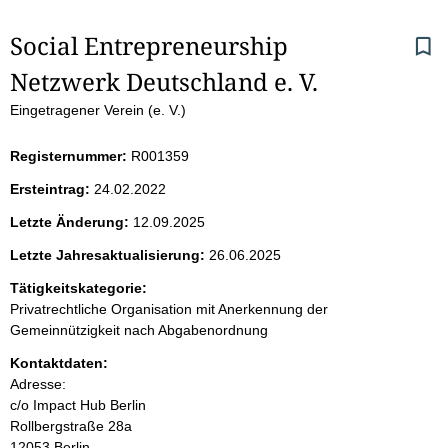
S
Social Entrepreneurship 
Netzwerk Deutschland e. V.
e
Eingetragener Verein (e. V.)
i
Registernummer:
R001359
t
Ersteintrag:
24.02.2022
e
Letzte Änderung:
12.09.2025
n
Letzte Jahresaktualisierung:
26.06.2025
i
Tätigkeitskategorie:
Privatrechtliche Organisation mit Anerkennung der
n
Gemeinnützigkeit nach Abgabenordnung
Kontaktdaten:
h
Adresse:
c/o Impact Hub Berlin
a
Rollbergstraße
28a
12053
Berlin