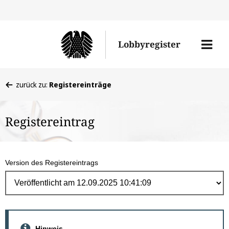
Direk
zum
Men
Lobbyregister
Inhal
öffne
Sie
zurück zu:
Registereinträge
befinden
sich
Registereintrag
hier:
Version des Registereintrags
Hinweis