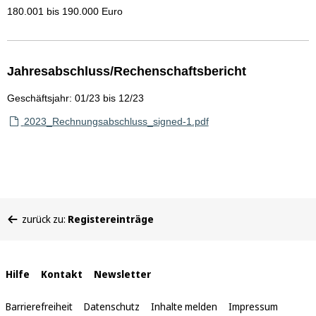
180.001 bis 190.000 Euro
Jahresabschluss/Rechenschaftsbericht
Geschäftsjahr: 01/23 bis 12/23
2023_Rechnungsabschluss_signed-1.pdf
Sie
zurück zu:
Registereinträge
befinden
sich
hier:
Interne
Hilfe
Kontakt
Newsletter
Links
Barrierefreiheit
Datenschutz
Inhalte melden
Impressum