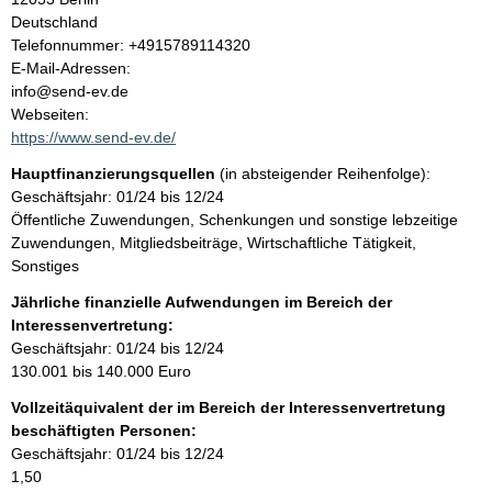
l
Deutschland
K
Telefonnummer: +4915789114320
t
o
E-Mail-Adressen:
n
info@send-ev.de
t
Webseiten:
a
https://www.send-ev.de/
k
Hauptfinanzierungsquellen
(in absteigender Reihenfolge):
t
Geschäftsjahr: 01/24 bis 12/24
i
Öffentliche Zuwendungen, Schenkungen und sonstige lebzeitige
n
Zuwendungen, Mitgliedsbeiträge, Wirtschaftliche Tätigkeit,
f
Sonstiges
o
r
Jährliche finanzielle Aufwendungen im Bereich der
m
Interessenvertretung:
a
Geschäftsjahr: 01/24 bis 12/24
t
130.001 bis 140.000 Euro
i
Vollzeitäquivalent der im Bereich der Interessenvertretung
o
beschäftigten Personen:
n
Geschäftsjahr: 01/24 bis 12/24
e
1,50
n