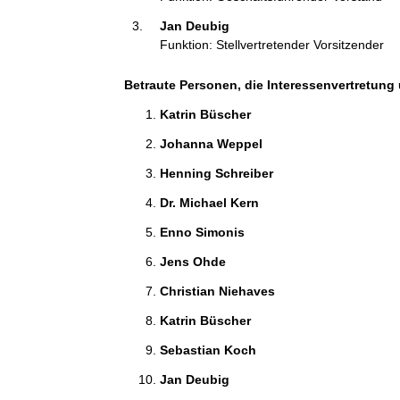
t
Jan Deubig 
i
Funktion: Stellvertretender Vorsitzender
o
n
e
Betraute Personen, die Interessenvertretung 
n
Katrin Büscher 
:
Johanna Weppel 
Henning Schreiber 
Dr. Michael Kern 
Enno Simonis 
Jens Ohde 
Christian Niehaves 
Katrin Büscher 
Sebastian Koch 
Jan Deubig 