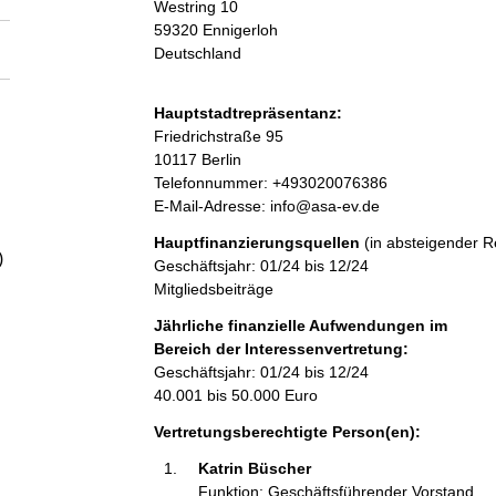
Westring
10
a
59320
Ennigerloh
Deutschland
l
Hauptstadtrepräsentanz:
t
A
Friedrichstraße
95
d
10117
Berlin
r
K
Telefonnummer: +493020076386
e
o
E-Mail-Adresse: info@asa-ev.de
s
n
Hauptfinanzierungsquellen
(in absteigender R
s
t
)
Geschäftsjahr: 01/24 bis 12/24
e
a
Mitgliedsbeiträge
k
t
Jährliche finanzielle Aufwendungen im
i
Bereich der Interessenvertretung:
n
Geschäftsjahr: 01/24 bis 12/24
f
40.001 bis 50.000 Euro
o
Vertretungsberechtigte Person(en):
r
m
Katrin Büscher 
a
Funktion: Geschäftsführender Vorstand