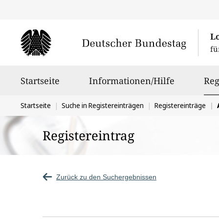
L
fü
Hauptnavigation
Startseite
Informationen/Hilfe
Reg
Sie
Startseite
Suche in Registereinträgen
Registereinträge
befinden
Registereintrag
sich
hier:
Zurück zu den Suchergebnissen