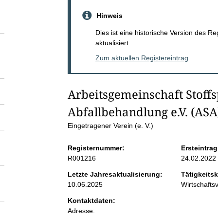
S
Hinweis
e
Dies ist eine historische Version des R
aktualisiert.
i
Zum aktuellen Registereintrag
t
Arbeitsgemeinschaft Stoffs
e
Abfallbehandlung e.V. (ASA
n
Eingetragener Verein (e. V.)
Registernummer:
Ersteintrag
i
R001216
24.02.2022
n
Letzte Jahresaktualisierung:
Tätigkeitsk
10.06.2025
Wirtschaft
h
Kontaktdaten:
Adresse: