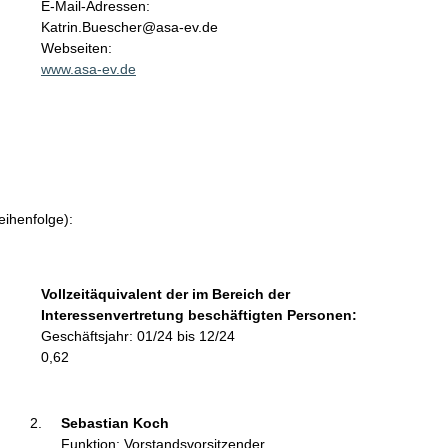
o
E-Mail-Adressen:
n
Katrin.Buescher@asa-ev.de
t
Webseiten:
a
www.asa-ev.de
k
t
i
n
f
o
r
eihenfolge):
m
a
t
Vollzeitäquivalent der im Bereich der
i
Interessenvertretung beschäftigten Personen:
o
Geschäftsjahr: 01/24 bis 12/24
n
0,62
e
n
:
Sebastian Koch 
Funktion: Vorstandsvorsitzender