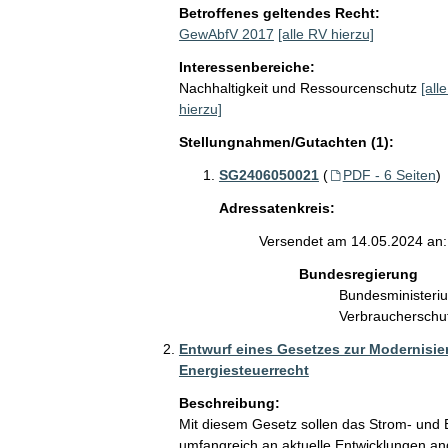
Betroffenes geltendes Recht:
GewAbfV 2017
[alle RV hierzu]
Interessenbereiche:
Nachhaltigkeit und Ressourcenschutz
[all
hierzu]
Stellungnahmen/Gutachten (1):
SG2406050021
(
PDF - 6 Seiten
)
Adressatenkreis:
Versendet am 14.05.2024 an:
Bundesregierung
Bundesministeriu
Verbraucherschu
Entwurf eines Gesetzes zur Modernisi
Energiesteuerrecht
Beschreibung:
Mit diesem Gesetz sollen das Strom- und E
umfangreich an aktuelle Entwicklungen an