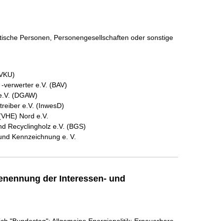
istische Personen, Personengesellschaften oder sonstige
(VKU)
-verwerter e.V. (BAV)
 e.V. (DGAW)
reiber e.V. (InwesD)
(VHE) Nord e.V.
d Recyclingholz e.V. (BGS)
 und Kennzeichnung e. V.
enennung der Interessen- und
ch "Bundestag"; Allgemeine Energiepolitik; Erneuerbare