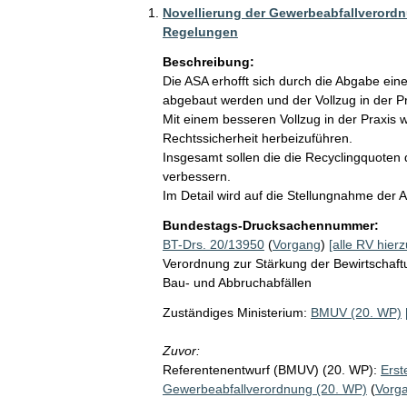
Novellierung der Gewerbeabfallverordn
Regelungen
Beschreibung:
Die ASA erhofft sich durch die Abgabe ei
abgebaut werden und der Vollzug in der Pra
Mit einem besseren Vollzug in der Praxis 
Rechtssicherheit herbeizuführen. 

Insgesamt sollen die die Recyclingquoten 
verbessern. 

Im Detail wird auf die Stellungnahme der 
Bundestags-Drucksachennummer:
BT-Drs. 20/13950
(
Vorgang
)
[alle RV hierz
Verordnung zur Stärkung der Bewirtschaf
Bau- und Abbruchabfällen
Zuständiges Ministerium:
BMUV (20. WP)
Zuvor:
Referentenentwurf (BMUV) (20. WP):
Erst
Gewerbeabfallverordnung (20. WP)
(
Vorg