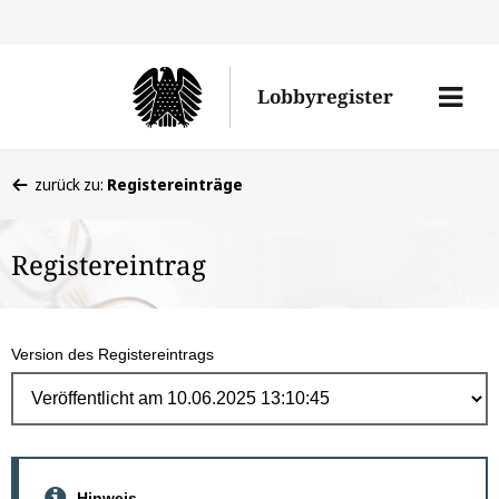
Direk
zum
Men
Lobbyregister
Inhal
öffne
Sie
zurück zu:
Registereinträge
befinden
sich
Registereintrag
hier:
Version des Registereintrags
Hinweis