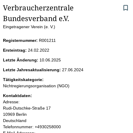
S
Verbraucherzentrale 
Bundesverband e.V.
e
Eingetragener Verein (e. V.)
i
Registernummer:
R001211
t
Ersteintrag:
24.02.2022
e
Letzte Änderung:
10.06.2025
n
Letzte Jahresaktualisierung:
27.06.2024
i
Tätigkeitskategorie:
Nichtregierungsorganisation (NGO)
n
Kontaktdaten:
Adresse:
h
Rudi-Dutschke-Straße
17
10969
Berlin
a
Deutschland
K
Telefonnummer: +4930258000
l
o