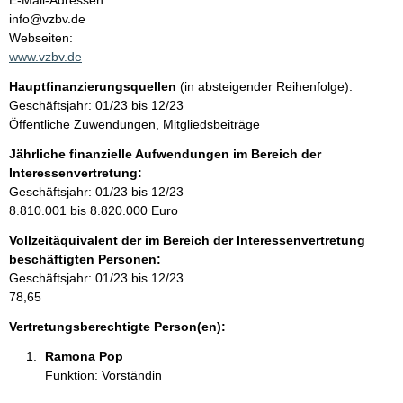
E-Mail-Adressen:
n
info@vzbv.de
t
t
Webseiten:
a
www.vzbv.de
k
Hauptfinanzierungsquellen
(in absteigender Reihenfolge):
t
Geschäftsjahr: 01/23 bis 12/23
i
Öffentliche Zuwendungen, Mitgliedsbeiträge
n
f
Jährliche finanzielle Aufwendungen im Bereich der
o
Interessenvertretung:
r
Geschäftsjahr: 01/23 bis 12/23
m
8.810.001 bis 8.820.000 Euro
a
Vollzeitäquivalent der im Bereich der Interessenvertretung
t
beschäftigten Personen:
i
Geschäftsjahr: 01/23 bis 12/23
o
78,65
n
e
Vertretungsberechtigte Person(en):
n
Ramona Pop 
:
Funktion: Vorständin