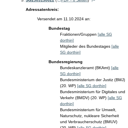
SG2503130022
(
PDF - 6 Seiten
)
Adressatenkreis:
Versendet am 11.10.2024 an:
Bundestag
Fraktionen/Gruppen
[alle SG
dorthin]
Mitglieder des Bundestages
[alle
SG dorthin]
Bundesregierung
Bundeskanzleramt (BKAmt)
[alle
SG dorthin]
Bundesministerium der Justiz (BMJ)
(20. WP)
[alle SG dorthin]
Bundesministerium für Digitales und
Verkehr (BMDV) (20. WP)
[alle SG
dorthin]
Bundesministerium für Umwelt,
Naturschutz, nukleare Sicherheit
und Verbraucherschutz (BMUV)
(20. WP)
[alle SG dorthin]