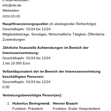
E-Mail-Adressen:
n
info@wlv.de
t
t
Webseiten:
a
www.wlv.de
k
Hauptfinanzierungsquellen
(in absteigender Reihenfolge):
t
Geschäftsjahr: 01/24 bis 12/24
i
Mitgliedsbeiträge, Sonstiges, Wirtschaftliche Tätigkeit, Öffentliche
n
Zuwendungen
f
o
Jährliche finanzielle Aufwendungen im Bereich der
r
Interessenvertretung:
m
Geschäftsjahr: 01/24 bis 12/24
a
1 bis 10.000 Euro
t
Vollzeitäquivalent der im Bereich der Interessenvertretung
i
beschäftigten Personen:
o
Geschäftsjahr: 01/24 bis 12/24
n
0,00
e
n
Vertretungsberechtigte Person(en):
:
Hubertus Beringmeier 
Henner Braach 
Funktion: Präsident
Funktion: Erster Vizepräsident