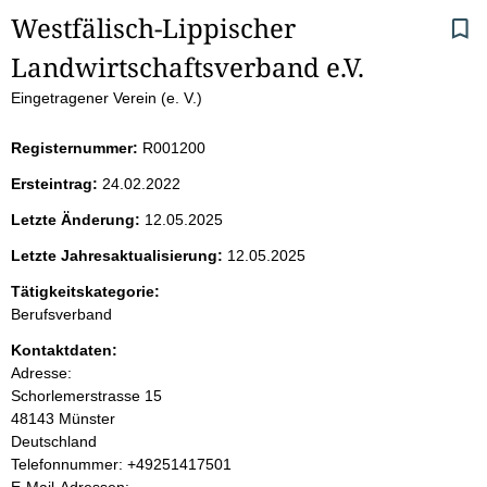
S
Westfälisch-Lippischer 
Landwirtschaftsverband e.V.
e
Eingetragener Verein (e. V.)
i
Registernummer:
R001200
t
Ersteintrag:
24.02.2022
e
Letzte Änderung:
12.05.2025
n
Letzte Jahresaktualisierung:
12.05.2025
i
Tätigkeitskategorie:
Berufsverband
n
Kontaktdaten:
Adresse:
h
Schorlemerstrasse
15
48143
Münster
a
Deutschland
K
Telefonnummer: +49251417501
l
o