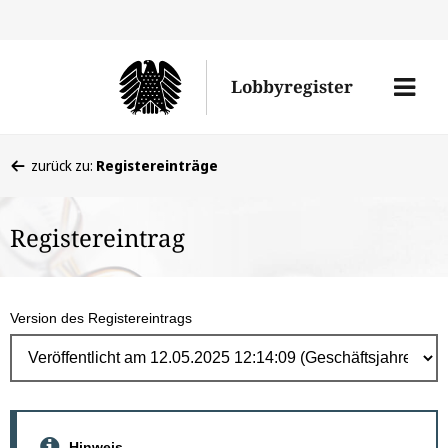
Direk
zum
Men
Lobbyregister
Inhal
öffne
Sie
zurück zu:
Registereinträge
befinden
sich
Registereintrag
hier:
Version des Registereintrags
Hinweis