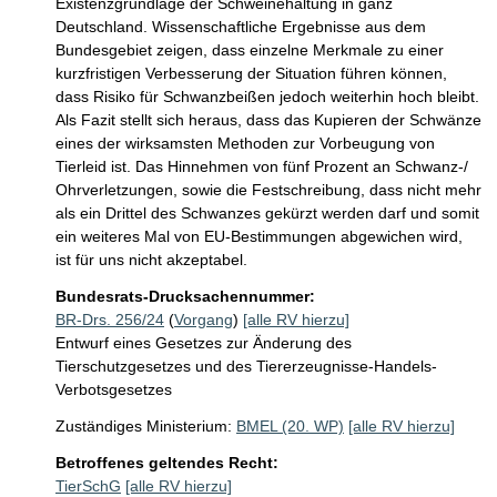
Existenzgrundlage der Schweinehaltung in ganz 
Deutschland. Wissenschaftliche Ergebnisse aus dem 
Bundesgebiet zeigen, dass einzelne Merkmale zu einer 
kurzfristigen Verbesserung der Situation führen können, 
dass Risiko für Schwanzbeißen jedoch weiterhin hoch bleibt. 
Als Fazit stellt sich heraus, dass das Kupieren der Schwänze 
eines der wirksamsten Methoden zur Vorbeugung von 
Tierleid ist. Das Hinnehmen von fünf Prozent an Schwanz-/ 
Ohrverletzungen, sowie die Festschreibung, dass nicht mehr 
als ein Drittel des Schwanzes gekürzt werden darf und somit 
ein weiteres Mal von EU-Bestimmungen abgewichen wird, 
ist für uns nicht akzeptabel. 
Bundesrats-Drucksachennummer:
BR-Drs. 256/24
(
Vorgang
)
[alle RV hierzu]
Entwurf eines Gesetzes zur Änderung des
Tierschutzgesetzes und des Tiererzeugnisse-Handels-
Verbotsgesetzes
Zuständiges Ministerium:
BMEL (20. WP)
[alle RV hierzu]
Betroffenes geltendes Recht:
TierSchG
[alle RV hierzu]