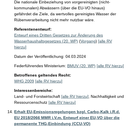
Die nationale Einbeziehung von vorgereinigten (nicht-
kommunalen) Abwässern (über die EU-VO hinaus) 
gefährdet die Ziele, da wertvolles gereinigtes Wasser der 
Rübenverarbeitung nicht mehr nutzbar wäre.
Referentenentwurf:
Entwurf eines Dritten Gesetzes zur Änderung des
Wasserhaushaltsgesetzes (20. WP)
(
Vorgang
)
[alle RV
hierzu]
Datum der Veröffentlichung: 04.03.2024
Federführendes Ministerium:
BMUV (20. WP)
[alle RV hierzu]
Betroffenes geltendes Recht:
WHG 2009
[alle RV hierzu]
Interessenbereiche:
Land- und Forstwirtschaft
[alle RV hierzu]
;
Nachhaltigkeit und
Ressourcenschutz
[alle RV hierzu]
Erhalt EU-Emissionsregelungen bzgl. Carbo-Kalk i.R.d.
EU 2018/2066 MMR i.V.m. Entwurf einer EU-VO über die
permanente THG-Einbindung (CCU-VO)