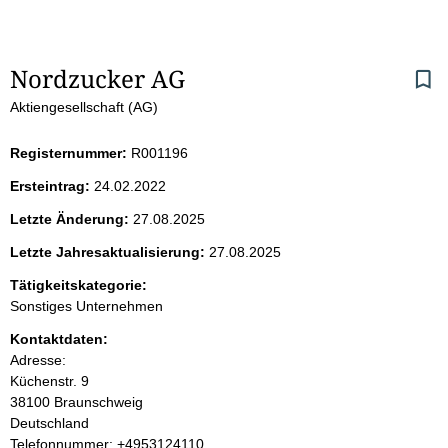
S
Nordzucker AG
Aktiengesellschaft (AG)
e
i
Registernummer:
R001196
Ersteintrag:
24.02.2022
t
Letzte Änderung:
27.08.2025
e
Letzte Jahresaktualisierung:
27.08.2025
n
Tätigkeitskategorie:
Sonstiges Unternehmen
i
Kontaktdaten:
Adresse:
n
Küchenstr.
9
38100
Braunschweig
h
Deutschland
K
Telefonnummer: +4953124110