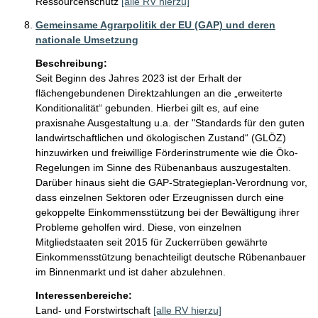
Ressourcenschutz
[alle RV hierzu]
Gemeinsame Agrarpolitik der EU (GAP) und deren
nationale Umsetzung
Beschreibung:
Seit Beginn des Jahres 2023 ist der Erhalt der 
flächengebundenen Direktzahlungen an die „erweiterte 
Konditionalität“ gebunden. Hierbei gilt es, auf eine 
praxisnahe Ausgestaltung u.a. der "Standards für den guten 
landwirtschaftlichen und ökologischen Zustand“ (GLÖZ) 
hinzuwirken und freiwillige Förderinstrumente wie die Öko-
Regelungen im Sinne des Rübenanbaus auszugestalten. 
Darüber hinaus sieht die GAP-Strategieplan-Verordnung vor, 
dass einzelnen Sektoren oder Erzeugnissen durch eine 
gekoppelte Einkommensstützung bei der Bewältigung ihrer 
Probleme geholfen wird. Diese, von einzelnen 
Mitgliedstaaten seit 2015 für Zuckerrüben gewährte 
Einkommensstützung benachteiligt deutsche Rübenanbauer 
im Binnenmarkt und ist daher abzulehnen.
Interessenbereiche:
Land- und Forstwirtschaft
[alle RV hierzu]