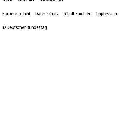
Interne
Links
Barrierefreiheit
Datenschutz
Inhalte melden
Impressum
© Deutscher Bundestag