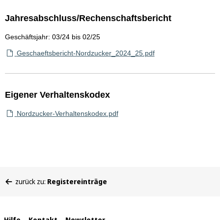
Jahresabschluss/Rechenschaftsbericht
Geschäftsjahr: 03/24 bis 02/25
Geschaeftsbericht-Nordzucker_2024_25.pdf
Eigener Verhaltenskodex
Nordzucker-Verhaltenskodex.pdf
Sie
zurück zu:
Registereinträge
befinden
sich
hier:
Hilfe
Kontakt
Newsletter