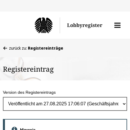
Direk
zum
Men
Lobbyregister
Inhal
öffne
Sie
zurück zu:
Registereinträge
befinden
sich
Registereintrag
hier:
Version des Registereintrags
Hinweis