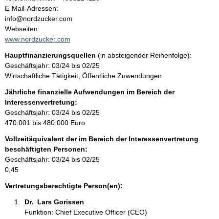
a
o
E-Mail-Adressen:
n
info@nordzucker.com
l
t
Webseiten:
a
www.nordzucker.com
t
k
Hauptfinanzierungsquellen
(in absteigender Reihenfolge):
t
Geschäftsjahr: 03/24 bis 02/25
i
Wirtschaftliche Tätigkeit, Öffentliche Zuwendungen
n
f
Jährliche finanzielle Aufwendungen im Bereich der
o
Interessenvertretung:
r
Geschäftsjahr: 03/24 bis 02/25
m
470.001 bis 480.000 Euro
a
Vollzeitäquivalent der im Bereich der Interessenvertretung
t
beschäftigten Personen:
i
Geschäftsjahr: 03/24 bis 02/25
o
0,45
n
e
Vertretungsberechtigte Person(en):
n
Dr.  Lars Gorissen 
:
Funktion: Chief Executive Officer (CEO)