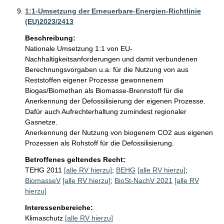
1:1-Umsetzung der Erneuerbare-Energien-Richtlinie
(EU)2023/2413
Beschreibung:
Nationale Umsetzung 1:1 von EU-
Nachhaltigkeitsanforderungen und damit verbundenen 
Berechnungsvorgaben u.a. für die Nutzung von aus 
Reststoffen eigener Prozesse gewonnenem 
Biogas/Biomethan als Biomasse-Brennstoff für die 
Anerkennung der Defossilisierung der eigenen Prozesse. 

Dafür auch Aufrechterhaltung zumindest regionaler 
Gasnetze.

Anerkennung der Nutzung von biogenem CO2 aus eigenen 
Prozessen als Rohstoff für die Defossilisierung. 
Betroffenes geltendes Recht:
TEHG 2011
[alle RV hierzu]
;
BEHG
[alle RV hierzu]
;
BiomasseV
[alle RV hierzu]
;
BioSt-NachV 2021
[alle RV
hierzu]
Interessenbereiche:
Klimaschutz
[alle RV hierzu]