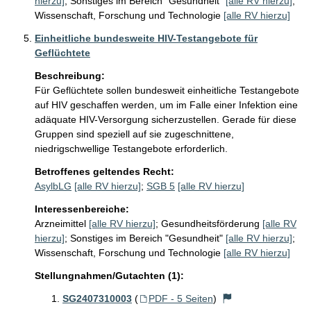
hierzu]
;
Sonstiges im Bereich "Gesundheit"
[alle RV hierzu]
;
Wissenschaft, Forschung und Technologie
[alle RV hierzu]
Einheitliche bundesweite HIV-Testangebote für
Geflüchtete
Beschreibung:
Für Geflüchtete sollen bundesweit einheitliche Testangebote 
auf HIV geschaffen werden, um im Falle einer Infektion eine 
adäquate HIV-Versorgung sicherzustellen. Gerade für diese 
Gruppen sind speziell auf sie zugeschnittene, 
niedrigschwellige Testangebote erforderlich.
Betroffenes geltendes Recht:
AsylbLG
[alle RV hierzu]
;
SGB 5
[alle RV hierzu]
Interessenbereiche:
Arzneimittel
[alle RV hierzu]
;
Gesundheitsförderung
[alle RV
hierzu]
;
Sonstiges im Bereich "Gesundheit"
[alle RV hierzu]
;
Wissenschaft, Forschung und Technologie
[alle RV hierzu]
Stellungnahmen/Gutachten (1):
SG2407310003
(
PDF - 5 Seiten
)