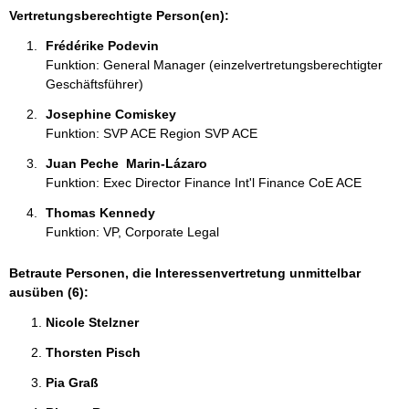
i
Vertretungsberechtigte Person(en):
o
Frédérike Podevin 
n
Funktion: General Manager (einzelvertretungsberechtigter
e
Geschäftsführer)
n
:
Josephine Comiskey 
Funktion: SVP ACE Region SVP ACE
Juan Peche  Marin-Lázaro 
Funktion: Exec Director Finance Int'l Finance CoE ACE
Thomas Kennedy 
Funktion: VP, Corporate Legal
Betraute Personen, die Interessenvertretung unmittelbar
ausüben (6):
Nicole Stelzner 
Thorsten Pisch 
Pia Graß 