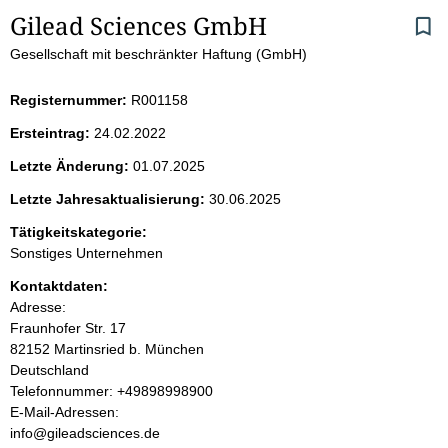
S
Gilead Sciences GmbH
Gesellschaft mit beschränkter Haftung (GmbH)
e
i
Registernummer:
R001158
Ersteintrag:
24.02.2022
t
Letzte Änderung:
01.07.2025
e
Letzte Jahresaktualisierung:
30.06.2025
n
Tätigkeitskategorie:
Sonstiges Unternehmen
i
Kontaktdaten:
Adresse:
n
Fraunhofer Str.
17
82152
Martinsried b. München
h
Deutschland
K
Telefonnummer: +49898998900
a
o
E-Mail-Adressen:
n
info@gileadsciences.de
l