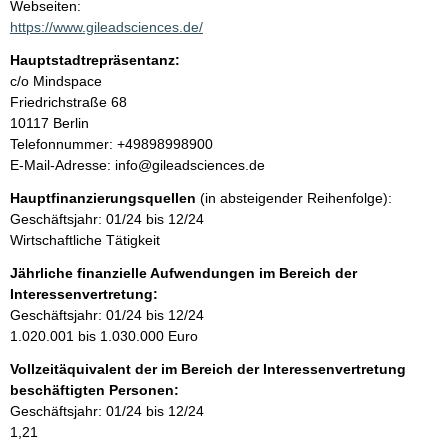
t
Webseiten:
a
https://www.gileadsciences.de/
t
k
Hauptstadtrepräsentanz:
t
A
c/o Mindspace
i
d
Friedrichstraße
68
n
r
10117
Berlin
f
e
K
Telefonnummer: +49898998900
o
s
o
E-Mail-Adresse: info@gileadsciences.de
r
s
n
m
Hauptfinanzierungsquellen
(in absteigender Reihenfolge):
e
t
a
Geschäftsjahr: 01/24 bis 12/24
a
t
Wirtschaftliche Tätigkeit
k
i
t
Jährliche finanzielle Aufwendungen im Bereich der
o
i
Interessenvertretung:
n
n
Geschäftsjahr: 01/24 bis 12/24
e
f
1.020.001 bis 1.030.000 Euro
n
o
:
Vollzeitäquivalent der im Bereich der Interessenvertretung
r
beschäftigten Personen:
m
Geschäftsjahr: 01/24 bis 12/24
a
1,21
t