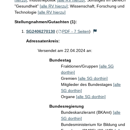
hierzu]
;
Industriepolitik
[alle RV hierzu]
;
Sonstiges im Bereich
"Gesundheit"
[alle RV hierzu]
;
Wissenschaft, Forschung und
Technologie
[alle RV hierzu]
Stellungnahmen/Gutachten (1):
SG2406270130
(
PDF - 7 Seiten
)
Adressatenkreis:
Versendet am 22.04.2024 an:
Bundestag
Fraktionen/Gruppen
[alle SG
dorthin]
Gremien
[alle SG dorthin]
Mitglieder des Bundestages
[alle
SG dorthin]
Organe
[alle SG dorthin]
Bundesregierung
Bundeskanzleramt (BKAmt)
[alle
SG dorthin]
Bundesministerium für Bildung und