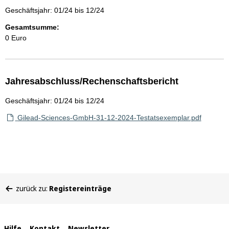
Geschäftsjahr: 01/24 bis 12/24
Gesamtsumme:
0 Euro
Jahresabschluss/Rechenschaftsbericht
Geschäftsjahr: 01/24 bis 12/24
Gilead-Sciences-GmbH-31-12-2024-Testatsexemplar.pdf
Sie
zurück zu:
Registereinträge
befinden
sich
hier:
Hilfe
Kontakt
Newsletter