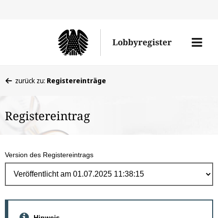
Direk
zum
Men
Lobbyregister
Inhal
öffne
Sie
zurück zu:
Registereinträge
befinden
sich
Registereintrag
hier:
Version des Registereintrags
Hinweis