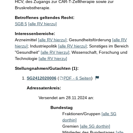
HCV, des Zugangs zur CAR-T-Zelltherapie sowie zur 
Bruskrebstherapie.
Betroffenes geltendes Recht:
SGB 5
[alle RV hierzu]
Interessenbereiche:
Arzneimittel
[alle RV hierzu]
;
Gesundheitsförderung
[alle RV
hierzu]
;
Industriepolitik
[alle RV hierzu]
;
Sonstiges im Bereich
"Gesundheit"
[alle RV hierzu]
;
Wissenschaft, Forschung und
Technologie
[alle RV hierzu]
Stellungnahmen/Gutachten (1):
SG2412020006
(
PDF - 6 Seiten
)
Adressatenkreis:
Versendet am 28.11.2024 an:
Bundestag
Fraktionen/Gruppen
[alle SG
dorthin]
Gremien
[alle SG dorthin]
Mitglieder des Bundestages
[alle