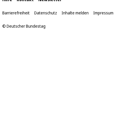
Interne
Links
Barrierefreiheit
Datenschutz
Inhalte melden
Impressum
© Deutscher Bundestag