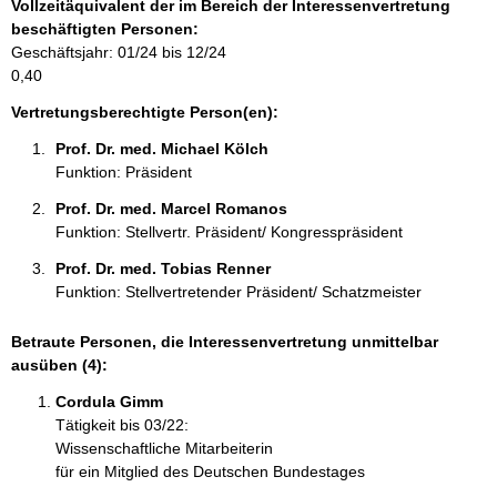
Vollzeitäquivalent der im Bereich der Interessenvertretung
t
beschäftigten Personen:
i
Geschäftsjahr: 01/24 bis 12/24
o
0,40
n
e
Vertretungsberechtigte Person(en):
n
Prof. Dr. med. Michael Kölch 
:
Funktion: Präsident
Prof. Dr. med. Marcel Romanos 
Funktion: Stellvertr. Präsident/ Kongresspräsident
Prof. Dr. med. Tobias Renner 
Funktion: Stellvertretender Präsident/ Schatzmeister
Betraute Personen, die Interessenvertretung unmittelbar
ausüben (4):
Cordula Gimm 
Tätigkeit bis 03/22:
Wissenschaftliche Mitarbeiterin
für ein Mitglied des Deutschen Bundestages