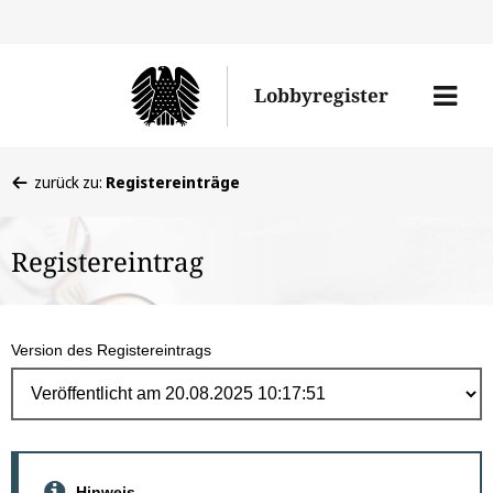
Direk
zum
Men
Lobbyregister
Inhal
öffne
Sie
zurück zu:
Registereinträge
befinden
sich
Registereintrag
hier:
Version des Registereintrags
Hinweis