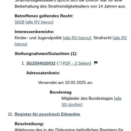
Strafmündigkeitsalters spricht sich die DGKJP klar für eine 
Beibehaltung des Strafmündigkeitsalters von 14 Jahren aus.
Betroffenes geltendes Recht:
StGB
[alle RV hierzu]
Interessenbereiche:
Kinder- und Jugendpolitik
[alle RV hierzu]
;
Strafrecht
[alle RV
hierzu]
Stellungnahmen/Gutachten (1):
SG2504020032
(
PDF - 3 Seiten
)
Adressatenkreis:
Versendet am 10.02.2025 an:
Bundestag
Mitglieder des Bundestages
[alle
SG dorthin]
Register für psychisch Erkrankte
Beschreibung:
Ablehnung des in der Diskussion befindlichen Registers für 