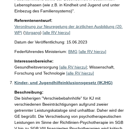
Lebensphasen (wie z.B. in Kindheit und Jugend und unter 
Einbezug des Familiensystems)".
Referentenentwurf:
Verordnung zur Neuregelung der ärztlichen Ausbildung (20.
WP)
(
Vorgang
)
[alle RV hierzu]
Datum der Veröffentlichung: 15.06.2023
Federführendes Ministerium:
BMG
[alle RV hierzu]
Interessenbereiche:
Gesundheitsversorgung
[alle RV hierzu]
;
Wissenschaft,
Forschung und Technologie
[alle RV hierzu]
Kinder- und Jugendhilfeinklusionsgesetz (IKJHG)
Beschreibung:
Die bisherigen "Verschiebebahnhöfe" für KJ mit 
verschiedenen Beeinträchtigungen aufgrund zweier 
getrennter Leistungskataloge sind unhaltbar. Daher wird der 
GE begrüßt. Die Verschiebung von psychotherapeutischen 
Leistungen im Sinne der Richtlinien-Psychotherapie im SGB 
V hin zu SGB VIII finanzierten Psychotherapien wird kritisch 