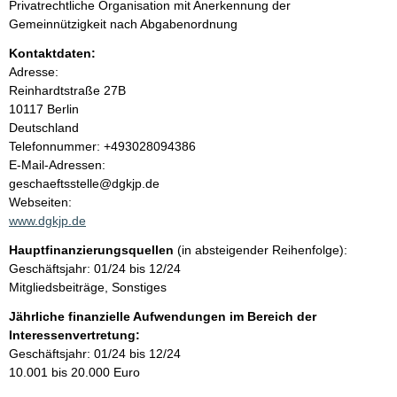
h
Privatrechtliche Organisation mit Anerkennung der
Gemeinnützigkeit nach Abgabenordnung
a
Kontaktdaten:
l
Adresse:
Reinhardtstraße
27B
t
10117
Berlin
Deutschland
K
Telefonnummer: +493028094386
o
E-Mail-Adressen:
n
geschaeftsstelle@dgkjp.de
t
Webseiten:
a
www.dgkjp.de
k
Hauptfinanzierungsquellen
(in absteigender Reihenfolge):
t
Geschäftsjahr: 01/24 bis 12/24
i
Mitgliedsbeiträge, Sonstiges
n
f
Jährliche finanzielle Aufwendungen im Bereich der
o
Interessenvertretung:
r
Geschäftsjahr: 01/24 bis 12/24
m
10.001 bis 20.000 Euro
a