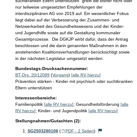
suchtkranken Eltern unterstützen" greift die bisher nicht oder 
nur teilweise umgesetzten Empfehlungen der 
interdisziplinären AG von 2019 auf. Ein wesentlicher Fokus 
liegt dabei auf der Verbesserung der Zusammen- und 
Netzwerkarbeit des Gesundheitswesens und der Kinder- 
und Jugendhilfe sowie auf die Gestaltung kommunaler 
Gesamtprozesse.  Die DGKJP wirbt dafür, dass der Antrag 
beschlossen und die darin genannten Maßnahmen in den 
anstehenden Koalitionsverhandlungen berücksichtigt sowie 
in der nächsten Legislatur umgesetzt werden.
Bundestags-Drucksachennummer:
BT-Drs. 20/12089
(
Vorgang
)
[alle RV hierzu]
Prävention stärken - Kinder mit psychisch oder suchtkranken
Eltern unterstützen
Interessenbereiche:
Familienpolitik
[alle RV hierzu]
;
Gesundheitsförderung
[alle
RV hierzu]
;
Kinder- und Jugendpolitik
[alle RV hierzu]
Stellungnahmen/Gutachten (2):
SG2503280108
(
PDF - 2 Seiten
)