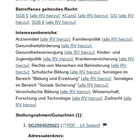
Betroffenes geltendes Recht:
SGB 5
[alle RV hierzu]
;
KCanG
[alle RV hierzu]
;
GG
[alle RV
hierzu]
;
SGB 8
[alle RV hierzu]
Interessenbereiche:
Arzneimittel
[alle RV hierzu]
;
Familienpolitik
[alle RV hierzu]
;
Gesundheitsförderung
[alle RV hierzu]
;
Gesundheitsversorgung
[alle RV hierzu]
;
Kinder- und
Jugendpolitik
[alle RV hierzu]
;
Krankenversicherung
[alle RV
hierzu]
;
Rechte von Menschen mit Behinderung
[alle RV
hierzu]
;
Schulische Bildung
[alle RV hierzu]
;
Sonstiges im
Bereich "Bildung und Erziehung"
[alle RV hierzu]
;
Sonstiges
im Bereich "Soziale Sicherung"
[alle RV hierzu]
;
Vorschulische Bildung
[alle RV hierzu]
;
Wissenschaft,
Forschung und Technologie
[alle RV hierzu]
;
Zivilrecht
[alle
RV hierzu]
Stellungnahmen/Gutachten (1):
SG2504020021
(
PDF - 14 Seiten
)
Adressatenkreis: