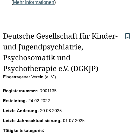
(
Mehr Informationen
)
S
Deutsche Gesellschaft für Kinder- 
und Jugendpsychiatrie, 
e
Psychosomatik und 
i
Psychotherapie e.V. (DGKJP)
t
Eingetragener Verein (e. V.)
e
Registernummer:
R001135
n
Ersteintrag:
24.02.2022
i
Letzte Änderung:
20.08.2025
Letzte Jahresaktualisierung:
01.07.2025
n
Tätigkeitskategorie: