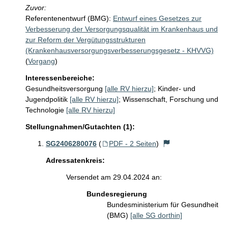
Zuvor:
Referentenentwurf (BMG):
Entwurf eines Gesetzes zur
Verbesserung der Versorgungsqualität im Krankenhaus und
zur Reform der Vergütungsstrukturen
(Krankenhausversorgungsverbesserungsgesetz - KHVVG)
(
Vorgang
)
Interessenbereiche:
Gesundheitsversorgung
[alle RV hierzu]
;
Kinder- und
Jugendpolitik
[alle RV hierzu]
;
Wissenschaft, Forschung und
Technologie
[alle RV hierzu]
Stellungnahmen/Gutachten (1):
SG2406280076
(
PDF - 2 Seiten
)
Adressatenkreis:
Versendet am 29.04.2024 an:
Bundesregierung
Bundesministerium für Gesundheit
(BMG)
[alle SG dorthin]