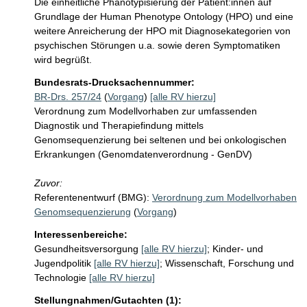
Die einheitliche Phänotypisierung der Patient:innen auf 
Grundlage der Human Phenotype Ontology (HPO) und eine 
weitere Anreicherung der HPO mit Diagnosekategorien von 
psychischen Störungen u.a. sowie deren Symptomatiken 
wird begrüßt.
Bundesrats-Drucksachennummer:
BR-Drs. 257/24
(
Vorgang
)
[alle RV hierzu]
Verordnung zum Modellvorhaben zur umfassenden
Diagnostik und Therapiefindung mittels
Genomsequenzierung bei seltenen und bei onkologischen
Erkrankungen (Genomdatenverordnung - GenDV)
Zuvor:
Referentenentwurf (BMG):
Verordnung zum Modellvorhaben
Genomsequenzierung
(
Vorgang
)
Interessenbereiche:
Gesundheitsversorgung
[alle RV hierzu]
;
Kinder- und
Jugendpolitik
[alle RV hierzu]
;
Wissenschaft, Forschung und
Technologie
[alle RV hierzu]
Stellungnahmen/Gutachten (1):