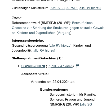
sexuelle Gewalt an Kindern und Jugendlichen
Zuständiges Ministerium:
BMFSFJ (20. WP)
[alle RV hierzu]
Zuvor:
Referentenentwurf (BMFSFJ) (20. WP):
Entwurf eines
Gesetzes zur Stärkung der Strukturen gegen sexuelle Gewalt
an Kindern und Jugendlichen
(
Vorgang
)
Interessenbereiche:
Gesundheitsversorgung
[alle RV hierzu]
;
Kinder- und
Jugendpolitik
[alle RV hierzu]
Stellungnahmen/Gutachten (1):
SG2406280070
(
PDF - 4 Seiten
)
Adressatenkreis:
Versendet am 22.04.2024 an:
Bundesregierung
Bundesministerium für Familie,
Senioren, Frauen und Jugend
(BMFSFJ) (20. WP)
[alle SG