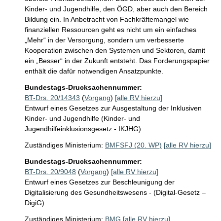
Kinder- und Jugendhilfe, den ÖGD, aber auch den Bereich 
Bildung ein. In Anbetracht von Fachkräftemangel wie 
finanziellen Ressourcen geht es nicht um ein einfaches 
„Mehr“ in der Versorgung, sondern um verbesserte 
Kooperation zwischen den Systemen und Sektoren, damit 
ein „Besser“ in der Zukunft entsteht. Das Forderungspapier 
enthält die dafür notwendigen Ansatzpunkte.
Bundestags-Drucksachennummer:
BT-Drs. 20/14343
(
Vorgang
)
[alle RV hierzu]
Entwurf eines Gesetzes zur Ausgestaltung der Inklusiven
Kinder- und Jugendhilfe (Kinder- und
Jugendhilfeinklusionsgesetz - IKJHG)
Zuständiges Ministerium:
BMFSFJ (20. WP)
[alle RV hierzu]
Bundestags-Drucksachennummer:
BT-Drs. 20/9048
(
Vorgang
)
[alle RV hierzu]
Entwurf eines Gesetzes zur Beschleunigung der
Digitalisierung des Gesundheitswesens - (Digital-Gesetz –
DigiG)
Zuständiges Ministerium:
BMG
[alle RV hierzu]