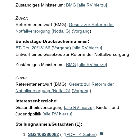
Zuständiges Ministerium:
BMG
[alle RV hierzu]
Zuvor:
Referentenentwurf (BMG):
Gesetz zur Reform der
Notfallversorgung (NotfallG)
(
Vorgang
)
Bundestags-Drucksachennummer:
BT-Drs. 20/13166
(
Vorgang
)
[alle RV hierzu]
Entwurf eines Gesetzes zur Reform der Notfallversorgung
Zuständiges Ministerium:
BMG
[alle RV hierzu]
Zuvor:
Referentenentwurf (BMG):
Gesetz zur Reform der
Notfallversorgung (NotfallG)
(
Vorgang
)
Interessenbereiche:
Gesundheitsversorgung
[alle RV hierzu]
;
Kinder- und
Jugendpolitik
[alle RV hierzu]
Stellungnahmen/Gutachten (1):
SG2406280082
(
PDF - 4 Seiten
)