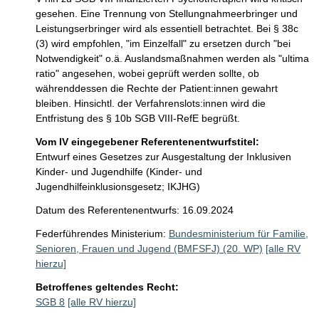
gesehen. Eine Trennung von Stellungnahmeerbringer und 
Leistungserbringer wird als essentiell betrachtet. Bei § 38c 
(3) wird empfohlen, "im Einzelfall" zu ersetzen durch "bei 
Notwendigkeit" o.ä. Auslandsmaßnahmen werden als "ultima 
ratio" angesehen, wobei geprüft werden sollte, ob 
währenddessen die Rechte der Patient:innen gewahrt 
bleiben. Hinsichtl. der Verfahrenslots:innen wird die 
Entfristung des § 10b SGB VIII-RefE begrüßt. 
Vom IV eingegebener Referentenentwurfstitel:
Entwurf eines Gesetzes zur Ausgestaltung der Inklusiven
Kinder- und Jugendhilfe (Kinder- und
Jugendhilfeinklusionsgesetz; IKJHG)
Datum des Referentenentwurfs: 16.09.2024
Federführendes Ministerium:
Bundesministerium für Familie,
Senioren, Frauen und Jugend (BMFSFJ) (20. WP)
[alle RV
hierzu]
Betroffenes geltendes Recht:
SGB 8
[alle RV hierzu]