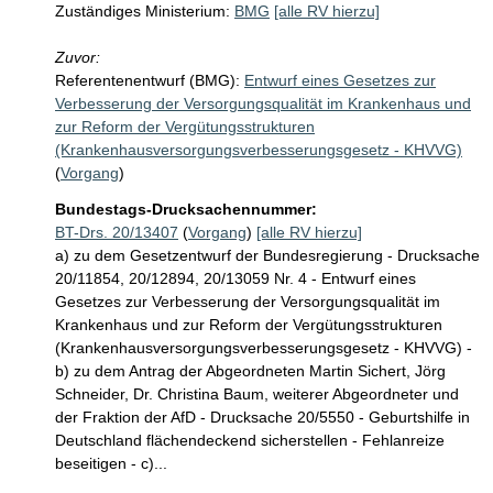
Zuständiges Ministerium:
BMG
[alle RV hierzu]
Zuvor:
Referentenentwurf (BMG):
Entwurf eines Gesetzes zur
Verbesserung der Versorgungsqualität im Krankenhaus und
zur Reform der Vergütungsstrukturen
(Krankenhausversorgungsverbesserungsgesetz - KHVVG)
(
Vorgang
)
Bundestags-Drucksachennummer:
BT-Drs. 20/13407
(
Vorgang
)
[alle RV hierzu]
a) zu dem Gesetzentwurf der Bundesregierung - Drucksache
20/11854, 20/12894, 20/13059 Nr. 4 - Entwurf eines
Gesetzes zur Verbesserung der Versorgungsqualität im
Krankenhaus und zur Reform der Vergütungsstrukturen
(Krankenhausversorgungsverbesserungsgesetz - KHVVG) -
b) zu dem Antrag der Abgeordneten Martin Sichert, Jörg
Schneider, Dr. Christina Baum, weiterer Abgeordneter und
der Fraktion der AfD - Drucksache 20/5550 - Geburtshilfe in
Deutschland flächendeckend sicherstellen - Fehlanreize
beseitigen - c)...