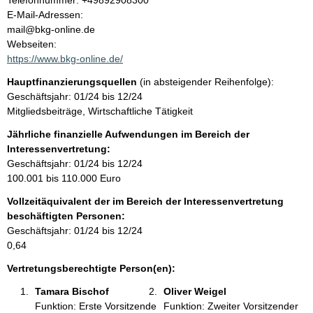
Telefonnummer: +49892908300
o
E-Mail-Adressen:
t
n
mail@bkg-online.de
t
Webseiten:
a
https://www.bkg-online.de/
k
Hauptfinanzierungsquellen
(in absteigender Reihenfolge):
t
Geschäftsjahr: 01/24 bis 12/24
i
Mitgliedsbeiträge, Wirtschaftliche Tätigkeit
n
f
Jährliche finanzielle Aufwendungen im Bereich der
o
Interessenvertretung:
r
Geschäftsjahr: 01/24 bis 12/24
m
100.001 bis 110.000 Euro
a
Vollzeitäquivalent der im Bereich der Interessenvertretung
t
beschäftigten Personen:
i
Geschäftsjahr: 01/24 bis 12/24
o
0,64
n
e
Vertretungsberechtigte Person(en):
n
Tamara Bischof 
Oliver Weigel 
:
Funktion: Erste Vorsitzende
Funktion: Zweiter Vorsitzender