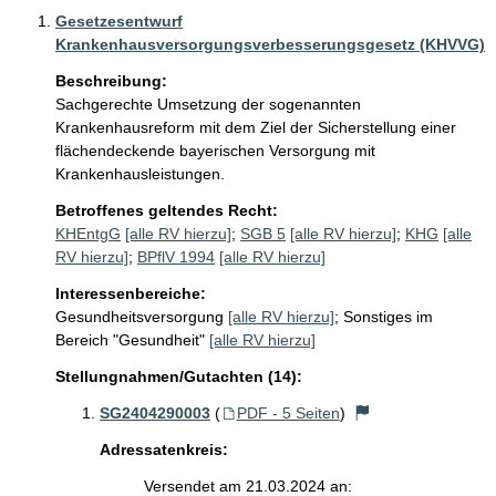
Gesetzesentwurf
Krankenhausversorgungsverbesserungsgesetz (KHVVG)
Beschreibung:
Sachgerechte Umsetzung der sogenannten 
Krankenhausreform mit dem Ziel der Sicherstellung einer 
flächendeckende bayerischen Versorgung mit 
Krankenhausleistungen.
Betroffenes geltendes Recht:
KHEntgG
[alle RV hierzu]
;
SGB 5
[alle RV hierzu]
;
KHG
[alle
RV hierzu]
;
BPflV 1994
[alle RV hierzu]
Interessenbereiche:
Gesundheitsversorgung
[alle RV hierzu]
;
Sonstiges im
Bereich "Gesundheit"
[alle RV hierzu]
Stellungnahmen/Gutachten (14):
SG2404290003
(
PDF - 5 Seiten
)
Adressatenkreis:
Versendet am 21.03.2024 an: