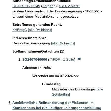
Bundestags-Drucksachennummer:
BT-Drs. 20/12149
(
Vorgang
)
[alle RV hierzu]
zu dem Gesetzentwurf der Bundesregierung - 20/11561 -
Entwurf eines Medizinforschungsgesetzes
Betroffenes geltendes Recht:
KHEntgG
[alle RV hierzu]
Interessenbereiche:
Gesundheitsversorgung
[alle RV hierzu]
Stellungnahmen/Gutachten (1):
SG2407040006
(
PDF - 1 Seite
)
Adressatenkreis:
Versendet am 04.07.2024 an:
Bundestag
Mitglieder des Bundestages
[alle
SG dorthin]
Auskömmliche Refinanzierung der Fixkosten im
Krankenhaus bei rückläufiger Leistungsentwicklung