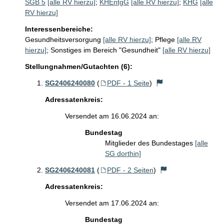
SGB 5
[alle RV hierzu]
;
KHEntgG
[alle RV hierzu]
;
KHG
[alle
RV hierzu]
Interessenbereiche:
Gesundheitsversorgung
[alle RV hierzu]
;
Pflege
[alle RV
hierzu]
;
Sonstiges im Bereich "Gesundheit"
[alle RV hierzu]
Stellungnahmen/Gutachten (6):
SG2406240080
(
PDF - 1 Seite
)
Adressatenkreis:
Versendet am 16.06.2024 an:
Bundestag
Mitglieder des Bundestages
[alle
SG dorthin]
SG2406240081
(
PDF - 2 Seiten
)
Adressatenkreis:
Versendet am 17.06.2024 an:
Bundestag