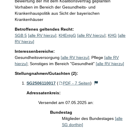
Bewertung der mit dem Koalitionsvertrag geplanten 
Vorhaben im Bereich der Gesundheits- und 
Krankenhauspolitik aus Sicht der bayerischen 
Krankenhäuser
Betroffenes geltendes Recht:
SGB 5
[alle RV hierzu]
;
KHEntgG
[alle RV hierzu]
;
KHG
[alle
RV hierzu]
Interessenbereiche:
Gesundheitsversorgung
[alle RV hierzu]
;
Pflege
[alle RV
hierzu]
;
Sonstiges im Bereich "Gesundheit"
[alle RV hierzu]
Stellungnahmen/Gutachten (2):
SG2506110017
(
PDF - 7 Seiten
)
Adressatenkreis:
Versendet am 07.05.2025 an:
Bundestag
Mitglieder des Bundestages
[alle
SG dorthin]