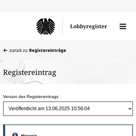
Direk
zum
Men
Lobbyregister
Inhal
öffne
Sie
zurück zu:
Registereinträge
befinden
sich
Registereintrag
hier:
Version des Registereintrags
Hinweis