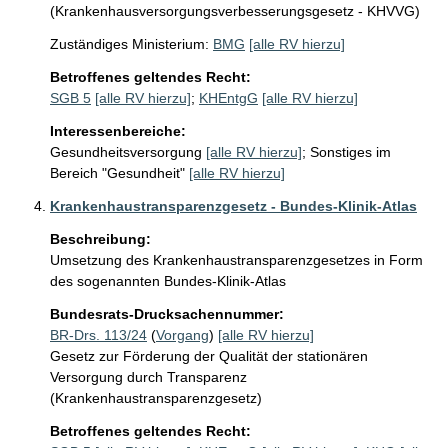
(Krankenhausversorgungsverbesserungsgesetz - KHVVG)
Zuständiges Ministerium:
BMG
[alle RV hierzu]
Betroffenes geltendes Recht:
SGB 5
[alle RV hierzu]
;
KHEntgG
[alle RV hierzu]
Interessenbereiche:
Gesundheitsversorgung
[alle RV hierzu]
;
Sonstiges im
Bereich "Gesundheit"
[alle RV hierzu]
Krankenhaustransparenzgesetz - Bundes-Klinik-Atlas
Beschreibung:
Umsetzung des Krankenhaustransparenzgesetzes in Form 
des sogenannten Bundes-Klinik-Atlas
Bundesrats-Drucksachennummer:
BR-Drs. 113/24
(
Vorgang
)
[alle RV hierzu]
Gesetz zur Förderung der Qualität der stationären
Versorgung durch Transparenz
(Krankenhaustransparenzgesetz)
Betroffenes geltendes Recht: