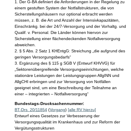
1. Der G-BA definiert die Anforderungen in der Regelung zu 
einem gestuften System der Notfallstrukturen, die von 
Sicherstellungshäusern nur optional erbracht werden 
müssen, z. B. die Art und Anzahl der Intensivkapazitäten, 
Einschränkg. bei der 24/7-Versorgung und der Vorhaltg. und 
Qualif. v. Personal. Die Länder können hiervon zur 
Sicherstellung einer flächendeckenden Notfallversorgung 
abweichen.

2. § 5 Abs. 2 Satz 1 KHEntgG: Streichung „die aufgrund des 
geringen Versorgungsbedarfs“

3. Ergänzung des § 115 g SGB V (Entwurf KHVVG) für 
„Sektorenübergreifende Versorgungseinrichtungen, welche 
stationäre Leistungen der Leistungsgruppen AllgINN und 
AllgCHI erbringen und zur Versorgung von Notfällen 
geeignet sind, um eine Beschreibung der Teilnahme an 
einer – integrierten – Notfallversorgung“
Bundestags-Drucksachennummer:
BT-Drs. 20/11854
(
Vorgang
)
[alle RV hierzu]
Entwurf eines Gesetzes zur Verbesserung der
Versorgungsqualität im Krankenhaus und zur Reform der
Vergütungsstrukturen