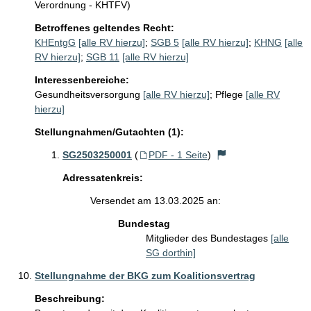
Verordnung - KHTFV)
Betroffenes geltendes Recht:
KHEntgG
[alle RV hierzu]
;
SGB 5
[alle RV hierzu]
;
KHNG
[alle
RV hierzu]
;
SGB 11
[alle RV hierzu]
Interessenbereiche:
Gesundheitsversorgung
[alle RV hierzu]
;
Pflege
[alle RV
hierzu]
Stellungnahmen/Gutachten (1):
SG2503250001
(
PDF - 1 Seite
)
Adressatenkreis:
Versendet am 13.03.2025 an:
Bundestag
Mitglieder des Bundestages
[alle
SG dorthin]
Stellungnahme der BKG zum Koalitionsvertrag
Beschreibung: