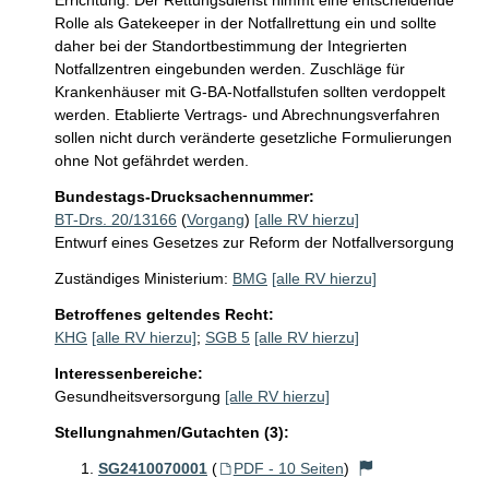
Errichtung. Der Rettungsdienst nimmt eine entscheidende 
Rolle als Gatekeeper in der Notfallrettung ein und sollte 
daher bei der Standortbestimmung der Integrierten 
Notfallzentren eingebunden werden. Zuschläge für 
Krankenhäuser mit G-BA-Notfallstufen sollten verdoppelt 
werden. Etablierte Vertrags- und Abrechnungsverfahren 
sollen nicht durch veränderte gesetzliche Formulierungen 
ohne Not gefährdet werden.
Bundestags-Drucksachennummer:
BT-Drs. 20/13166
(
Vorgang
)
[alle RV hierzu]
Entwurf eines Gesetzes zur Reform der Notfallversorgung
Zuständiges Ministerium:
BMG
[alle RV hierzu]
Betroffenes geltendes Recht:
KHG
[alle RV hierzu]
;
SGB 5
[alle RV hierzu]
Interessenbereiche:
Gesundheitsversorgung
[alle RV hierzu]
Stellungnahmen/Gutachten (3):
SG2410070001
(
PDF - 10 Seiten
)