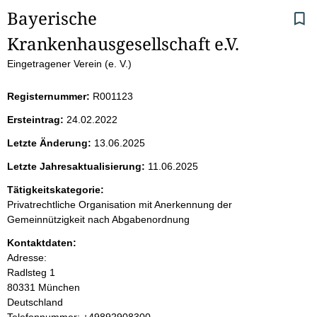
S
Bayerische 
Krankenhausgesellschaft e.V.
e
Eingetragener Verein (e. V.)
i
Registernummer:
R001123
t
Ersteintrag:
24.02.2022
e
Letzte Änderung:
13.06.2025
n
Letzte Jahresaktualisierung:
11.06.2025
i
Tätigkeitskategorie:
Privatrechtliche Organisation mit Anerkennung der
n
Gemeinnützigkeit nach Abgabenordnung
Kontaktdaten:
h
Adresse:
Radlsteg
1
a
80331
München
Deutschland
l
K