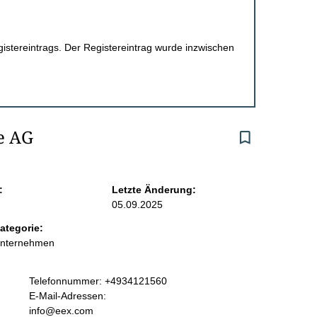
egistereintrags. Der Registereintrag wurde inzwischen
e AG
:
Letzte Änderung:
05.09.2025
ategorie:
Unternehmen
K
Telefonnummer: +4934121560
o
E-Mail-Adressen:
n
info@eex.com