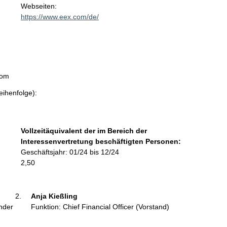
t
Webseiten:
a
https://www.eex.com/de/
k
t
i
n
f
com
o
r
eihenfolge):
m
a
t
Vollzeitäquivalent der im Bereich der
i
Interessenvertretung beschäftigten Personen:
o
Geschäftsjahr: 01/24 bis 12/24
n
2,50
e
n
:
Anja Kießling 
ender
Funktion: Chief Financial Officer (Vorstand)