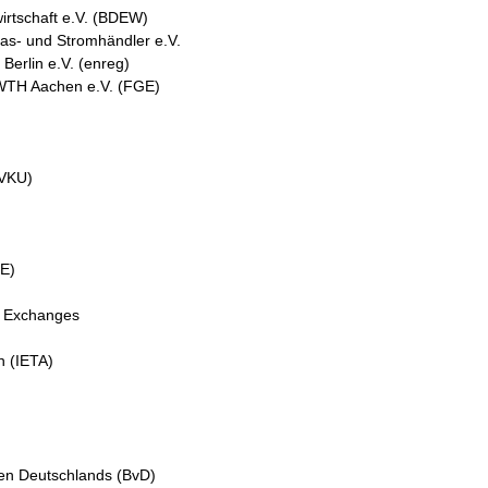
rtschaft e.V. (BDEW)
as- und Stromhändler e.V.
 Berlin e.V. (enreg)
RWTH Aachen e.V. (FGE)
(VKU)
E)
y Exchanges
n (IETA)
)
.
en Deutschlands (BvD)