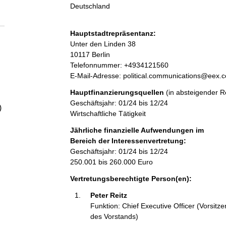
a
Deutschland
l
Hauptstadtrepräsentanz:
A
Unter den Linden
38
t
d
10117
Berlin
r
K
Telefonnummer: +4934121560
e
o
E-Mail-Adresse: political.communications@eex.
s
n
Hauptfinanzierungsquellen
(in absteigender R
s
t
Geschäftsjahr: 01/24 bis 12/24
e
a
)
Wirtschaftliche Tätigkeit
k
t
Jährliche finanzielle Aufwendungen im
i
Bereich der Interessenvertretung:
n
Geschäftsjahr: 01/24 bis 12/24
f
250.001 bis 260.000 Euro
o
Vertretungsberechtigte Person(en):
r
m
Peter Reitz 
a
Funktion: Chief Executive Officer (Vorsitz
t
des Vorstands)
i