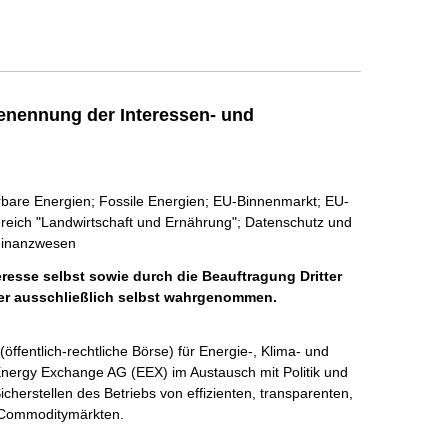
enennung der Interessen- und
erbare Energien; Fossile Energien; EU-Binnenmarkt; EU-
reich "Landwirtschaft und Ernährung"; Datenschutz und
 Finanzwesen
eresse selbst sowie durch die Beauftragung Dritter
tter ausschließlich selbst wahrgenommen.
(öffentlich-rechtliche Börse) für Energie-, Klima- und 
nergy Exchange AG (EEX) im Austausch mit Politik und 
cherstellen des Betriebs von effizienten, transparenten, 
 Commoditymärkten. 
