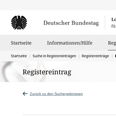
L
fü
Hauptnavigation
Startseite
Informationen/Hilfe
Reg
Sie
Startseite
Suche in Registereinträgen
Registereinträge
befinden
Registereintrag
sich
hier:
Zurück zu den Suchergebnissen