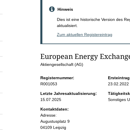
S
Hinweis
e
Dies ist eine historische Version des R
aktualisiert.
i
Zum aktuellen Registereintrag
t
European Energy Exchang
e
Aktiengesellschaft (AG)
n
Registernummer:
Ersteintrag
R001053
23.02.2022
i
Letzte Jahresaktualisierung:
Tätigkeitsk
15.07.2025
Sonstiges 
n
Kontaktdaten:
Adresse:
h
Augustusplatz
9
04109
Leipzig