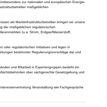
n insbesondere zur nationalen und europäischen Energie- 
rastrukturbetreiber maßgeblichen 
sen als Marktinfrastrukturbetreiber bringen wir unsere 
ung der maßgeblichen regulatorischen 
arenmärkten (u.a. Strom, Erdgas/Wasserstoff, 
en oder regulatorischen Initiativen und legen in 
irkungen bestimmter Regulierungsvorschläge dar und 


nden und Mitarbeit in Expertengruppen besteht ein 
 Aufsichtsbehörden über sachgerechte Gesetzgebung und 
 Interessenvertretung Veranstaltung wie Fachgespräche 