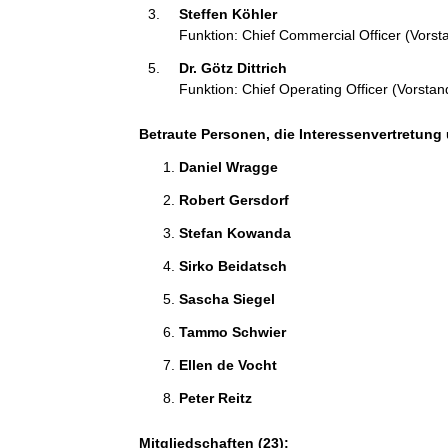
Steffen Köhler 
o
Funktion: Chief Commercial Officer (Vorst
n
e
Dr. Götz Dittrich 
n
Funktion: Chief Operating Officer (Vorstan
:
Betraute Personen, die Interessenvertretung 
Daniel Wragge 
Robert Gersdorf 
Stefan Kowanda 
Sirko Beidatsch 
Sascha Siegel 
Tammo Schwier 
Ellen de Vocht 
Peter Reitz 
Mitgliedschaften (23):