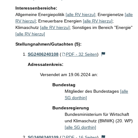
Interessenbereiche:
Allgemeine Energiepolitik
[alle RV hierzu]
;
Energienetze
[alle
RV hierzu]
;
Erneuerbare Energien
[alle RV hierzu]
;
Klimaschutz
[alle RV hierzu]
;
Sonstiges im Bereich "Energie"
[alle RV hierzu]
Stellungnahmen/Gutachten (5):
SG2406240108
(
PDF - 32 Seiten
)
Adressatenkreis:
Versendet am 19.06.2024 an:
Bundestag
Mitglieder des Bundestages
[alle
SG dorthin]
Bundesregierung
Bundesministerium für Wirtschaft
und Klimaschutz (BMWK) (20. WP)
[alle SG dorthin]
SG2406240109
(
PDF - 16 Seiten
)