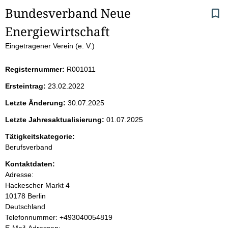
S
Bundesverband Neue 
Energiewirtschaft
e
Eingetragener Verein (e. V.)
i
Registernummer:
R001011
t
Ersteintrag:
23.02.2022
e
Letzte Änderung:
30.07.2025
n
Letzte Jahresaktualisierung:
01.07.2025
i
Tätigkeitskategorie:
Berufsverband
n
Kontaktdaten:
Adresse:
h
Hackescher Markt
4
10178
Berlin
a
Deutschland
K
Telefonnummer: +493040054819
l
o