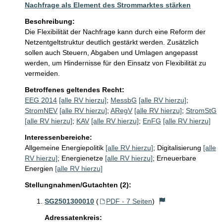
Nachfrage als Element des Strommarktes stärken
Beschreibung:
Die Flexibilität der Nachfrage kann durch eine Reform der 
Netzentgeltstruktur deutlich gestärkt werden. Zusätzlich 
sollen auch Steuern, Abgaben und Umlagen angepasst 
werden, um Hindernisse für den Einsatz von Flexibilität zu 
vermeiden. 
Betroffenes geltendes Recht:
EEG 2014
[alle RV hierzu]
;
MessbG
[alle RV hierzu]
;
StromNEV
[alle RV hierzu]
;
ARegV
[alle RV hierzu]
;
StromStG
[alle RV hierzu]
;
KAV
[alle RV hierzu]
;
EnFG
[alle RV hierzu]
Interessenbereiche:
Allgemeine Energiepolitik
[alle RV hierzu]
;
Digitalisierung
[alle
RV hierzu]
;
Energienetze
[alle RV hierzu]
;
Erneuerbare
Energien
[alle RV hierzu]
Stellungnahmen/Gutachten (2):
SG2501300010
(
PDF - 7 Seiten
)
Adressatenkreis: