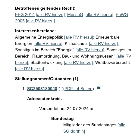
Betroffenes geltendes Recht:
EEG 2014
[alle RV hierzu]
;
MessbG
[alle RV hierzu]
;
EnWG
2005
[alle RV hierzu]
Interessenbereiche:
Allgemeine Energiepolitik
[alle RV hierzu]
;
Erneuerbare
Energien
[alle RV hierzu]
;
Klimaschutz
[alle RV hierzu]
;
Sonstiges im Bereich "Energie"
[alle RV hierzu]
;
Sonstiges im
Bereich "Raumordnung, Bau- und Wohnungswesen"
[alle RV
hierzu]
;
Stadtentwicklung
[alle RV hierzu]
;
Wettbewerbsrecht
[alle RV hierzu]
Stellungnahmen/Gutachten (1):
SG2503180040
(
PDF - 4 Seiten
)
Adressatenkreis:
Versendet am 24.07.2024 an:
Bundestag
Mitglieder des Bundestages
[alle
SG dorthin]