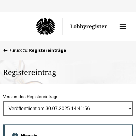
Direk
zum
Men
Lobbyregister
Inhal
öffne
Sie
zurück zu:
Registereinträge
befinden
sich
Registereintrag
hier:
Version des Registereintrags
Hinweis