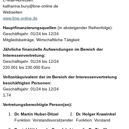
E-Mail-Adressen:
n
katharina.bury@bne-online.de
t
t
Webseiten:
a
www.bne-online.de
k
Hauptfinanzierungsquellen
(in absteigender Reihenfolge):
t
Geschäftsjahr: 01/24 bis 12/24
i
Mitgliedsbeiträge, Wirtschaftliche Tätigkeit
n
f
Jährliche finanzielle Aufwendungen im Bereich der
o
Interessenvertretung:
r
Geschäftsjahr: 01/24 bis 12/24
m
220.001 bis 230.000 Euro
a
Vollzeitäquivalent der im Bereich der Interessenvertretung
t
beschäftigten Personen:
i
Geschäftsjahr: 01/24 bis 12/24
o
1,74
n
e
Vertretungsberechtigte Person(en):
n
Dr. Martin Huber-Ditzel 
Dr. Holger Krawinkel 
:
Funktion: Vorstandsvorsitzender
Funktion: Vorstand