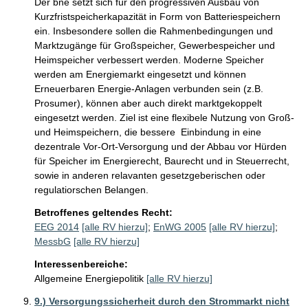
Der bne setzt sich für den progressiven Ausbau von 
Kurzfristspeicherkapazität in Form von Batteriespeichern 
ein. Insbesondere sollen die Rahmenbedingungen und 
Marktzugänge für Großspeicher, Gewerbespeicher und 
Heimspeicher verbessert werden. Moderne Speicher 
werden am Energiemarkt eingesetzt und können 
Erneuerbaren Energie-Anlagen verbunden sein (z.B. 
Prosumer), können aber auch direkt marktgekoppelt 
eingesetzt werden. Ziel ist eine flexibele Nutzung von Groß- 
und Heimspeichern, die bessere  Einbindung in eine 
dezentrale Vor-Ort-Versorgung und der Abbau vor Hürden 
für Speicher im Energierecht, Baurecht und in Steuerrecht, 
sowie in anderen relavanten gesetzgeberischen oder 
Betroffenes geltendes Recht:
EEG 2014
[alle RV hierzu]
;
EnWG 2005
[alle RV hierzu]
;
MessbG
[alle RV hierzu]
Interessenbereiche:
Allgemeine Energiepolitik
[alle RV hierzu]
9.) Versorgungssicherheit durch den Strommarkt nicht