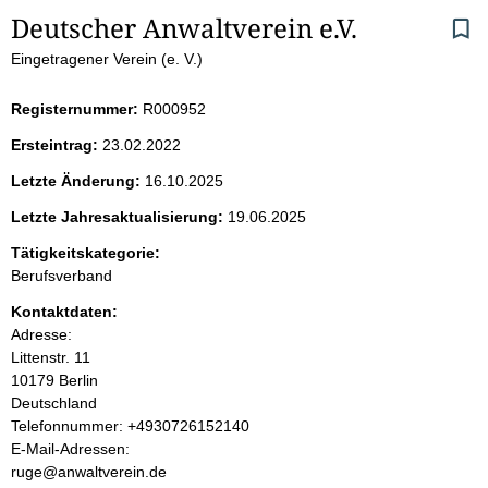
S
Deutscher Anwaltverein e.V. 
Eingetragener Verein (e. V.)
e
i
Registernummer:
R000952
Ersteintrag:
23.02.2022
t
Letzte Änderung:
16.10.2025
e
Letzte Jahresaktualisierung:
19.06.2025
n
Tätigkeitskategorie:
Berufsverband
i
Kontaktdaten:
Adresse:
n
Littenstr.
11
10179
Berlin
h
Deutschland
K
Telefonnummer: +4930726152140
a
o
E-Mail-Adressen:
n
ruge@anwaltverein.de
l