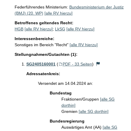
Federführendes Ministerium:
Bundesministerium der Justiz
(BMJ) (20. WP)
[alle RV hierzu]
Betroffenes geltendes Recht:
HGB
[alle RV hierzu]
;
LkSG
[alle RV hierzu]
Interessenbereiche:
Sonstiges im Bereich "Recht"
[alle RV hierzu]
Stellungnahmen/Gutachten (1):
SG2405160001
(
PDF - 33 Seiten
)
Adressatenkreis:
Versendet am 14.04.2024 an:
Bundestag
Fraktionen/Gruppen
[alle SG
dorthin]
Gremien
[alle SG dorthin]
Bundesregierung
Auswärtiges Amt (AA)
[alle SG