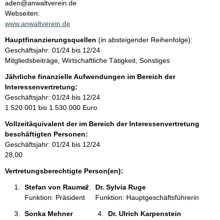
t
aden@anwaltverein.de
a
Webseiten:
t
k
www.anwaltverein.de
t
Hauptfinanzierungsquellen
(in absteigender Reihenfolge):
i
Geschäftsjahr: 01/24 bis 12/24
n
Mitgliedsbeiträge, Wirtschaftliche Tätigkeit, Sonstiges
f
o
Jährliche finanzielle Aufwendungen im Bereich der
r
Interessenvertretung:
m
Geschäftsjahr: 01/24 bis 12/24
a
1.520.001 bis 1.530.000 Euro
t
Vollzeitäquivalent der im Bereich der Interessenvertretung
i
beschäftigten Personen:
o
Geschäftsjahr: 01/24 bis 12/24
n
28,00
e
n
Vertretungsberechtigte Person(en):
:
Stefan von Raumer 
Dr. Sylvia Ruge 
Funktion: Präsident
Funktion: Hauptgeschäftsführerin
Sonka Mehner 
Dr. Ulrich Karpenstein 