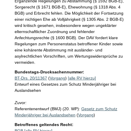
Ergänzende Regelungen zu Abstammung (§ 1592 BGB-E), 
Sorgerecht (§ 1671 BGB-E), Ehewohnung (§ 1318 Abs. 4 
BGB) und Erbrecht fehlen. Die Möglichkeit der Fortsetzung 
einer nichtigen Ehe ab Volljährigkeit (§ 1305 Abs. 2 BGB-E) 
wird kritisch gesehen, insbesondere wegen ungeklärter 
elternschaftlicher Zuordnung und fehlender 
Anfechtungsrechte (§ 1600 BGB). Der DAV fordert klare 
Regelungen zum Personenstatus betroffener Kinder sowie 
eine kohärente Abstimmung mit ausländer- und 
asylrechtlichen Vorschriften, um Wertungswidersprüche zu 
vermeiden.
Bundestags-Drucksachennummer:
BT-Drs. 20/11367
(
Vorgang
)
[alle RV hierzu]
Entwurf eines Gesetzes zum Schutz Minderjähriger bei
Auslandsehen
Zuvor:
Referentenentwurf (BMJ) (20. WP):
Gesetz zum Schutz
Minderjähriger bei Auslandsehen
(
Vorgang
)
Betroffenes geltendes Recht:
BGB
[alle RV hierzu]