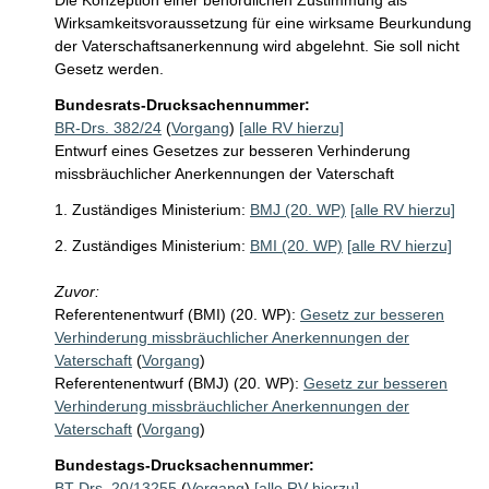
Die Konzeption einer behördlichen Zustimmung als 
Wirksamkeitsvoraussetzung für eine wirksame Beurkundung 
der Vaterschaftsanerkennung wird abgelehnt. Sie soll nicht 
Gesetz werden.
Bundesrats-Drucksachennummer:
BR-Drs. 382/24
(
Vorgang
)
[alle RV hierzu]
Entwurf eines Gesetzes zur besseren Verhinderung
missbräuchlicher Anerkennungen der Vaterschaft
1. Zuständiges Ministerium:
BMJ (20. WP)
[alle RV hierzu]
2. Zuständiges Ministerium:
BMI (20. WP)
[alle RV hierzu]
Zuvor:
Referentenentwurf (BMI) (20. WP):
Gesetz zur besseren
Verhinderung missbräuchlicher Anerkennungen der
Vaterschaft
(
Vorgang
)
Referentenentwurf (BMJ) (20. WP):
Gesetz zur besseren
Verhinderung missbräuchlicher Anerkennungen der
Vaterschaft
(
Vorgang
)
Bundestags-Drucksachennummer:
BT-Drs. 20/13255
(
Vorgang
)
[alle RV hierzu]