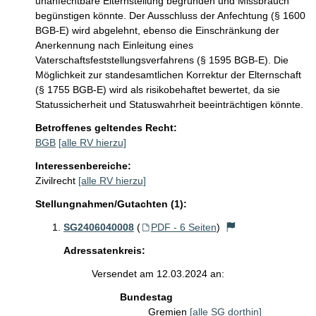
unanfechtbare Elternstellung begründen und Missbrauch 
begünstigen könnte. Der Ausschluss der Anfechtung (§ 1600 
BGB-E) wird abgelehnt, ebenso die Einschränkung der 
Anerkennung nach Einleitung eines 
Vaterschaftsfeststellungsverfahrens (§ 1595 BGB-E). Die 
Möglichkeit zur standesamtlichen Korrektur der Elternschaft 
(§ 1755 BGB-E) wird als risikobehaftet bewertet, da sie 
Statussicherheit und Statuswahrheit beeinträchtigen könnte.
Betroffenes geltendes Recht:
BGB
[alle RV hierzu]
Interessenbereiche:
Zivilrecht
[alle RV hierzu]
Stellungnahmen/Gutachten (1):
SG2406040008
(
PDF - 6 Seiten
)
Adressatenkreis:
Versendet am 12.03.2024 an:
Bundestag
Gremien
[alle SG dorthin]