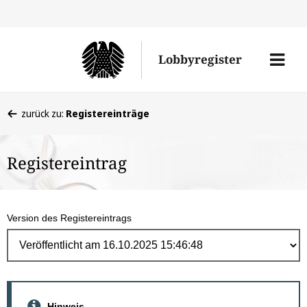
Direk
zum
Men
Lobbyregister
Inhal
öffne
Sie
zurück zu:
Registereinträge
befinden
sich
Registereintrag
hier:
Version des Registereintrags
Hinweis