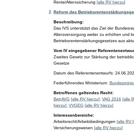
Rente/Alterssicherung
[alle RV hierzu]
Reform des Betriebsrentenstärkungsge
Beschreibung:
Das IVS unterstützt das Ziel der Bundesreg
Altersversorgung weiter zu erhöhen und be
Betriebsrentenstärkungsgesetzes aus aktuar
Vom IV eingegebener Referentenentwurf
Zweites Gesetz zur Stärkung der betriebl
Gesetze
Datum des Referentenentwurfs: 24.06.20
Federführendes Ministerium:
Bundesminist
Betroffenes geltendes Recht:
BetrAVG
[alle RV hierzu]
;
VAG 2016
[alle 
hierzu]
;
VVGEG
[alle RV hierzu]
Interessenbereiche:
Arbeitsrecht/Arbeitsbedingungen
[alle RV 
Versicherungswesen
[alle RV hierzu]