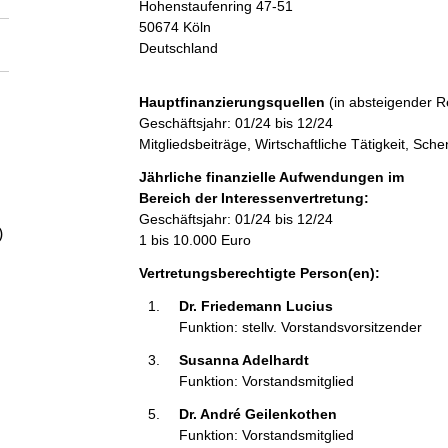
Hohenstaufenring
47-51
a
50674
Köln
Deutschland
l
Hauptfinanzierungsquellen
(in absteigender R
t
Geschäftsjahr: 01/24 bis 12/24
Mitgliedsbeiträge, Wirtschaftliche Tätigkeit, S
Jährliche finanzielle Aufwendungen im
Bereich der Interessenvertretung:
Geschäftsjahr: 01/24 bis 12/24
)
1 bis 10.000 Euro
Vertretungsberechtigte Person(en):
Dr. Friedemann Lucius 
Funktion: stellv. Vorstandsvorsitzender
Susanna Adelhardt 
Funktion: Vorstandsmitglied
Dr. André Geilenkothen 
Funktion: Vorstandsmitglied