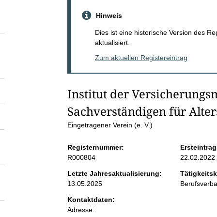
S
Hinweis
e
Dies ist eine historische Version des R
aktualisiert.
i
Zum aktuellen Registereintrag
t
Institut der Versicherung
e
Sachverständigen für Alter
n
Eingetragener Verein (e. V.)
Registernummer:
Ersteintrag
i
R000804
22.02.2022
n
Letzte Jahresaktualisierung:
Tätigkeitsk
13.05.2025
Berufsverb
h
Kontaktdaten:
Adresse: