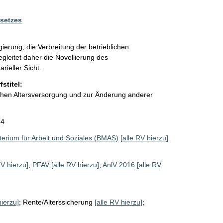
setzes
ierung, die Verbreitung der betrieblichen 
gleitet daher die Novellierung des 
ieller Sicht.
stitel:
ichen Altersversorgung und zur Änderung anderer
24
erium für Arbeit und Soziales (BMAS)
[alle RV hierzu]
RV hierzu]
;
PFAV
[alle RV hierzu]
;
AnlV 2016
[alle RV
hierzu]
;
Rente/Alterssicherung
[alle RV hierzu]
;