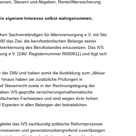
nanzen, Steuern und Abgaben; Rente/Alterssicherung;
h in eigenem Interesse selbst wahrgenommen.
hen Sachverständigen für Altersversorgung e.V. mit Sitz 
980 das Ziel, die berufsständischen Belange seiner 
he Anerkennung des Berufsstandes einzusetzen. Das IVS 
igung e.V. (DAV, Registernummer R000811) und fügt sich 


eder der DAV und haben somit die Ausbildung zum „Aktuar 
 hinaus haben sie zusätzliche Prüfungen in 
nd Steuerrecht sowie in der Rechnungslegung der 
 haben IVS-geprüfte versicherungsmathematische 
gefächertes Fachwissen und sind wegen ihrer hohen 
 Experten in allen Belangen der betrieblichen 
gleitet das IVS sachkundig politische Reformprozesse 
messenen und generationsübergreifend zuverlässigen 