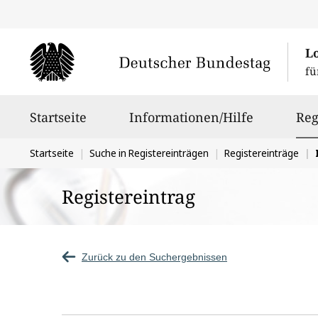
L
fü
Hauptnavigation
Startseite
Informationen/Hilfe
Reg
Sie
Startseite
Suche in Registereinträgen
Registereinträge
I
befinden
Registereintrag
sich
hier:
Zurück zu den Suchergebnissen