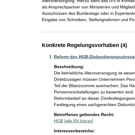
Altersversorgung. Hierzu steht das IVS in Kontakt
als Ansprechpartner von Ministerien und Mitgli
Ausschüssen des Bundestags oder in Expertenkom
Konkrete Regelungsvorhaben (4)
Reform des HGB-Diskontierungszinssat
Beschreibung:
Die betriebliche Altersversorgung ist wese
Direktzusagen müssen Unternehmen Pension
Teil der Bilanzsumme ausmachen. Das Hand
Pensionsrückstellungen zu bewerten sind.
Reformbedarf an dieser Zinsfestlegungsme
Festlegung eines sachgerechten Diskontzi
Betroffenes geltendes Recht:
HGB
[alle RV hierzu]
Interessenbereiche: