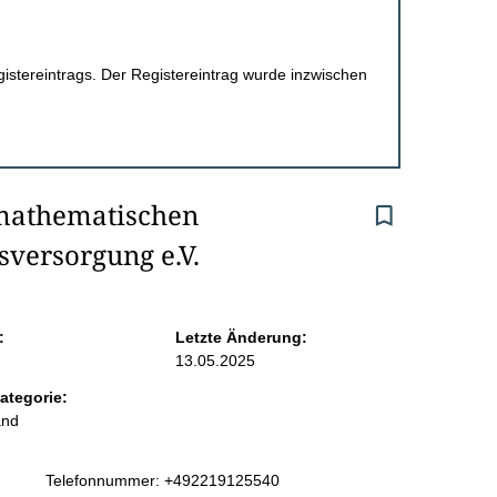
egistereintrags. Der Registereintrag wurde inzwischen
smathematischen 
sversorgung e.V.
:
Letzte Änderung:
13.05.2025
ategorie:
and
K
Telefonnummer: +492219125540