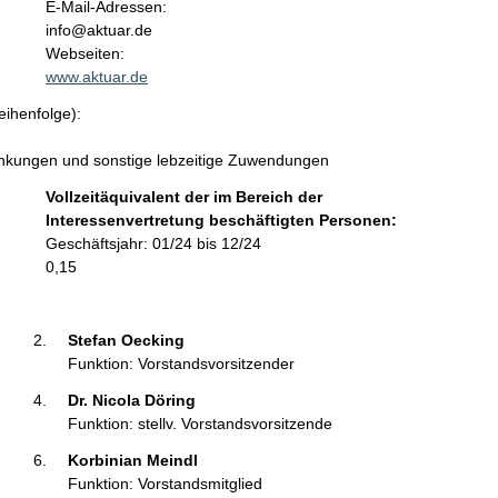
o
E-Mail-Adressen:
n
info@aktuar.de
t
Webseiten:
a
www.aktuar.de
k
eihenfolge):
t
i
chenkungen und sonstige lebzeitige Zuwendungen
n
f
Vollzeitäquivalent der im Bereich der
o
Interessenvertretung beschäftigten Personen:
r
Geschäftsjahr: 01/24 bis 12/24
m
0,15
a
t
i
Stefan Oecking 
o
Funktion: Vorstandsvorsitzender
n
Dr. Nicola Döring 
e
Funktion: stellv. Vorstandsvorsitzende
n
:
Korbinian Meindl 
Funktion: Vorstandsmitglied