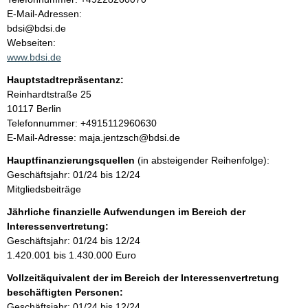
l
o
E-Mail-Adressen:
n
bdsi@bdsi.de
t
t
Webseiten:
a
www.bdsi.de
k
Hauptstadtrepräsentanz:
t
A
Reinhardtstraße
25
i
d
10117
Berlin
n
r
K
Telefonnummer: +4915112960630
f
e
o
E-Mail-Adresse: maja.jentzsch@bdsi.de
o
s
n
r
Hauptfinanzierungsquellen
(in absteigender Reihenfolge):
s
t
m
Geschäftsjahr: 01/24 bis 12/24
e
a
a
Mitgliedsbeiträge
k
t
t
Jährliche finanzielle Aufwendungen im Bereich der
i
i
Interessenvertretung:
o
n
Geschäftsjahr: 01/24 bis 12/24
n
f
1.420.001 bis 1.430.000 Euro
e
o
n
Vollzeitäquivalent der im Bereich der Interessenvertretung
r
:
beschäftigten Personen:
m
Geschäftsjahr: 01/24 bis 12/24