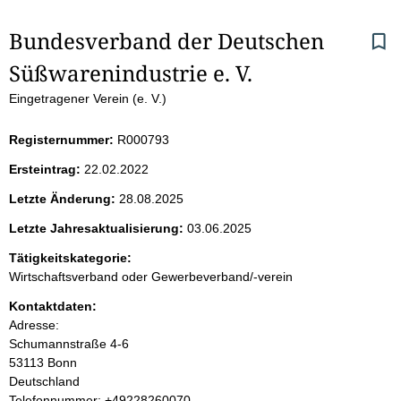
S
Bundesverband der Deutschen 
Süßwarenindustrie e. V. 
e
Eingetragener Verein (e. V.)
i
Registernummer:
R000793
t
Ersteintrag:
22.02.2022
e
Letzte Änderung:
28.08.2025
n
Letzte Jahresaktualisierung:
03.06.2025
i
Tätigkeitskategorie:
Wirtschaftsverband oder Gewerbeverband/-verein
n
Kontaktdaten:
Adresse:
h
Schumannstraße
4-6
53113
Bonn
a
Deutschland
K
Telefonnummer: +49228260070