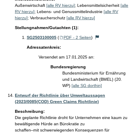
Außenwirtschaft
[alle RV hierzu]
;
Lebensmittelsicherheit
[alle
RV hierzu]
;
Lebens- und Genussmittelindustrie
[alle RV
hierzu]
;
Verbraucherschutz
[alle RV hierzu]
Stellungnahmen/Gutachten (1):
SG2503100005
(
PDF - 2 Seiten
)
Adressatenkreis:
Versendet am 17.01.2025 an:
Bundesregierung
Bundesministerium für Ernährung
und Landwirtschaft (BMEL) (20.
WP)
[alle SG dorthin]
Entwurf der Richtlinie über Umweltaussagen
(2023/0085(COD) Green Claims Richtlinie)
Beschreibung:
Die geplante Richtlinie droht für Unternehmen eine kaum zu 
bewältigende Hürde an Bürokratie zu

schaffen–mit schwerwiegenden Konsequenzen für 