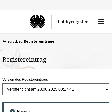
Direk
zum
Men
Lobbyregister
Inhal
öffne
Sie
zurück zu:
Registereinträge
befinden
sich
Registereintrag
hier:
Version des Registereintrags
Hinweis