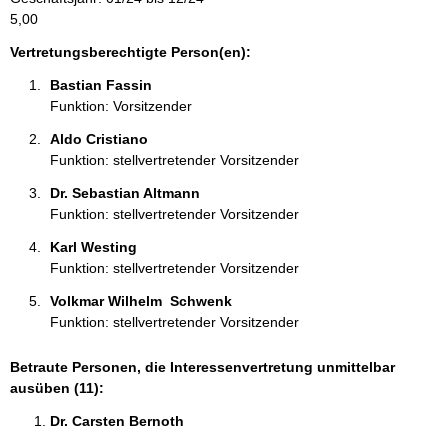
a
5,00
t
i
Vertretungsberechtigte Person(en):
o
Bastian Fassin 
n
Funktion: Vorsitzender
e
n
Aldo Cristiano 
:
Funktion: stellvertretender Vorsitzender
Dr. Sebastian Altmann 
Funktion: stellvertretender Vorsitzender
Karl Westing 
Funktion: stellvertretender Vorsitzender
Volkmar Wilhelm  Schwenk 
Funktion: stellvertretender Vorsitzender
Betraute Personen, die Interessenvertretung unmittelbar
ausüben (11):
Dr. Carsten Bernoth 