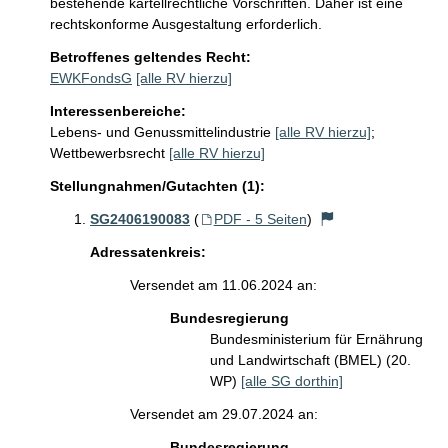
bestehende kartellrechtliche Vorschriften. Daher ist eine 
rechtskonforme Ausgestaltung erforderlich. 
Betroffenes geltendes Recht:
EWKFondsG
[alle RV hierzu]
Interessenbereiche:
Lebens- und Genussmittelindustrie
[alle RV hierzu]
;
Wettbewerbsrecht
[alle RV hierzu]
Stellungnahmen/Gutachten (1):
SG2406190083
(
PDF - 5 Seiten
)
Adressatenkreis:
Versendet am 11.06.2024 an:
Bundesregierung
Bundesministerium für Ernährung
und Landwirtschaft (BMEL) (20.
WP)
[alle SG dorthin]
Versendet am 29.07.2024 an:
Bundesregierung