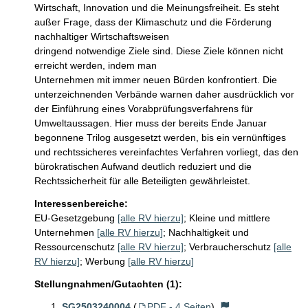
Wirtschaft, Innovation und die Meinungsfreiheit. Es steht 
außer Frage, dass der Klimaschutz und die Förderung 
nachhaltiger Wirtschaftsweisen

dringend notwendige Ziele sind. Diese Ziele können nicht 
erreicht werden, indem man

Unternehmen mit immer neuen Bürden konfrontiert. Die 
unterzeichnenden Verbände warnen daher ausdrücklich vor 
der Einführung eines Vorabprüfungsverfahrens für 
Umweltaussagen. Hier muss der bereits Ende Januar 
begonnene Trilog ausgesetzt werden, bis ein vernünftiges 
und rechtssicheres vereinfachtes Verfahren vorliegt, das den 
bürokratischen Aufwand deutlich reduziert und die 
Rechtssicherheit für alle Beteiligten gewährleistet. 
Interessenbereiche:
EU-Gesetzgebung
[alle RV hierzu]
;
Kleine und mittlere
Unternehmen
[alle RV hierzu]
;
Nachhaltigkeit und
Ressourcenschutz
[alle RV hierzu]
;
Verbraucherschutz
[alle
RV hierzu]
;
Werbung
[alle RV hierzu]
Stellungnahmen/Gutachten (1):
SG2503240004
(
PDF - 4 Seiten
)